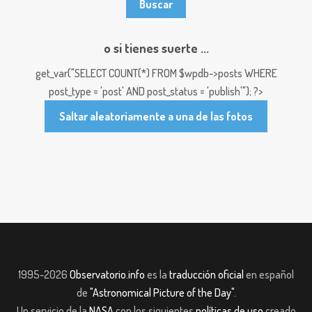
o si tienes suerte ...
get_var("SELECT COUNT(*) FROM $wpdb->posts WHERE
post_type = 'post' AND post_status = 'publish'"); ?>
Saltar aleatoriamente a una de las fotos
1995-2026
Observatorio.info
es la
traducción oficial
en español
de
"Astronomical Picture of the Day"
.
Un servicio de la
NASA
con los siguientes
políticas de uso
creado