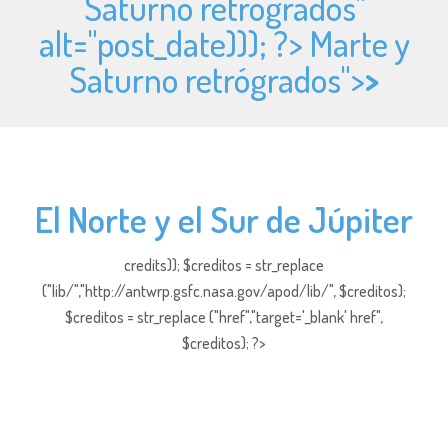
Saturno retrógrados"
alt="
post_date))); ?> Marte y
Saturno retrógrados">
>
El Norte y el Sur de Júpiter
credits)); $creditos = str_replace
("lib/","http://antwrp.gsfc.nasa.gov/apod/lib/", $creditos);
$creditos = str_replace ("href","target='_blank' href",
$creditos); ?>