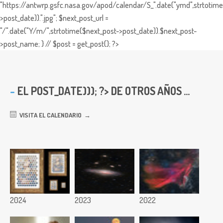
"https://antwrp.gsfc.nasa.gov/apod/calendar/S_".date("ymd",strtotime
>post_date)).".jpg"; $next_post_url =
"/".date("Y/m/",strtotime($next_post->post_date)).$next_post-
>post_name; } // $post = get_post(); ?>
EL
POST_DATE))); ?> DE OTROS AÑOS ...
VISITA EL CALENDARIO
2024
2023
2022