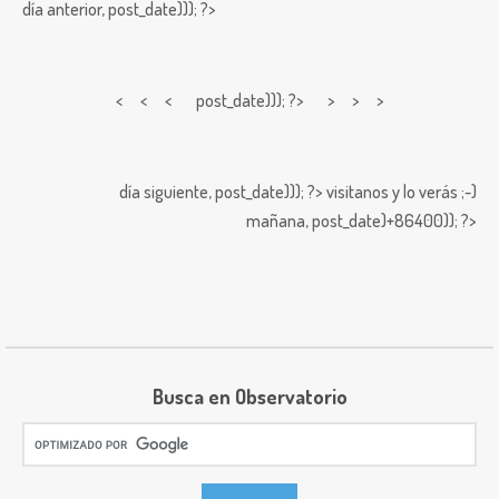
día anterior,
post_date))); ?>
< < <
post_date))); ?> > > >
día siguiente,
post_date))); ?>
visitanos y lo verás ;-)
mañana,
post_date)+86400)); ?>
Busca en Observatorio