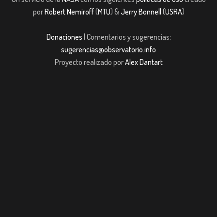
por
Robert Nemiroff
(
MTU
) &
Jerry Bonnell
(
USRA
)
Donaciones
| Comentarios y sugerencias:
sugerencias@observatorio.info
Proyecto realizado por
Alex Dantart
t
Casibom