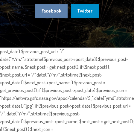
Facebook
Twitter
post_date) $previous_post_url = "/".
date("Y/m/",strtotime($previous_post->post_date)).$previous_post-
>post_name; $next_post = get_next_post(); if ($next_post) {
$next_post_url = "/".date("Y/m/",strtotime($next_post-
>post_date)).$next_post->post_name; } $previous_post =
get_previous_post(); if ($previous_post->post_date) $previous_icon =
"https://antwrp.gsfc.nasa.gov/apod/calendar/S_".date("ymd",strtotime
>post_date)).".jpg"; if ($previous_post->post_date) $previous_post_url =
"/". date("Y/m/",strtotime($previous_post-
>post_date)).$previous_post->post_name; $next_post = get_next_post();
if ($next_post) { $next_icon =