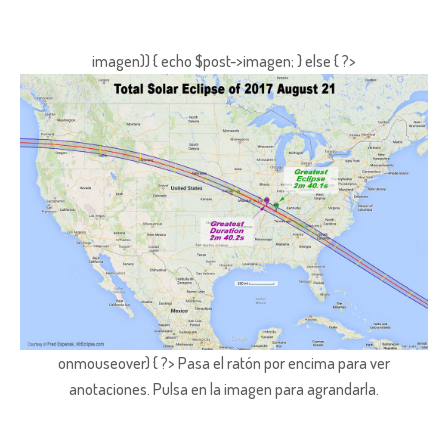
imagen)) { echo $post->imagen; } else { ?>
onmouseover) { ?> Pasa el ratón por encima para ver
anotaciones.
Pulsa en la imagen para agrandarla.