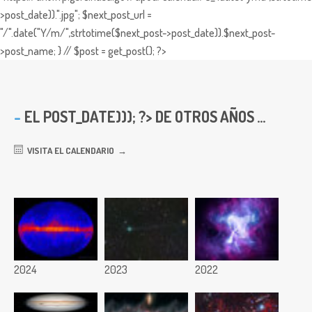
>post_date)).".jpg"; $next_post_url =
"/".date("Y/m/",strtotime($next_post->post_date)).$next_post-
>post_name; } // $post = get_post(); ?>
EL
POST_DATE))); ?> DE OTROS AÑOS ...
VISITA EL CALENDARIO
2024
2023
2022