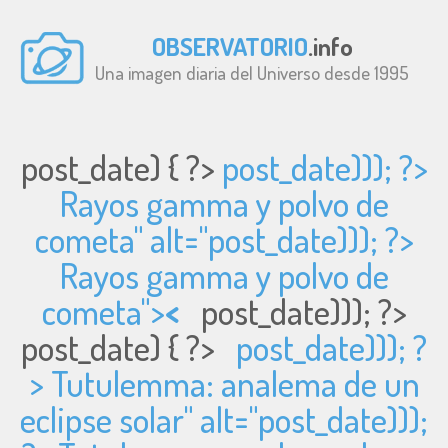
OBSERVATORIO
.info
Una imagen diaria del Universo desde 1995
post_date) { ?>
post_date))); ?>
Rayos gamma y polvo de
cometa" alt="
post_date))); ?>
Rayos gamma y polvo de
cometa">
<
post_date))); ?>
post_date) { ?>
post_date))); ?
> Tutulemma: analema de un
eclipse solar" alt="
post_date)));