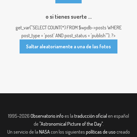
o si tienes suerte ...
get_var("SELECT COUNT(*) FROM $wpdb->posts WHERE
post_type = 'post' AND post_status = 'publish'"); ?>
Saltar aleatoriamente a una de las fotos
1995-2026
Observatorio.info
es la
traducción oficial
en español
de
"Astronomical Picture of the Day"
.
Un servicio de la
NASA
con los siguientes
políticas de uso
creado