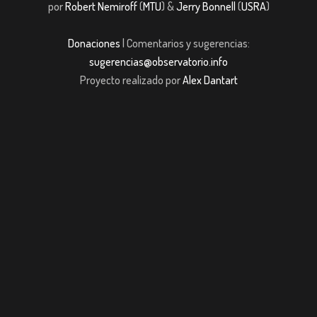
por
Robert Nemiroff
(
MTU
) &
Jerry Bonnell
(
USRA
)
Donaciones
| Comentarios y sugerencias:
sugerencias@observatorio.info
Proyecto realizado por
Alex Dantart
ş
casibom giriş
casibom giriş
Jojobet
casibom giriş