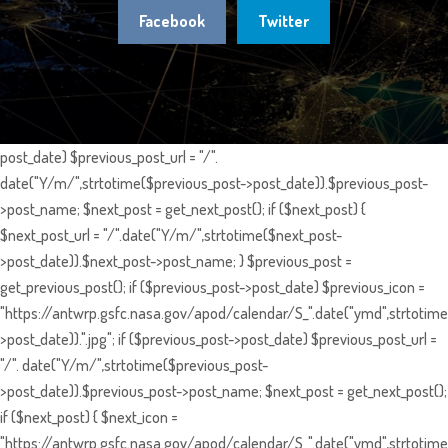
Facebook
Twitter
post_date) $previous_post_url = "/".
date("Y/m/",strtotime($previous_post->post_date)).$previous_post-
>post_name; $next_post = get_next_post(); if ($next_post) {
$next_post_url = "/".date("Y/m/",strtotime($next_post-
>post_date)).$next_post->post_name; } $previous_post =
get_previous_post(); if ($previous_post->post_date) $previous_icon =
"https://antwrp.gsfc.nasa.gov/apod/calendar/S_".date("ymd",strtotime
>post_date)).".jpg"; if ($previous_post->post_date) $previous_post_url =
"/". date("Y/m/",strtotime($previous_post-
>post_date)).$previous_post->post_name; $next_post = get_next_post();
if ($next_post) { $next_icon =
"https://antwrp.gsfc.nasa.gov/apod/calendar/S_".date("ymd",strtotime