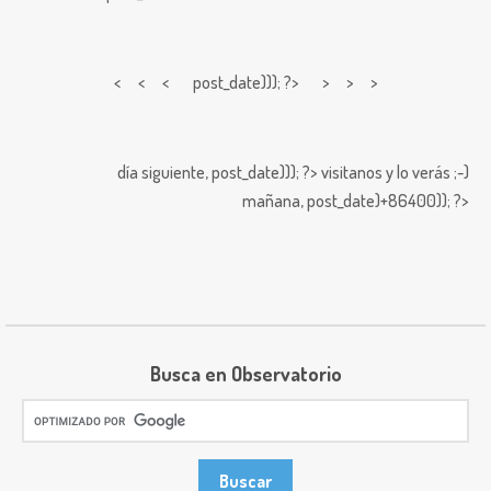
< < <
post_date))); ?> > > >
día siguiente,
post_date))); ?>
visitanos y lo verás ;-)
mañana,
post_date)+86400)); ?>
Busca en Observatorio