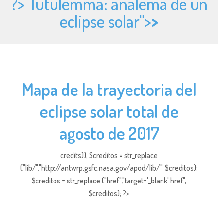
?> Tutulemma: analema de un
eclipse solar">
>
Mapa de la trayectoria del
eclipse solar total de
agosto de 2017
credits)); $creditos = str_replace
("lib/","http://antwrp.gsfc.nasa.gov/apod/lib/", $creditos);
$creditos = str_replace ("href","target='_blank' href",
$creditos); ?>