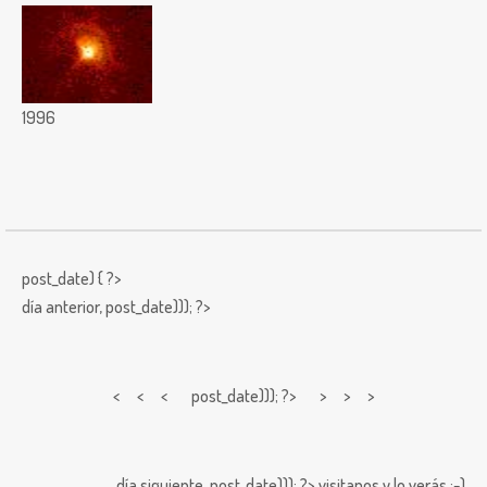
1996
post_date) { ?>
día anterior,
post_date))); ?>
< < <
post_date))); ?> > > >
día siguiente,
post_date))); ?>
visitanos y lo verás ;-)