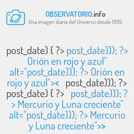
OBSERVATORIO
.info
Una imagen diaria del Universo desde 1995
post_date) { ?>
post_date))); ?>
Orión en rojo y azul"
alt="
post_date))); ?> Orión en
rojo y azul">
<
post_date))); ?>
post_date) { ?>
post_date))); ?
> Mercurio y Luna creciente"
alt="
post_date))); ?> Mercurio
y Luna creciente">
>