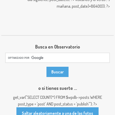
mañana,
post_date)+86400)); ?>
Busca en Observatorio
o si tienes suerte ...
get_var("SELECT COUNT(*) FROM $wpdb->posts WHERE
post_type = 'post' AND post_status = 'publish'"); ?>
Saltar aleatoriamente a una de las fotos