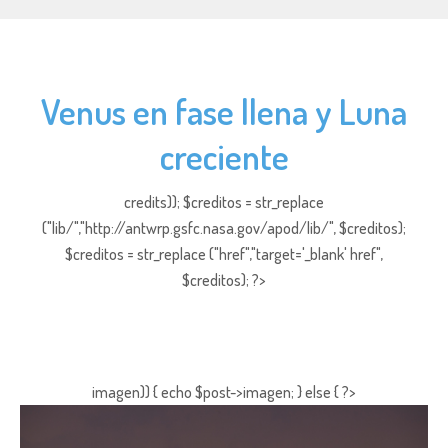
Venus en fase llena y Luna
creciente
credits)); $creditos = str_replace
("lib/","http://antwrp.gsfc.nasa.gov/apod/lib/", $creditos);
$creditos = str_replace ("href","target='_blank' href",
$creditos); ?>
imagen)) { echo $post->imagen; } else { ?>