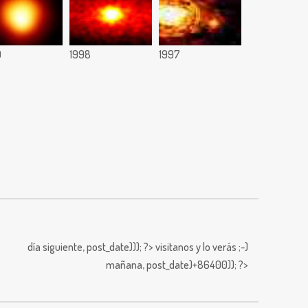
9
1998
1997
día siguiente,
post_date))); ?>
visitanos y lo verás ;-)
mañana,
post_date)+86400)); ?>