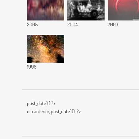
2005
2004
2003
1996
post_date) { ?>
día anterior,
post_date))); ?>