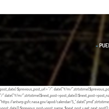
PUE
post_date) $previous_post_url = "/". date("Y/m/",strtotime($previous_po
"/".date("Y/m/",strtotime($next_post->post_date)).$next_post->post_nam
"https://antwrp.gsfc.nasa.gov/apod/calendar/S_".date("ymd",strtotime($
>post_date)).$previous_post->post_name; $next_post = get_next_post(); 