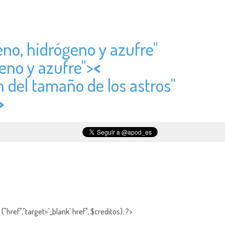
eno, hidrógeno y azufre"
eno y azufre">
<
 del tamaño de los astros"
>
"href","target='_blank' href", $creditos); ?>