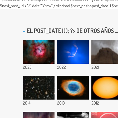
$next_post_url = "/".date("Y/m/",strtotime($next_post->post_date)).$nex
EL
POST_DATE))); ?> DE OTROS AÑOS ...
2023
2022
2021
2014
2013
2012