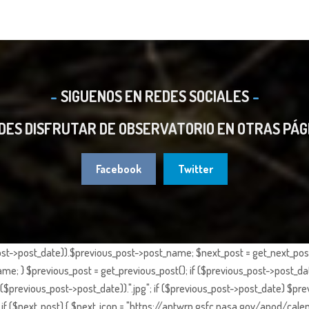
SIGUENOS EN REDES SOCIALES
DES DISFRUTAR DE OBSERVATORIO EN OTRAS PÁG
Facebook
Twitter
st->post_date)).$previous_post->post_name; $next_post = get_next_post()
e; } $previous_post = get_previous_post(); if ($previous_post->post_da
previous_post->post_date)).".jpg"; if ($previous_post->post_date) $prev
if ($next_post) { $next_icon = "https://antwrp.gsfc.nasa.gov/apod/calen