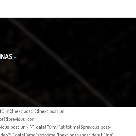
INAS
; if ($next_post) { $next_post_url =
te) $previous_icon =
ious_post_url = "/". date("Y/m/",strtotime($previous_post-
dar/S_".date("ymd",strtotime($next_post->post_date)).".jpg";