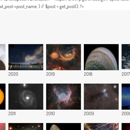
t_post->post_name; } // $post = get_post(); ?>
2020
2019
2018
201
2011
2010
2009
200