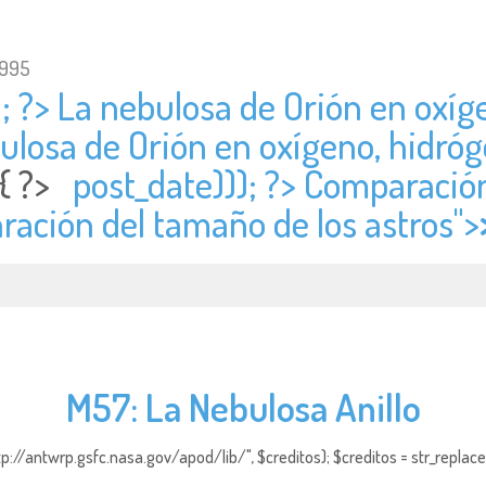
1995
); ?> La nebulosa de Orión en oxíg
bulosa de Orión en oxígeno, hidróg
 { ?>
post_date))); ?> Comparación
ración del tamaño de los astros">
M57: La Nebulosa Anillo
http://antwrp.gsfc.nasa.gov/apod/lib/", $creditos); $creditos = str_replace (