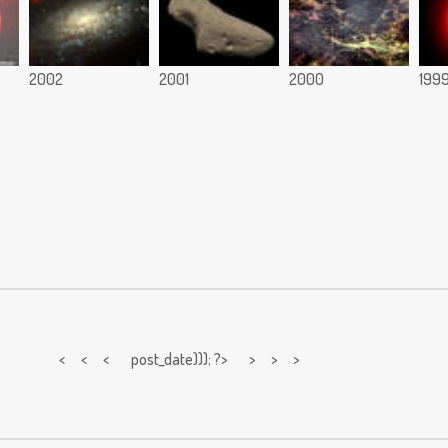
2002
2001
2000
199
< < <
post_date))); ?> > > >