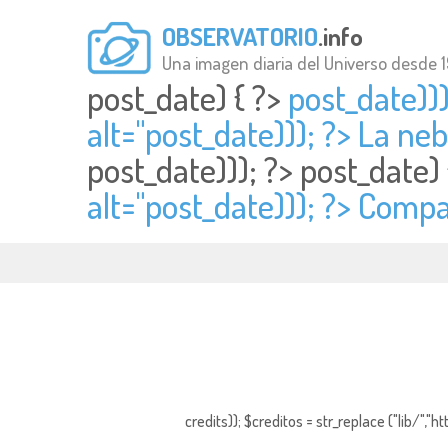
OBSERVATORIO
.info
Una imagen diaria del Universo desde 
post_date) { ?>
post_date))
alt="
post_date))); ?> La ne
post_date))); ?>
post_date)
alt="
post_date))); ?> Compa
credits)); $creditos = str_replace ("lib/","