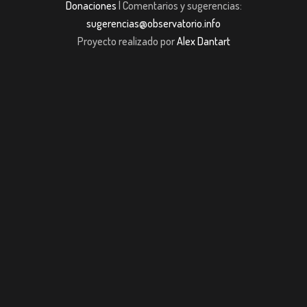
Donaciones
| Comentarios y sugerencias:
sugerencias@observatorio.info
Proyecto realizado por
Alex Dantart
ş
casibom giriş
casibom giriş
Jojobet
casibom giriş