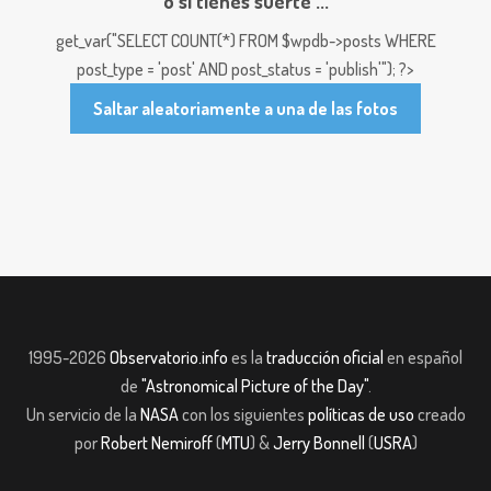
o si tienes suerte ...
get_var("SELECT COUNT(*) FROM $wpdb->posts WHERE
post_type = 'post' AND post_status = 'publish'"); ?>
Saltar aleatoriamente a una de las fotos
1995-2026
Observatorio.info
es la
traducción oficial
en español
de
"Astronomical Picture of the Day"
.
Un servicio de la
NASA
con los siguientes
políticas de uso
creado
por
Robert Nemiroff
(
MTU
) &
Jerry Bonnell
(
USRA
)