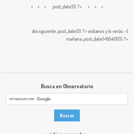
< < <
post_date))); ?> > > >
día siguiente,
post_date))); ?>
visitanos y lo verás ;-)
mañana,
post_date)+86400)); ?>
Busca en Observatorio