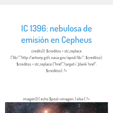
IC 1396: nebulosa de
emisión en Cepheus
credits)); $creditos = str_replace
("lib/","http://antwrp.gsfc.nasa.gov/apod/lib/", $creditos);
$creditos = str_replace ("href","target='_blank' href",
$creditos); ?>
imagen)) { echo $post->imagen; } else { ?>