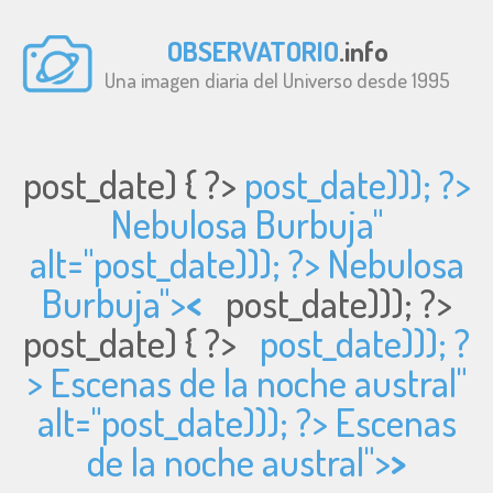
OBSERVATORIO
.info
Una imagen diaria del Universo desde 1995
post_date) { ?>
post_date))); ?>
Nebulosa Burbuja"
alt="
post_date))); ?> Nebulosa
Burbuja">
<
post_date))); ?>
post_date) { ?>
post_date))); ?
> Escenas de la noche austral"
alt="
post_date))); ?> Escenas
de la noche austral">
>