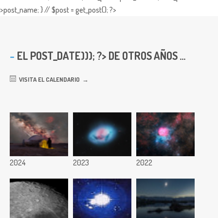
>post_name; } // $post = get_post(); ?>
EL
POST_DATE))); ?> DE OTROS AÑOS ...
VISITA EL CALENDARIO
2024
2023
2022