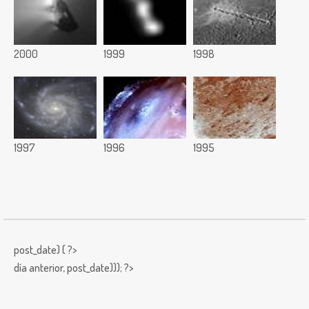
2000
1999
1998
1997
1996
1995
post_date) { ?>
día anterior,
post_date))); ?>