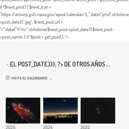
if ($next_post) { $next_icon =
"https://antwrp.gsfc.nasa.gov/apod/calendar/S_".date("ymd",strtotime
>post_date)).".jpg"; $next_post_url =
"/".date("Y/m/",strtotime($next_post->post_date)).$next_post-
>post_name; } // $post = get_post(); ?>
EL
POST_DATE))); ?> DE OTROS AÑOS ...
VISITA EL CALENDARIO
2025
2024
2022