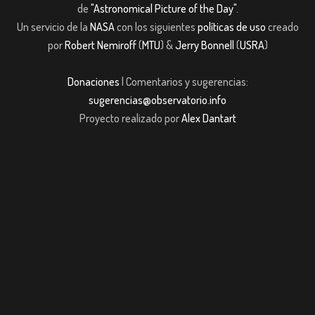
de
"Astronomical Picture of the Day"
.
Un servicio de la
NASA
con los siguientes
políticas de uso
creado
por
Robert Nemiroff
(
MTU
) &
Jerry Bonnell
(
USRA
)
Donaciones
| Comentarios y sugerencias:
sugerencias@observatorio.info
Proyecto realizado por
Alex Dantart
riş
jojobet giriş
casibom giriş
casibom giriş
Jojobet
casibom giriş