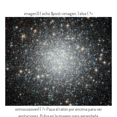
imagen)) { echo $post->imagen; } else { ?>
onmouseover) { ?> Pasa el ratón por encima para ver
anotaciones.
Pulsa en la imagen para agrandarla.