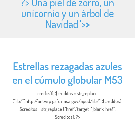
?> Una piel de zorro, un
unicornio y un árbol de
Navidad">
>
Estrellas rezagadas azules
en el cúmulo globular M53
credits)); $creditos = str_replace
("lib/","http://antwrp.gsfc.nasa.gov/apod/lib/", $creditos);
$creditos = str_replace ("href","target='_blank' href",
$creditos); ?>