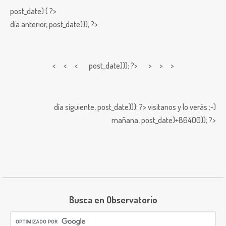
post_date) { ?>
día anterior,
post_date))); ?>
< < <
post_date))); ?> > > >
día siguiente,
post_date))); ?>
visitanos y lo verás ;-)
mañana,
post_date)+86400)); ?>
Busca en Observatorio