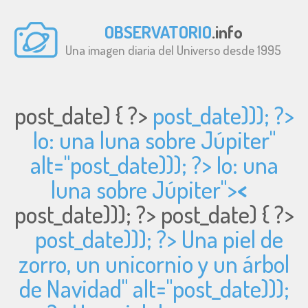
OBSERVATORIO
.info
Una imagen diaria del Universo desde 1995
post_date) { ?>
post_date))); ?>
Io: una luna sobre Júpiter"
alt="
post_date))); ?> Io: una
luna sobre Júpiter">
<
post_date))); ?>
post_date) { ?>
post_date))); ?> Una piel de
zorro, un unicornio y un árbol
de Navidad" alt="
post_date)));