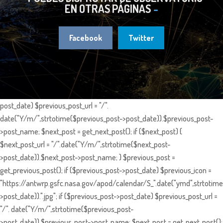
EN OTRAS PÁGINAS
Facebook
Twitter
post_date) $previous_post_url = "/".
date("Y/m/",strtotime($previous_post->post_date)).$previous_post-
>post_name; $next_post = get_next_post(); if ($next_post) {
$next_post_url = "/".date("Y/m/",strtotime($next_post-
>post_date)).$next_post->post_name; } $previous_post =
get_previous_post(); if ($previous_post->post_date) $previous_icon =
"https://antwrp.gsfc.nasa.gov/apod/calendar/S_".date("ymd",strtotime
>post_date)).".jpg"; if ($previous_post->post_date) $previous_post_url =
"/". date("Y/m/",strtotime($previous_post-
>post_date)).$previous_post->post_name; $next_post = get_next_post();