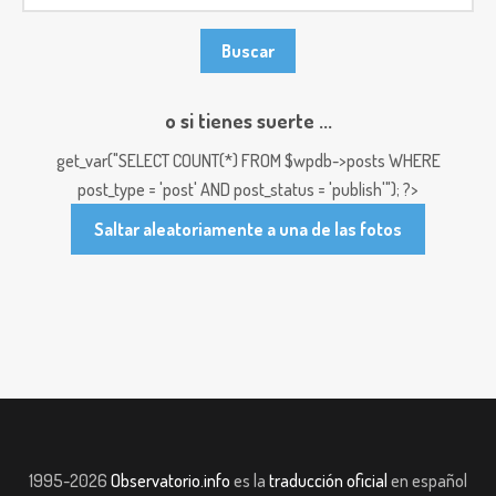
o si tienes suerte ...
get_var("SELECT COUNT(*) FROM $wpdb->posts WHERE
post_type = 'post' AND post_status = 'publish'"); ?>
Saltar aleatoriamente a una de las fotos
1995-2026
Observatorio.info
es la
traducción oficial
en español