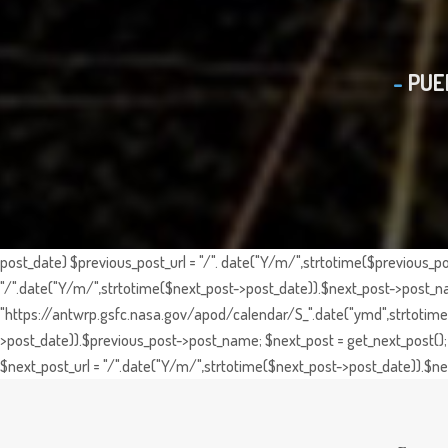
PUE
post_date) $previous_post_url = "/". date("Y/m/",strtotime($previous_po
"/".date("Y/m/",strtotime($next_post->post_date)).$next_post->post_nam
"https://antwrp.gsfc.nasa.gov/apod/calendar/S_".date("ymd",strtotime($
>post_date)).$previous_post->post_name; $next_post = get_next_post(); 
$next_post_url = "/".date("Y/m/",strtotime($next_post->post_date)).$nex