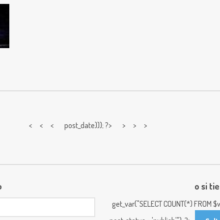
< < <
post_date))); ?> > > >
o
o si ti
get_var("SELECT COUNT(*) FROM $w