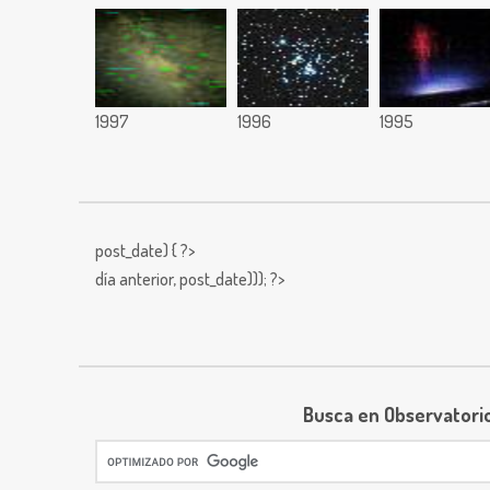
1997
1996
1995
post_date) { ?>
día anterior,
post_date))); ?>
Busca en Observatori