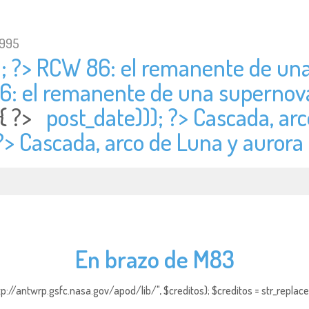
1995
); ?> RCW 86: el remanente de una
6: el remanente de una supernova
 { ?>
post_date))); ?> Cascada, ar
?> Cascada, arco de Luna y aurora 
En brazo de M83
http://antwrp.gsfc.nasa.gov/apod/lib/", $creditos); $creditos = str_replace (