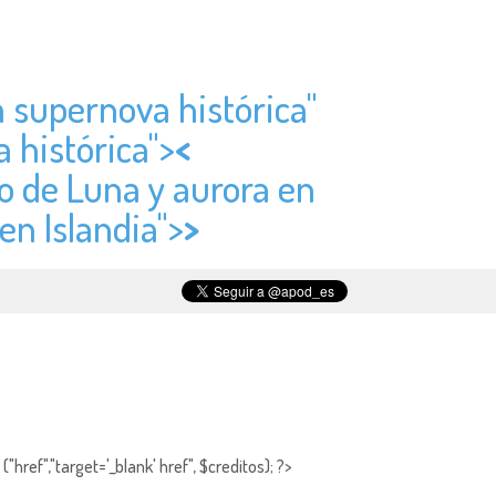
 supernova histórica"
 histórica">
<
co de Luna y aurora en
en Islandia">
>
"href","target='_blank' href", $creditos); ?>