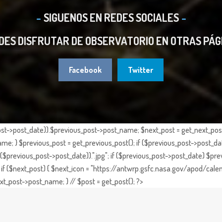
SIGUENOS EN REDES SOCIALES
DES DISFRUTAR DE OBSERVATORIO EN OTRAS PÁG
Facebook
Twitter
st->post_date)).$previous_post->post_name; $next_post = get_next_post()
e; } $previous_post = get_previous_post(); if ($previous_post->post_da
previous_post->post_date)).".jpg"; if ($previous_post->post_date) $prev
if ($next_post) { $next_icon = "https://antwrp.gsfc.nasa.gov/apod/calen
t_post->post_name; } // $post = get_post(); ?>