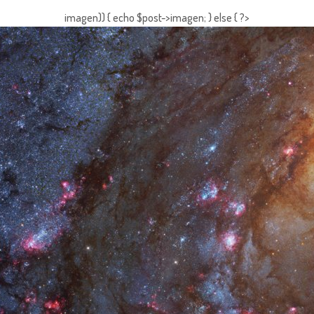
imagen)) { echo $post->imagen; } else { ?>