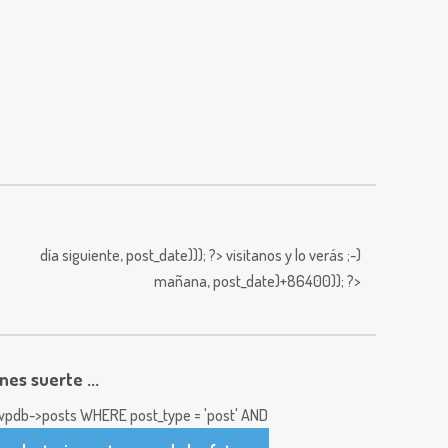
día siguiente,
post_date))); ?>
visitanos y lo verás ;-)
mañana,
post_date)+86400)); ?>
enes suerte ...
pdb->posts WHERE post_type = 'post' AND