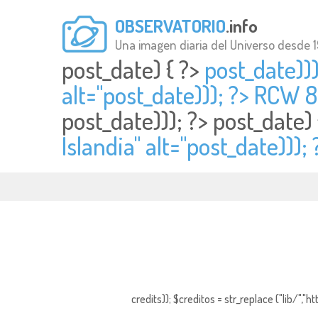
OBSERVATORIO
.info
Una imagen diaria del Universo desde 
post_date) { ?>
post_date))
alt="
post_date))); ?> RCW 8
post_date))); ?>
post_date)
Islandia" alt="
post_date))); 
credits)); $creditos = str_replace ("lib/","