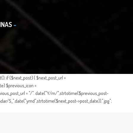
INAS
; if ($next_post) { $next_post_url =
te) $previous_icon =
ious_post_url = "/". date("Y/m/",strtotime($previous_post-
dar/S_".date("ymd",strtotime($next_post->post_date)).".jpg";