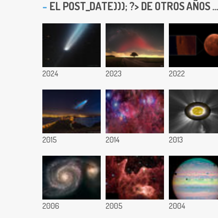
EL
POST_DATE))); ?> DE OTROS AÑOS ...
2024
2023
2022
2015
2014
2013
2006
2005
2004