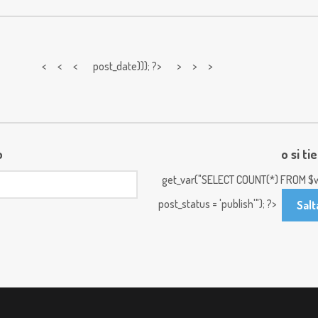
< < <
post_date))); ?> > > >
o
o si ti
get_var("SELECT COUNT(*) FROM $w
post_status = 'publish'"); ?>
Salt