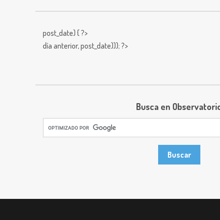
post_date) { ?>
día anterior,
post_date))); ?>
Busca en Observatori