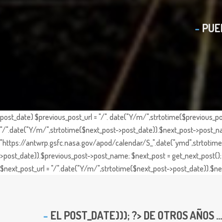
PUE
post_date) $previous_post_url = "/". date("Y/m/",strtotime($previous_po
"/".date("Y/m/",strtotime($next_post->post_date)).$next_post->post_nam
"https://antwrp.gsfc.nasa.gov/apod/calendar/S_".date("ymd",strtotime($
>post_date)).$previous_post->post_name; $next_post = get_next_post(); 
$next_post_url = "/".date("Y/m/",strtotime($next_post->post_date)).$nex
EL
POST_DATE))); ?> DE OTROS AÑOS ...