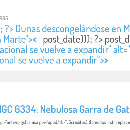
1995
); ?> Dunas descongelándose en Ma
 Marte">
<
post_date))); ?>
post_d
acional se vuelve a expandir" alt="
onal se vuelve a expandir">
>
GC 6334: Nebulosa Garra de Ga
http://antwrp.gsfc.nasa.gov/apod/lib/", $creditos); $creditos = str_replace (