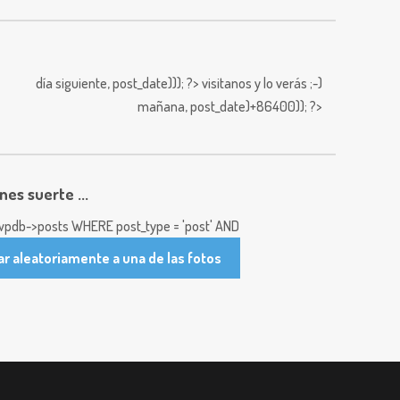
día siguiente,
post_date))); ?>
visitanos y lo verás ;-)
mañana,
post_date)+86400)); ?>
enes suerte ...
pdb->posts WHERE post_type = 'post' AND
ar aleatoriamente a una de las fotos