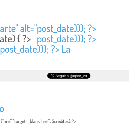
rte" alt="
post_date))); ?>
ate) { ?>
post_date))); ?>
post_date))); ?> La
to
"href","target='_blank' href", $creditos); ?>