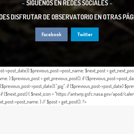
SIGUENOS EN REDES SOCIALES
DES DISFRUTAR DE OBSERVATORIO EN OTRAS PÁG
Facebook
Twitter
st->post_date)).$previous_post->post_name; $next_post = get_next_post()
e; } $previous_post = get_previous_post(); if ($previous_post->post_da
previous_post->post_date)).".jpg"; if ($previous_post->post_date) $prev
if ($next_post) { $next_icon = "https://antwrp.gsfc.nasa.gov/apod/calen
t_post->post_name; } // $post = get_post(); ?>