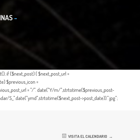
INAS
; if ($next_post) { $next_post_url =
te) $previous_icon =
ious_post_url = "/". date("Y/m/",strtotime($previous_post-
dar/S_".date("ymd",strtotime($next_post->post_date)).".jpg";
VISITA EL CALENDARIO