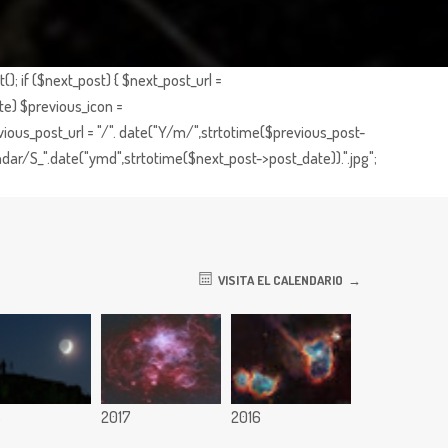
; if ($next_post) { $next_post_url =
te) $previous_icon =
ious_post_url = "/". date("Y/m/",strtotime($previous_post-
dar/S_".date("ymd",strtotime($next_post->post_date)).".jpg";
VISITA EL CALENDARIO
8
2017
2016