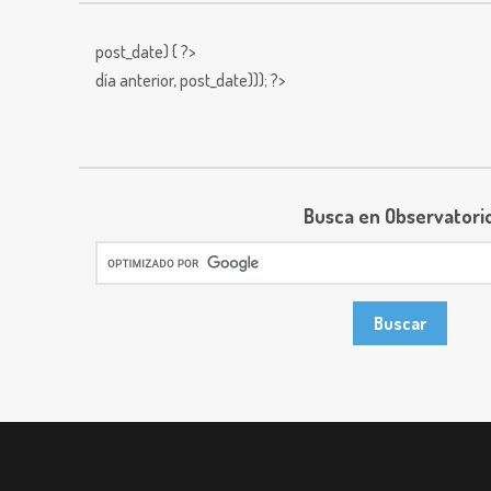
post_date) { ?>
día anterior,
post_date))); ?>
Busca en Observatori