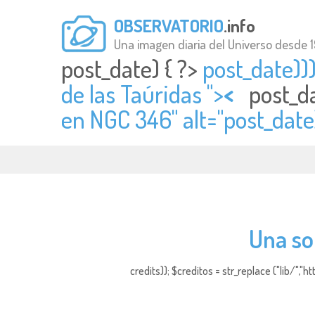
OBSERVATORIO
.info
Una imagen diaria del Universo desde 
post_date) { ?>
post_date)))
de las Taúridas ">
<
post_da
en NGC 346" alt="
post_date
Una so
credits)); $creditos = str_replace ("lib/","