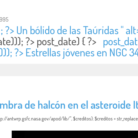
1995
; ?> Un bólido de las Taúridas " alt
te))); ?>
post_date) { ?>
post_dat
))); ?> Estrellas jóvenes en NGC 3
mbra de halcón en el asteroide 
http://antwrp.gsfc.nasa.gov/apod/lib/", $creditos); $creditos = str_replace (