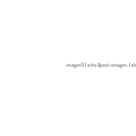
imagen)) { echo $post->imagen; } els