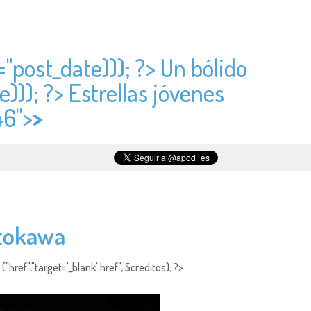
="
post_date))); ?> Un bólido
e))); ?> Estrellas jóvenes
46">
>
Itokawa
"href","target='_blank' href", $creditos); ?>