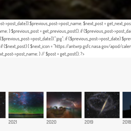
st->post_date)).$previous_post->post_name; $next_post = get_next_post()
e; } $previous_post = get_previous_post(); if ($previous_post->post_da
previous_post->post_date)).".jpg"; if ($previous_post->post_date) $prev
if ($next_post) { $next_icon = "https://antwrp.gsfc.nasa.gov/apod/calen
t_post->post_name; } // $post = get_post(); ?>
2021
2020
2019
201