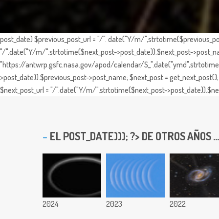
post_date) $previous_post_url = "/". date("Y/m/",strtotime($previous_po
"/".date("Y/m/",strtotime($next_post->post_date)).$next_post->post_nam
"https://antwrp.gsfc.nasa.gov/apod/calendar/S_".date("ymd",strtotime($
>post_date)).$previous_post->post_name; $next_post = get_next_post(); 
$next_post_url = "/".date("Y/m/",strtotime($next_post->post_date)).$nex
EL
POST_DATE))); ?> DE OTROS AÑOS ...
2024
2023
2022