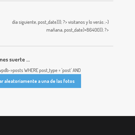
día siguiente,
post_date))); ?>
visitanos y lo verás ;-)
mañana,
post_date)+86400)); ?>
enes suerte ...
pdb->posts WHERE post_type = 'post' AND
ar aleatoriamente a una de las fotos