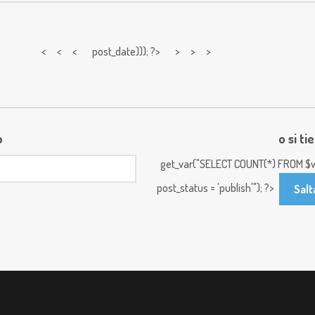
< < <
post_date))); ?> > > >
o
o si ti
get_var("SELECT COUNT(*) FROM $w
post_status = 'publish'"); ?>
Salt