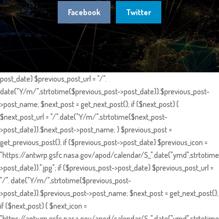
Facebook
Twitter
post_date) $previous_post_url = "/".
date("Y/m/",strtotime($previous_post->post_date)).$previous_post-
>post_name; $next_post = get_next_post(); if ($next_post) {
$next_post_url = "/".date("Y/m/",strtotime($next_post-
>post_date)).$next_post->post_name; } $previous_post =
get_previous_post(); if ($previous_post->post_date) $previous_icon =
"https://antwrp.gsfc.nasa.gov/apod/calendar/S_".date("ymd",strtotime
>post_date)).".jpg"; if ($previous_post->post_date) $previous_post_url =
"/". date("Y/m/",strtotime($previous_post-
>post_date)).$previous_post->post_name; $next_post = get_next_post();
if ($next_post) { $next_icon =
"https://antwrp.gsfc.nasa.gov/apod/calendar/S_".date("ymd",strtotime