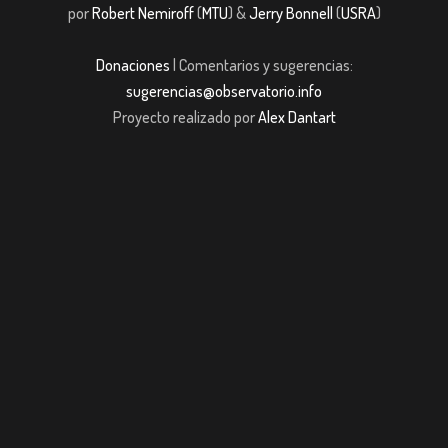
por
Robert Nemiroff
(
MTU
) &
Jerry Bonnell
(
USRA
)
Donaciones
| Comentarios y sugerencias:
sugerencias@observatorio.info
Proyecto realizado por
Alex Dantart
ashabet
Casibom