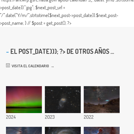
>post_date)).".jpg"; $next_post_url =
"/".date("Y/m/",strtotime($next_post->post_date)).$next_post-
>post_name; } // $post = get_post(); ?>
EL
POST_DATE))); ?> DE OTROS AÑOS ...
VISITA EL CALENDARIO
2024
2023
2022