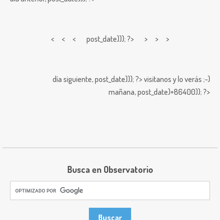
< < <
post_date))); ?> > > >
día siguiente,
post_date))); ?>
visitanos y lo verás ;-)
mañana,
post_date)+86400)); ?>
Busca en Observatorio