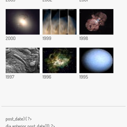
2000
1999
1998
1997
1996
1995
post_date) { ?>
día anterior,
post_date))); ?>