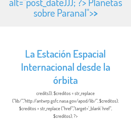
alt="
post_date))); ?> Planetas
sobre Paranal">
>
La Estación Espacial
Internacional desde la
órbita
credits)); $creditos = str_replace
("lib/","http://antwrp.gsfc.nasa.gov/apod/lib/", $creditos);
$creditos = str_replace ("href","target='_blank' href",
$creditos); ?>