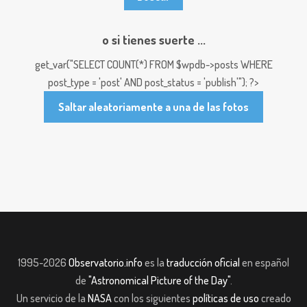
o si tienes suerte ...
get_var("SELECT COUNT(*) FROM $wpdb->posts WHERE
post_type = 'post' AND post_status = 'publish'"); ?>
Saltar aleatoriamente a una de las fotos
1995-2026
Observatorio.info
es la
traducción oficial
en español
de
"Astronomical Picture of the Day"
.
Un servicio de la
NASA
con los siguientes
políticas de uso
creado