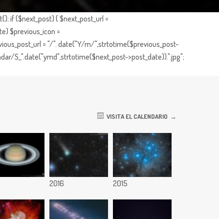
; if ($next_post) { $next_post_url =
te) $previous_icon =
ious_post_url = "/". date("Y/m/",strtotime($previous_post-
dar/S_".date("ymd",strtotime($next_post->post_date)).".jpg";
VISITA EL CALENDARIO
7
2016
2015