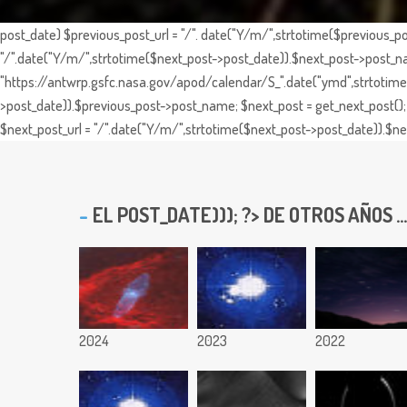
post_date) $previous_post_url = "/". date("Y/m/",strtotime($previous_po
"/".date("Y/m/",strtotime($next_post->post_date)).$next_post->post_nam
"https://antwrp.gsfc.nasa.gov/apod/calendar/S_".date("ymd",strtotime($
>post_date)).$previous_post->post_name; $next_post = get_next_post(); 
$next_post_url = "/".date("Y/m/",strtotime($next_post->post_date)).$nex
EL
POST_DATE))); ?> DE OTROS AÑOS ...
2024
2023
2022