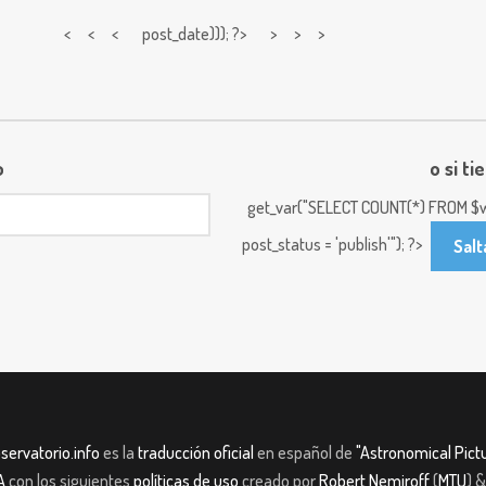
< < <
post_date))); ?> > > >
o
o si ti
get_var("SELECT COUNT(*) FROM $w
post_status = 'publish'"); ?>
Salt
servatorio.info
es la
traducción oficial
en español de
"Astronomical Pictu
A
con los siguientes
políticas de uso
creado por
Robert Nemiroff
(
MTU
) 