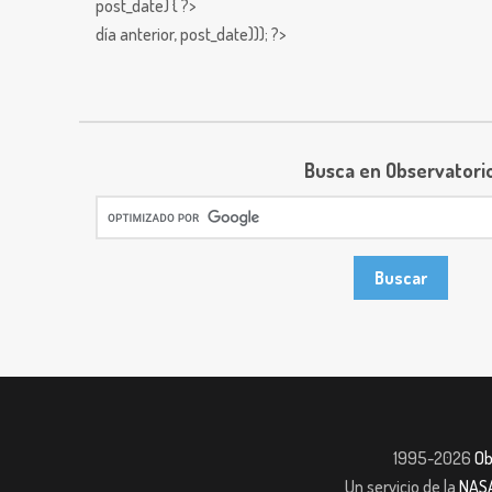
post_date) { ?>
día anterior,
post_date))); ?>
Busca en Observatori
1995-2026
Ob
Un servicio de la
NAS