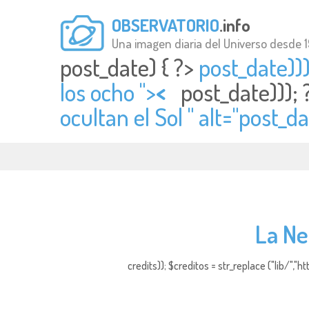
OBSERVATORIO
.info
Una imagen diaria del Universo desde 
post_date) { ?>
post_date)))
los ocho ">
<
post_date)));
ocultan el Sol " alt="
post_dat
La Ne
credits)); $creditos = str_replace ("lib/","