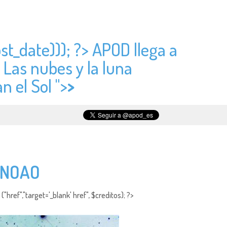
st_date))); ?> APOD llega a
> Las nubes y la luna
n el Sol ">
>
l NOAO
"href","target='_blank' href", $creditos); ?>