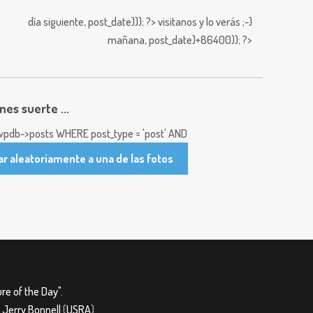
día siguiente,
post_date))); ?>
visitanos y lo verás ;-)
mañana,
post_date)+86400)); ?>
enes suerte ...
pdb->posts WHERE post_type = 'post' AND
ar aleatoriamente a una de las fotos
re of the Day"
.
&
Jerry Bonnell
(
USRA
)