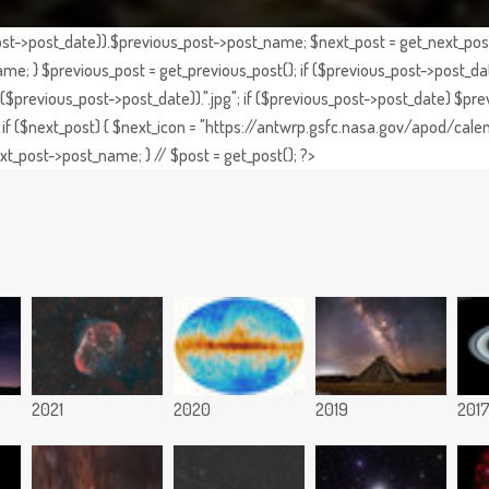
st->post_date)).$previous_post->post_name; $next_post = get_next_post()
e; } $previous_post = get_previous_post(); if ($previous_post->post_da
previous_post->post_date)).".jpg"; if ($previous_post->post_date) $prev
if ($next_post) { $next_icon = "https://antwrp.gsfc.nasa.gov/apod/calen
t_post->post_name; } // $post = get_post(); ?>
2021
2020
2019
201