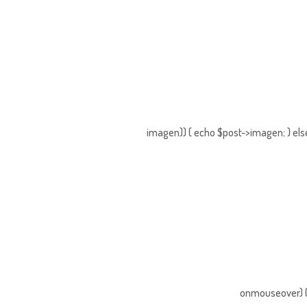
imagen)) { echo $post->imagen; } els
onmouseover) { 