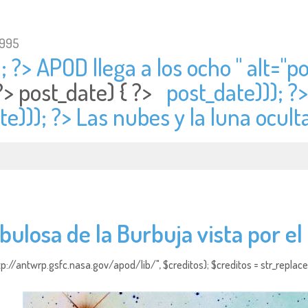
1995
; ?> APOD llega a los ocho " alt="
po
 ?>
post_date) { ?>
post_date))); ?
e))); ?> Las nubes y la luna oculta
bulosa de la Burbuja vista por e
http://antwrp.gsfc.nasa.gov/apod/lib/", $creditos); $creditos = str_replace (