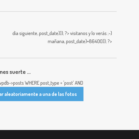
día siguiente,
post_date))); ?>
visitanos y lo verás ;-)
mañana,
post_date)+86400)); ?>
enes suerte ...
pdb->posts WHERE post_type = 'post' AND
ar aleatoriamente a una de las fotos