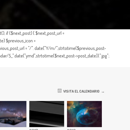
; if ($next_post) { $next_post_url =
te) $previous_icon =
ious_post_url = "/". date("Y/m/",strtotime($previous_post-
dar/S_".date("ymd",strtotime($next_post->post_date)).".jpg";
VISITA EL CALENDARIO