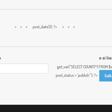
< < <
post_date))); ?> > > >
o
o si ti
get_var("SELECT COUNT(*) FROM $w
post_status = 'publish'"); ?>
Salt