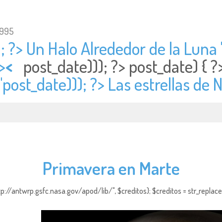
1995
; ?> Un Halo Alrededor de la Luna "
>
<
post_date))); ?>
post_date) { 
"
post_date))); ?> Las estrellas de 
Primavera en Marte
http://antwrp.gsfc.nasa.gov/apod/lib/", $creditos); $creditos = str_replace (