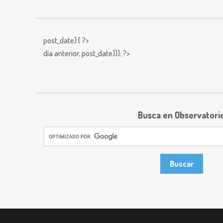
post_date) { ?>
día anterior,
post_date))); ?>
Busca en Observatori