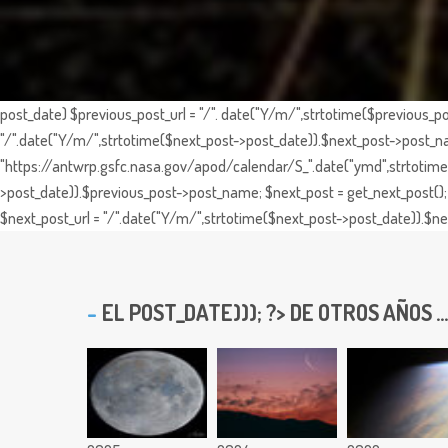
post_date) $previous_post_url = "/". date("Y/m/",strtotime($previous_po
"/".date("Y/m/",strtotime($next_post->post_date)).$next_post->post_nam
"https://antwrp.gsfc.nasa.gov/apod/calendar/S_".date("ymd",strtotime($
>post_date)).$previous_post->post_name; $next_post = get_next_post(); 
$next_post_url = "/".date("Y/m/",strtotime($next_post->post_date)).$nex
EL
POST_DATE))); ?> DE OTROS AÑOS ...