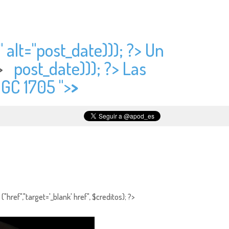
 alt="
post_date))); ?> Un
?>
post_date))); ?> Las
NGC 1705 ">
>
"href","target='_blank' href", $creditos); ?>