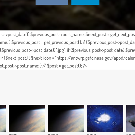
st->post_date)).$previous_post->post_name; $next_post = get_next_post()
e; } $previous_post = get_previous_post(); if ($previous_post->post_da
previous_post->post_date)).".jpg"; if ($previous_post->post_date) $prev
if ($next_post) { $next_icon = "https://antwrp.gsfc.nasa.gov/apod/calen
t_post->post_name; } // $post = get_post(); ?>