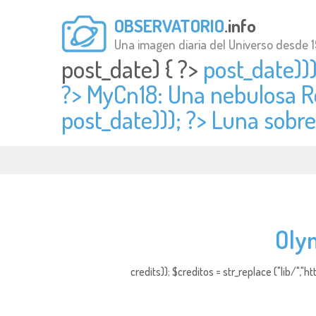
OBSERVATORIO
.info
Una imagen diaria del Universo desde 
post_date) { ?>
post_date)))
?> MyCn18: Una nebulosa Re
post_date))); ?> Luna sobre
Oly
credits)); $creditos = str_replace ("lib/","