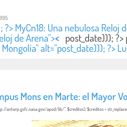
1995
; ?> MyCn18: Una nebulosa Reloj d
loj de Arena">
<
post_date))); ?>
 Mongolia" alt="
post_date))); ?> L
mpus Mons en Marte: el Mayor Vo
http://antwrp.gsfc.nasa.gov/apod/lib/", $creditos); $creditos = str_replace (