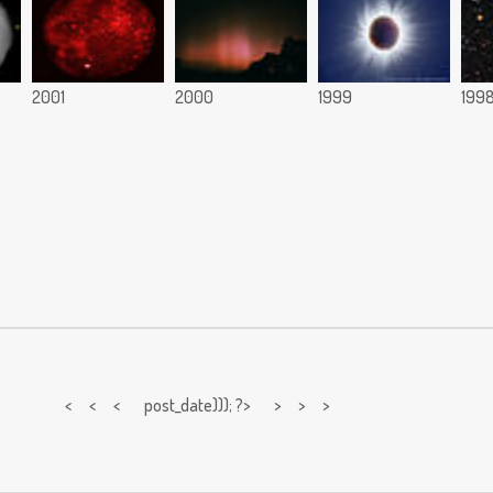
2001
2000
1999
199
< < <
post_date))); ?> > > >