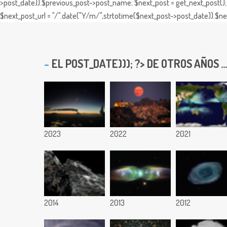
>post_date)).$previous_post->post_name; $next_post = get_next_post(); 
$next_post_url = "/".date("Y/m/",strtotime($next_post->post_date)).$nex
EL
POST_DATE))); ?> DE OTROS AÑOS ...
2023
2022
2021
2014
2013
2012