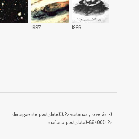
8
1997
1996
día siguiente,
post_date))); ?>
visitanos y lo verás ;-)
mañana,
post_date)+86400)); ?>