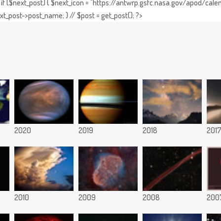
if ($next_post) { $next_icon = "https://antwrp.gsfc.nasa.gov/apod/calen
t_post->post_name; } // $post = get_post(); ?>
2020
2019
2018
201
2010
2009
2008
200