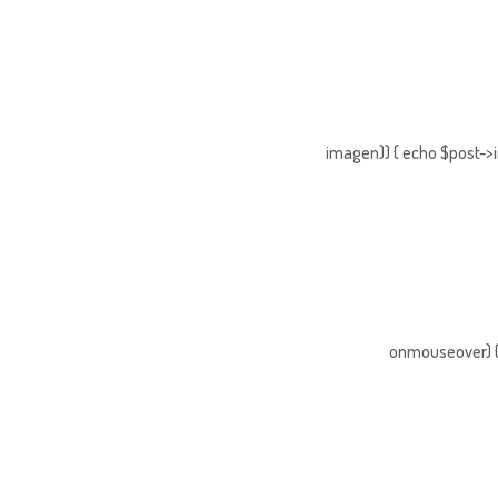
imagen)) { echo $post->i
onmouseover) { 