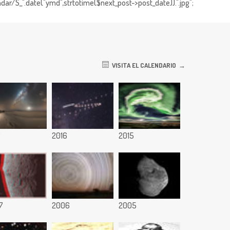
dar/S_".date("ymd",strtotime($next_post->post_date)).".jpg";
VISITA EL CALENDARIO
7
2016
2015
7
2006
2005