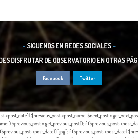
SIGUENOS EN REDES SOCIALES
DES DISFRUTAR DE OBSERVATORIO EN OTRAS PÁG
Facebook
Twitter
st->post_date)).$previous_post->post_name; $next_post = get_next_post()
e; } $previous_post = get_previous_post(); if ($previous_post->post_da
previous_post->post_date)).".jpg"; if ($previous_post->post_date) $prev