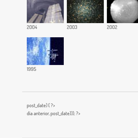
2004
2003
2002
1995
post_date) { ?>
día anterior,
post_date))); ?>