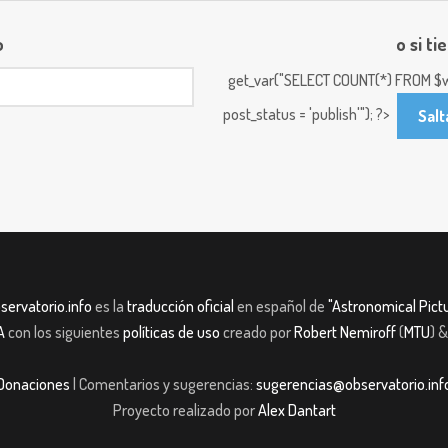
o
o si ti
get_var("SELECT COUNT(*) FROM $w
post_status = 'publish'"); ?>
Salt
servatorio.info
es la
traducción oficial
en español de
"Astronomical Pictu
A
con los siguientes
políticas de uso
creado por
Robert Nemiroff
(
MTU
) 
Donaciones
| Comentarios y sugerencias:
sugerencias@observatorio.inf
Proyecto realizado por
Alex Dantart