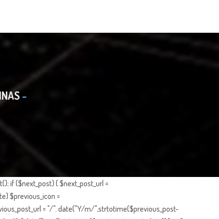
INAS
; if ($next_post) { $next_post_url =
te) $previous_icon =
ious_post_url = "/". date("Y/m/",strtotime($previous_post-