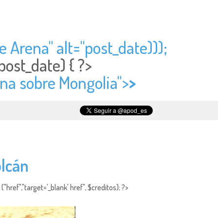
e Arena" alt="
post_date)));
post_date) { ?>
una sobre Mongolia">
>
lcán
"href","target='_blank' href", $creditos); ?>