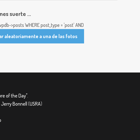
enes suerte ...
pdb->posts WHERE post_type = 'post' AND
ar aleatoriamente a una de las fotos
re of the Day"
.
&
Jerry Bonnell
(
USRA
)
o