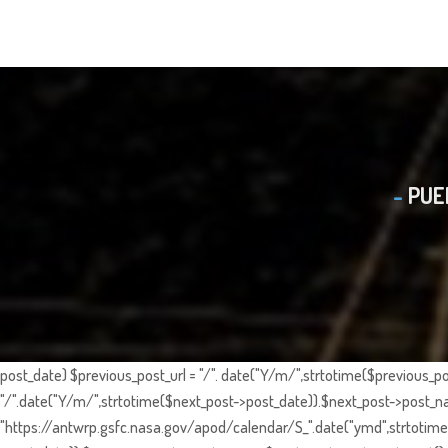
PUE
post_date) $previous_post_url = "/". date("Y/m/",strtotime($previous_po
"/".date("Y/m/",strtotime($next_post->post_date)).$next_post->post_nam
"https://antwrp.gsfc.nasa.gov/apod/calendar/S_".date("ymd",strtotime($