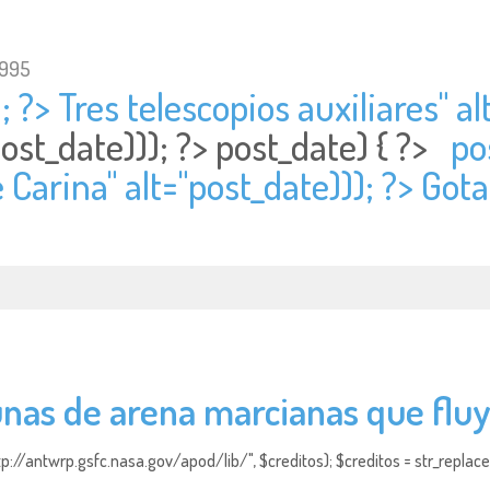
1995
; ?> Tres telescopios auxiliares" al
ost_date))); ?>
post_date) { ?>
po
Carina" alt="
post_date))); ?> Got
nas de arena marcianas que flu
http://antwrp.gsfc.nasa.gov/apod/lib/", $creditos); $creditos = str_replace (