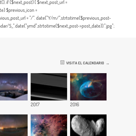
; if ($next_post) { $next_post_url =
te) $previous_icon =
ious_post_url = "/". date("Y/m/",strtotime($previous_post-
dar/S_".date("ymd",strtotime($next_post->post_date)).".jpg";
VISITA EL CALENDARIO
8
2017
2016