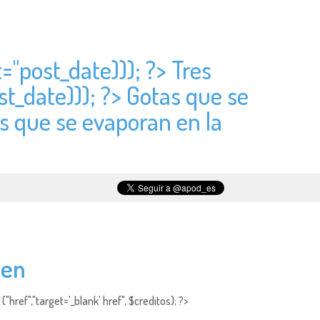
t="
post_date))); ?> Tres
st_date))); ?> Gotas que se
as que se evaporan en la
yen
"href","target='_blank' href", $creditos); ?>