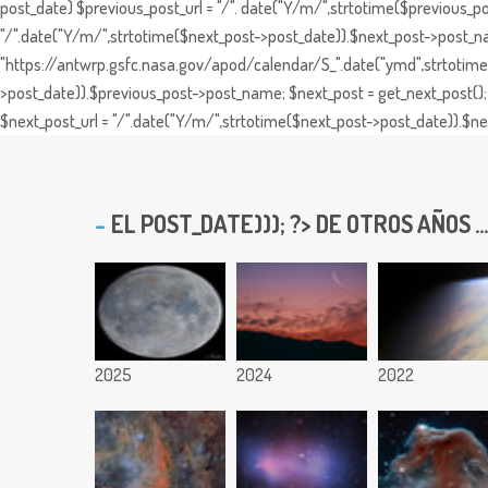
post_date) $previous_post_url = "/". date("Y/m/",strtotime($previous_po
"/".date("Y/m/",strtotime($next_post->post_date)).$next_post->post_nam
"https://antwrp.gsfc.nasa.gov/apod/calendar/S_".date("ymd",strtotime($
>post_date)).$previous_post->post_name; $next_post = get_next_post(); 
$next_post_url = "/".date("Y/m/",strtotime($next_post->post_date)).$nex
EL
POST_DATE))); ?> DE OTROS AÑOS ...
2025
2024
2022