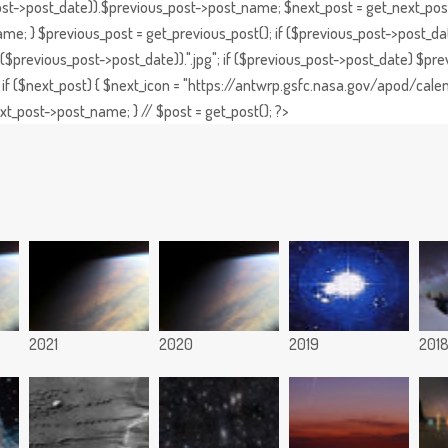
st->post_date)).$previous_post->post_name; $next_post = get_next_post()
e; } $previous_post = get_previous_post(); if ($previous_post->post_da
previous_post->post_date)).".jpg"; if ($previous_post->post_date) $prev
if ($next_post) { $next_icon = "https://antwrp.gsfc.nasa.gov/apod/calen
t_post->post_name; } // $post = get_post(); ?>
2021
2020
2019
201