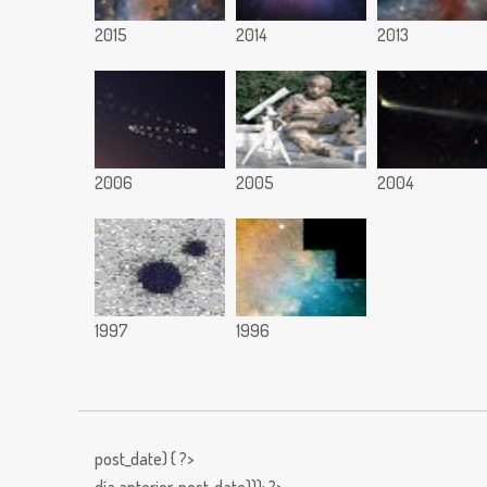
2015
2014
2013
2006
2005
2004
1997
1996
post_date) { ?>