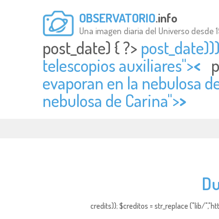
OBSERVATORIO
.info
Una imagen diaria del Universo desde 
post_date) { ?>
post_date)))
telescopios auxiliares">
<
p
evaporan en la nebulosa de 
nebulosa de Carina">
>
Du
credits)); $creditos = str_replace ("lib/","