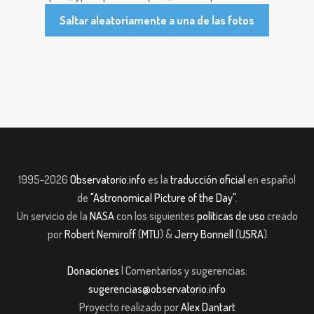
Saltar aleatoriamente a una de las fotos
1995-2026
Observatorio.info
es la
traducción oficial
en español
de
"Astronomical Picture of the Day"
.
Un servicio de la
NASA
con los siguientes
políticas de uso
creado
por
Robert Nemiroff
(
MTU
) &
Jerry Bonnell
(
USRA
)
Donaciones
| Comentarios y sugerencias:
sugerencias@observatorio.info
Proyecto realizado por
Alex Dantart