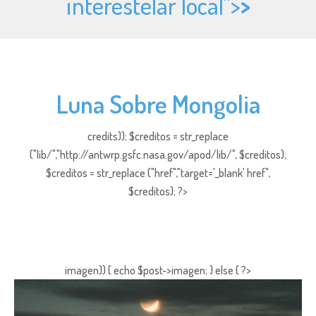
interestelar local">
>
Luna Sobre Mongolia
credits)); $creditos = str_replace
("lib/","http://antwrp.gsfc.nasa.gov/apod/lib/", $creditos);
$creditos = str_replace ("href","target='_blank' href",
$creditos); ?>
imagen)) { echo $post->imagen; } else { ?>