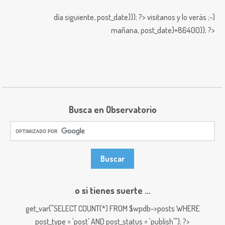
día siguiente,
post_date))); ?>
visitanos y lo verás ;-)
mañana,
post_date)+86400)); ?>
Busca en Observatorio
o si tienes suerte ...
get_var("SELECT COUNT(*) FROM $wpdb->posts WHERE
post_type = 'post' AND post_status = 'publish'"); ?>