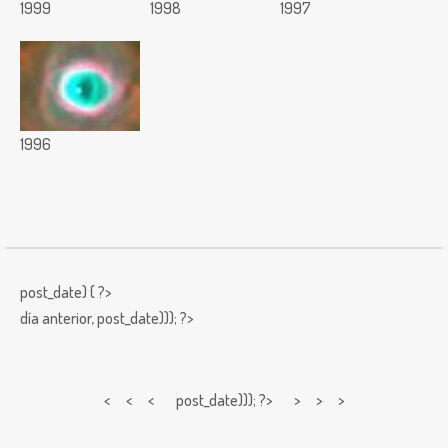
1999
1998
1997
1996
post_date) { ?>
día anterior,
post_date))); ?>
< < <
post_date))); ?> > > >