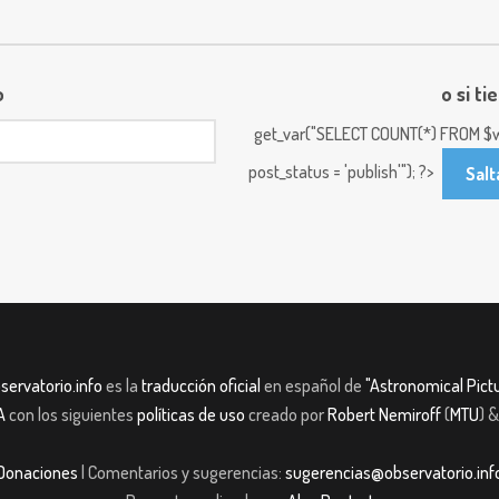
o
o si ti
get_var("SELECT COUNT(*) FROM $w
post_status = 'publish'"); ?>
Salt
servatorio.info
es la
traducción oficial
en español de
"Astronomical Pictu
A
con los siguientes
políticas de uso
creado por
Robert Nemiroff
(
MTU
) 
Donaciones
| Comentarios y sugerencias:
sugerencias@observatorio.inf