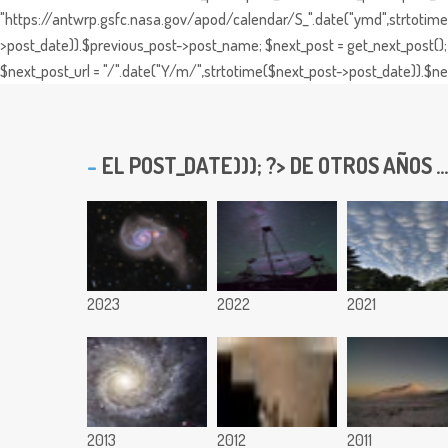
"https://antwrp.gsfc.nasa.gov/apod/calendar/S_".date("ymd",strtotime($
>post_date)).$previous_post->post_name; $next_post = get_next_post(); 
$next_post_url = "/".date("Y/m/",strtotime($next_post->post_date)).$nex
EL
POST_DATE))); ?> DE OTROS AÑOS ...
2023
2022
2021
2013
2012
2011