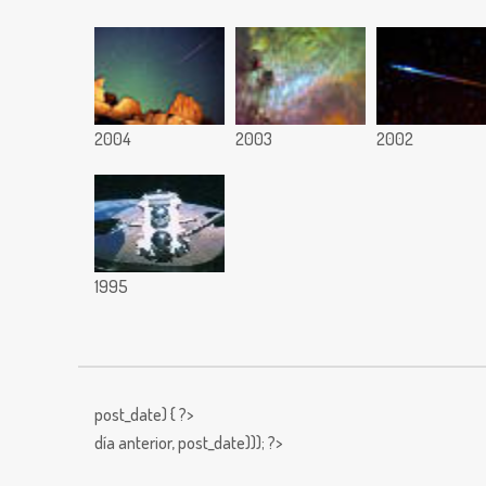
2004
2003
2002
1995
post_date) { ?>
día anterior,
post_date))); ?>