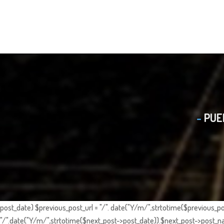
PUE
post_date) $previous_post_url = "/". date("Y/m/",strtotime($previous_po
"/".date("Y/m/",strtotime($next_post->post_date)).$next_post->post_nam