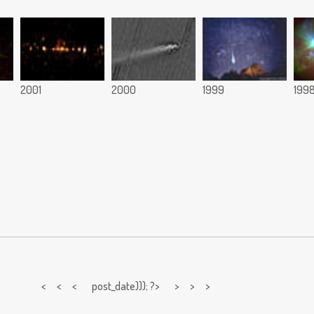
2001
2000
1999
199
< < <
post_date))); ?> > > >