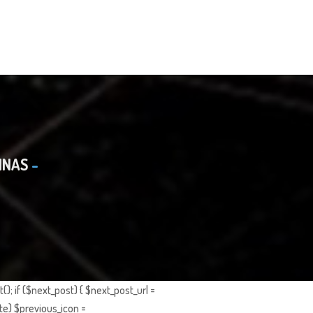
INAS
; if ($next_post) { $next_post_url =
te) $previous_icon =