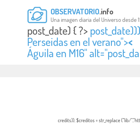
OBSERVATORIO
.info
Una imagen diaria del Universo desde 
post_date) { ?>
post_date)))
Perseidas en el verano">
<
Águila en M16" alt="
post_da
credits)); $creditos = str_replace ("lib/","