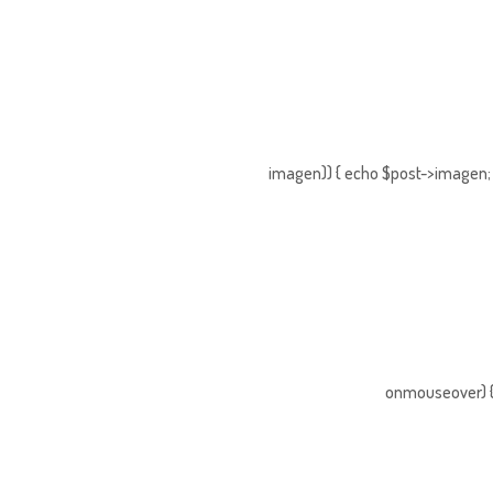
imagen)) { echo $post->imagen; }
onmouseover) { 