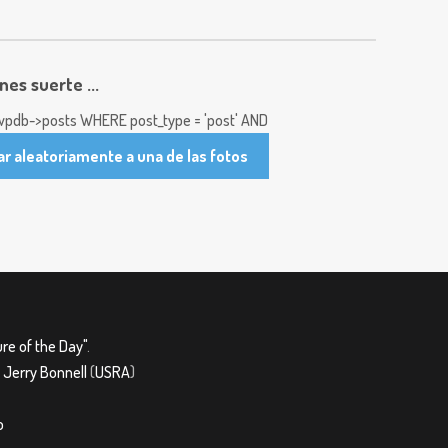
enes suerte ...
pdb->posts WHERE post_type = 'post' AND
ar aleatoriamente a una de las fotos
re of the Day"
.
&
Jerry Bonnell
(
USRA
)
o