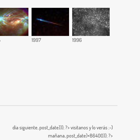
8
1997
1996
día siguiente,
post_date))); ?>
visitanos y lo verás ;-)
mañana,
post_date)+86400)); ?>