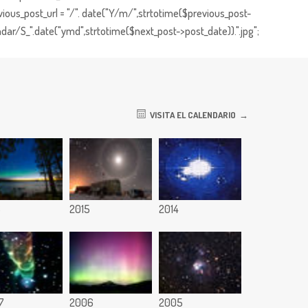
ious_post_url = "/". date("Y/m/",strtotime($previous_post-
dar/S_".date("ymd",strtotime($next_post->post_date)).".jpg";
VISITA EL CALENDARIO
6
2015
2014
7
2006
2005