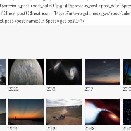
previous_post->post_date)).".jpg"; if ($previous_post->post_date) $prev
if ($next_post) { $next_icon = "https://antwrp.gsfc.nasa.gov/apod/calen
t_post->post_name; } // $post = get_post(); ?>
2020
2019
2017
201
2010
2009
2008
200