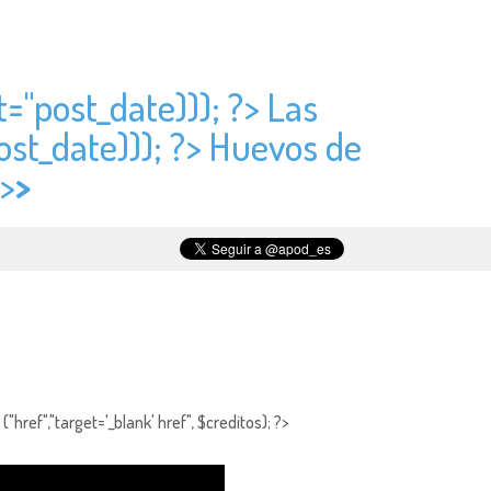
t="
post_date))); ?> Las
ost_date))); ?> Huevos de
">
>
"href","target='_blank' href", $creditos); ?>