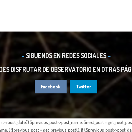
SIGUENOS EN REDES SOCIALES
DES DISFRUTAR DE OBSERVATORIO EN OTRAS PÁG
Facebook
Twitter
st->post_date)).$previous_post->post_name; $next_post = get_next_post()
e; } $previous_post = get_previous_post(); if ($previous_post->post_da