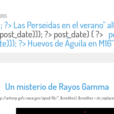
1995
; ?> Las Perseidas en el verano" al
post_date))); ?>
post_date) { ?>
p
te))); ?> Huevos de Águila en M16
Un misterio de Rayos Gamma
http://antwrp.gsfc.nasa.gov/apod/lib/", $creditos); $creditos = str_replace (