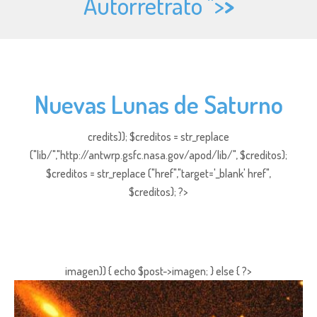
Autorretrato ">
>
Nuevas Lunas de Saturno
credits)); $creditos = str_replace
("lib/","http://antwrp.gsfc.nasa.gov/apod/lib/", $creditos);
$creditos = str_replace ("href","target='_blank' href",
$creditos); ?>
imagen)) { echo $post->imagen; } else { ?>