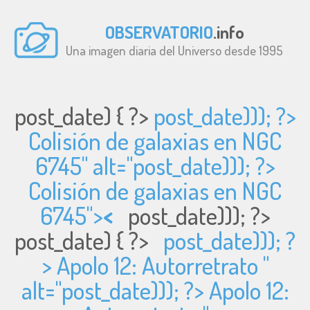
OBSERVATORIO
.info
Una imagen diaria del Universo desde 1995
post_date) { ?>
post_date))); ?>
Colisión de galaxias en NGC
6745" alt="
post_date))); ?>
Colisión de galaxias en NGC
6745">
<
post_date))); ?>
post_date) { ?>
post_date))); ?
> Apolo 12: Autorretrato "
alt="
post_date))); ?> Apolo 12: