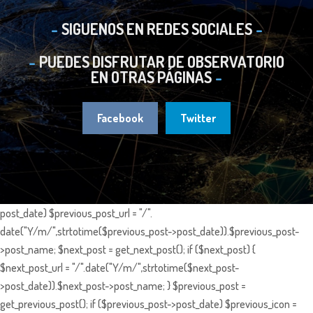
SIGUENOS EN REDES SOCIALES
PUEDES DISFRUTAR DE OBSERVATORIO
EN OTRAS PÁGINAS
Facebook
Twitter
post_date) $previous_post_url = "/".
date("Y/m/",strtotime($previous_post->post_date)).$previous_post-
>post_name; $next_post = get_next_post(); if ($next_post) {
$next_post_url = "/".date("Y/m/",strtotime($next_post-
>post_date)).$next_post->post_name; } $previous_post =
get_previous_post(); if ($previous_post->post_date) $previous_icon =