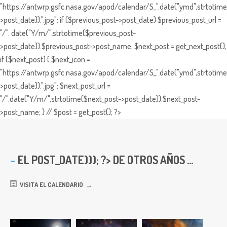
"https://antwrp.gsfc.nasa.gov/apod/calendar/S_".date("ymd",strtotime
>post_date)).".jpg"; if ($previous_post->post_date) $previous_post_url =
"/". date("Y/m/",strtotime($previous_post-
>post_date)).$previous_post->post_name; $next_post = get_next_post();
if ($next_post) { $next_icon =
"https://antwrp.gsfc.nasa.gov/apod/calendar/S_".date("ymd",strtotime
>post_date)).".jpg"; $next_post_url =
"/".date("Y/m/",strtotime($next_post->post_date)).$next_post-
>post_name; } // $post = get_post(); ?>
EL
POST_DATE))); ?> DE OTROS AÑOS ...
VISITA EL CALENDARIO