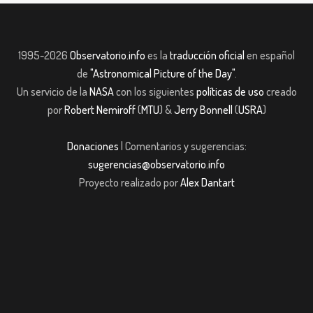
1995-2026
Observatorio.info
es la
traducción oficial
en español
de
"Astronomical Picture of the Day"
.
Un servicio de la
NASA
con los siguientes
políticas de uso
creado
por
Robert Nemiroff
(
MTU
) &
Jerry Bonnell
(
USRA
)
Donaciones
| Comentarios y sugerencias:
sugerencias@observatorio.info
Proyecto realizado por
Alex Dantart
casibom giriş
casibom giriş
Jojobet
casibom giriş