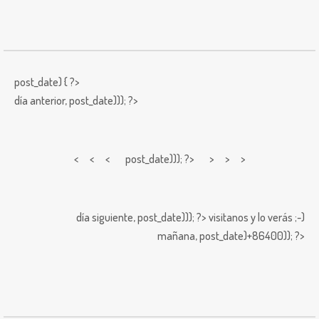
post_date) { ?>
día anterior,
post_date))); ?>
< < <
post_date))); ?> > > >
día siguiente,
post_date))); ?>
visitanos y lo verás ;-)
mañana,
post_date)+86400)); ?>