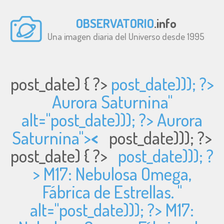
OBSERVATORIO
.info
Una imagen diaria del Universo desde 1995
post_date) { ?>
post_date))); ?>
Aurora Saturnina"
alt="
post_date))); ?> Aurora
Saturnina">
<
post_date))); ?>
post_date) { ?>
post_date))); ?
> M17: Nebulosa Omega,
Fábrica de Estrellas. "
alt="
post_date))); ?> M17: