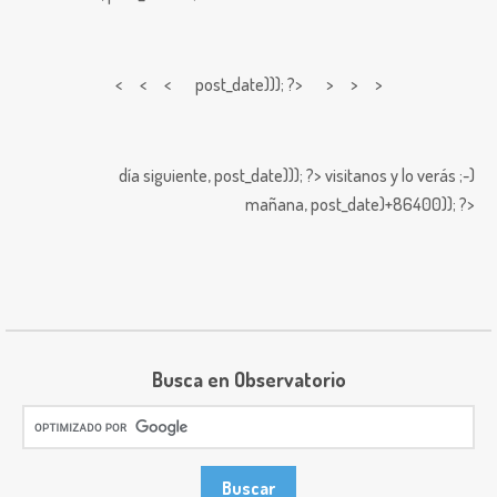
< < <
post_date))); ?> > > >
día siguiente,
post_date))); ?>
visitanos y lo verás ;-)
mañana,
post_date)+86400)); ?>
Busca en Observatorio