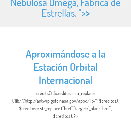
Nebulosa Omega, Fábrica de
Estrellas. ">
>
Aproximándose a la
Estación Orbital
Internacional
credits)); $creditos = str_replace
("lib/","http://antwrp.gsfc.nasa.gov/apod/lib/", $creditos);
$creditos = str_replace ("href","target='_blank' href",
$creditos); ?>