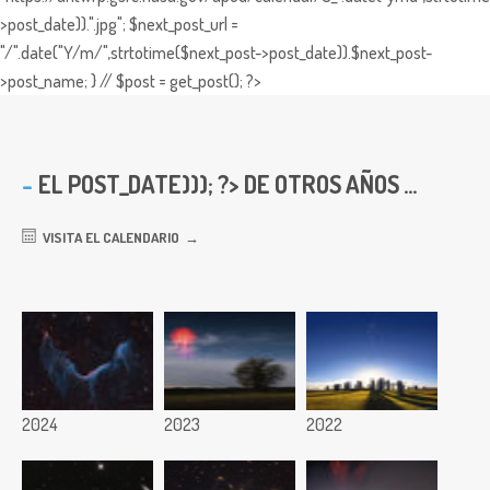
>post_date)).".jpg"; $next_post_url =
"/".date("Y/m/",strtotime($next_post->post_date)).$next_post-
>post_name; } // $post = get_post(); ?>
EL
POST_DATE))); ?> DE OTROS AÑOS ...
VISITA EL CALENDARIO
2024
2023
2022