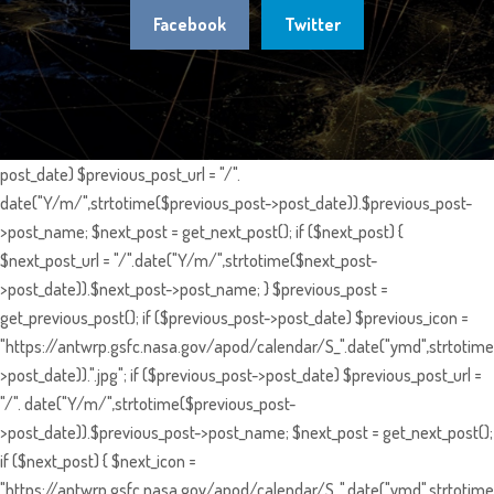
Facebook
Twitter
post_date) $previous_post_url = "/".
date("Y/m/",strtotime($previous_post->post_date)).$previous_post-
>post_name; $next_post = get_next_post(); if ($next_post) {
$next_post_url = "/".date("Y/m/",strtotime($next_post-
>post_date)).$next_post->post_name; } $previous_post =
get_previous_post(); if ($previous_post->post_date) $previous_icon =
"https://antwrp.gsfc.nasa.gov/apod/calendar/S_".date("ymd",strtotime
>post_date)).".jpg"; if ($previous_post->post_date) $previous_post_url =
"/". date("Y/m/",strtotime($previous_post-
>post_date)).$previous_post->post_name; $next_post = get_next_post();
if ($next_post) { $next_icon =
"https://antwrp.gsfc.nasa.gov/apod/calendar/S_".date("ymd",strtotime