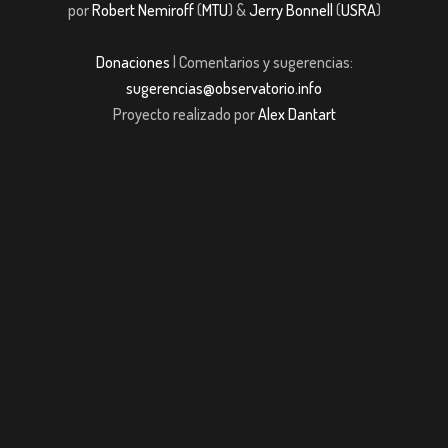
por
Robert Nemiroff
(
MTU
) &
Jerry Bonnell
(
USRA
)
Donaciones
| Comentarios y sugerencias:
sugerencias@observatorio.info
Proyecto realizado por
Alex Dantart
 giriş
casibom giriş
Jojobet
casibom giriş