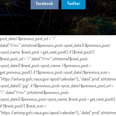
Facebook
Twitter
post_date) $previous_post_url = "/".
date("Y/m/",strtotime($previous_post->post_date)).$previous_post-
>post_name; $next_post = get_next_post(); if ($next_post) {
$next_post_url = "/".date("Y/m/",strtotime($next_post-
>post_date)).$next_post->post_name; } $previous_post =
get_previous_post(); if ($previous_post->post_date) $previous_icon =
"https://antwrp.gsfc.nasa.gov/apod/calendar/S_".date("ymd",strtotime
>post_date)).".jpg"; if ($previous_post->post_date) $previous_post_url =
"/". date("Y/m/",strtotime($previous_post-
>post_date)).$previous_post->post_name; $next_post = get_next_post();
if ($next_post) { $next_icon =
"https://antwrp.gsfc.nasa.gov/apod/calendar/S_".date("ymd",strtotime