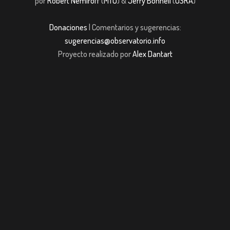
por
Robert Nemiroff
(
MTU
) &
Jerry Bonnell
(
USRA
)
Donaciones
| Comentarios y sugerencias:
sugerencias@observatorio.info
Proyecto realizado por
Alex Dantart
t giriş
casibom giriş
Jojobet
casibom giriş
Jojobet
casibom