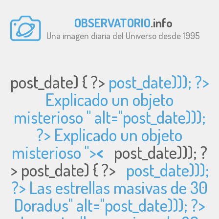
OBSERVATORIO
.info
Una imagen diaria del Universo desde 1995
post_date) { ?>
post_date))); ?>
Explicado un objeto
misterioso " alt="
post_date)));
?> Explicado un objeto
misterioso ">
<
post_date))); ?
>
post_date) { ?>
post_date)));
?> Las estrellas masivas de 30
Doradus" alt="
post_date))); ?>