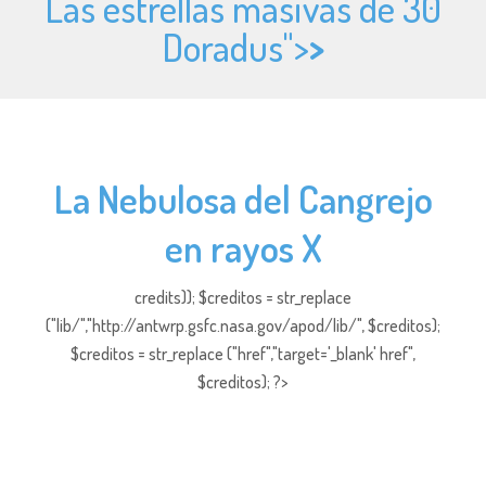
Las estrellas masivas de 30
Doradus">
>
La Nebulosa del Cangrejo
en rayos X
credits)); $creditos = str_replace
("lib/","http://antwrp.gsfc.nasa.gov/apod/lib/", $creditos);
$creditos = str_replace ("href","target='_blank' href",
$creditos); ?>