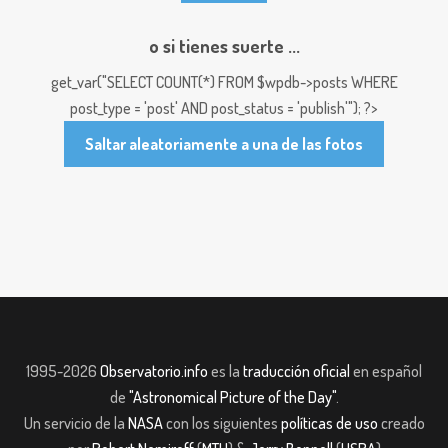
o si tienes suerte ...
get_var("SELECT COUNT(*) FROM $wpdb->posts WHERE
post_type = 'post' AND post_status = 'publish'"); ?>
Saltar aleatoriamente a una de las fotos
1995-2026
Observatorio.info
es la
traducción oficial
en español
de
"Astronomical Picture of the Day"
.
Un servicio de la
NASA
con los siguientes
políticas de uso
creado