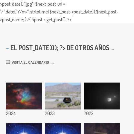
>post_date)).".jpg"; $next_post_url =
"/".date("Y/m/",strtotime($next_post->post_date)).$next_post-
>post_name; } // $post = get_post(); ?>
EL
POST_DATE))); ?> DE OTROS AÑOS ...
VISITA EL CALENDARIO
2024
2023
2022