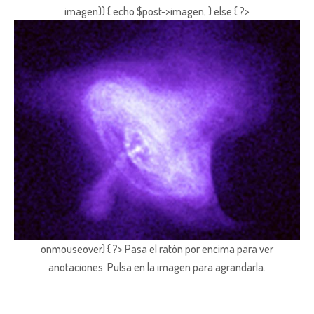
imagen)) { echo $post->imagen; } else { ?>
onmouseover) { ?> Pasa el ratón por encima para ver
anotaciones.
Pulsa en la imagen para agrandarla.