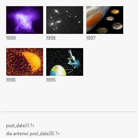
1999
1998
1997
1996
1995
post_date) { ?>
día anterior,
post_date))); ?>