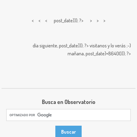
< < <
post_date))); ?> > > >
día siguiente,
post_date))); ?>
visitanos y lo verás ;-)
mañana,
post_date)+86400)); ?>
Busca en Observatorio