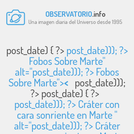
OBSERVATORIO
.info
Una imagen diaria del Universo desde 1995
post_date) { ?>
post_date))); ?>
Fobos Sobre Marte"
alt="
post_date))); ?> Fobos
Sobre Marte">
<
post_date)));
?>
post_date) { ?>
post_date))); ?> Cráter con
cara sonriente en Marte "
alt="
post_date))); ?> Cráter