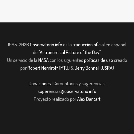
1995-2026
Observatorio.info
es la
traducción oficial
en español
de
"Astronomical Picture of the Day"
.
Un servicio de la
NASA
con los siguientes
políticas de uso
creado
por
Robert Nemiroff
(
MTU
) &
Jerry Bonnell
(
USRA
)
Donaciones
| Comentarios y sugerencias:
sugerencias@observatorio.info
Proyecto realizado por
Alex Dantart
t giriş
casibom giriş
Jojobet
casibom giriş
Jojobet
casibom