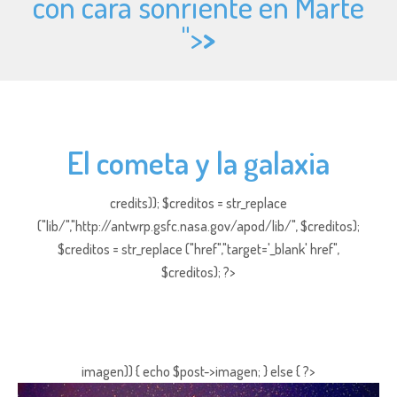
con cara sonriente en Marte
">
>
El cometa y la galaxia
credits)); $creditos = str_replace
("lib/","http://antwrp.gsfc.nasa.gov/apod/lib/", $creditos);
$creditos = str_replace ("href","target='_blank' href",
$creditos); ?>
imagen)) { echo $post->imagen; } else { ?>