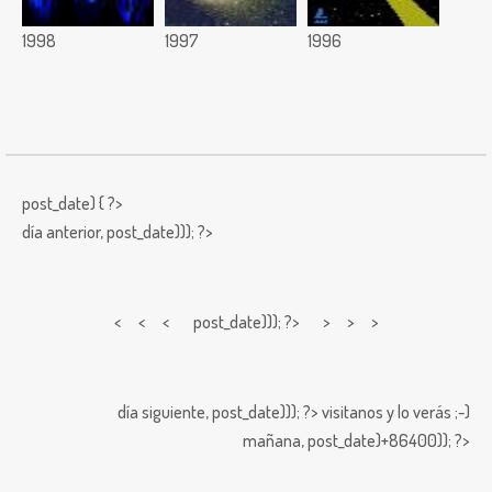
1998
1997
1996
post_date) { ?>
día anterior,
post_date))); ?>
< < <
post_date))); ?> > > >
día siguiente,
post_date))); ?>
visitanos y lo verás ;-)
mañana,
post_date)+86400)); ?>