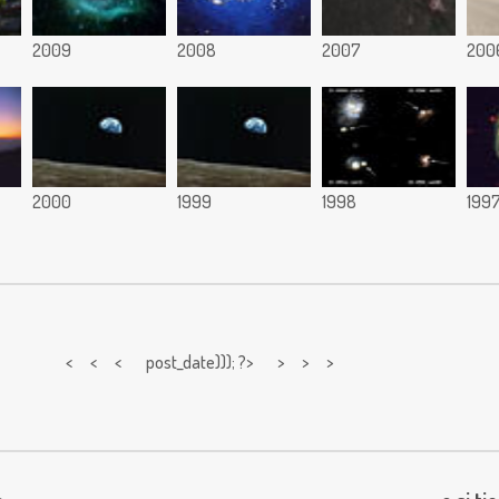
2009
2008
2007
200
2000
1999
1998
199
< < <
post_date))); ?> > > >