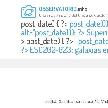
OBSERVATORIO
.info
Una imagen diaria del Universo desde 
post_date) { ?>
post_date))
alt="
post_date))); ?> Supe
>
post_date) { ?>
post_date
?> ESO202-G23: galaxias e
credits)); $creditos = str_replace ("lib/","