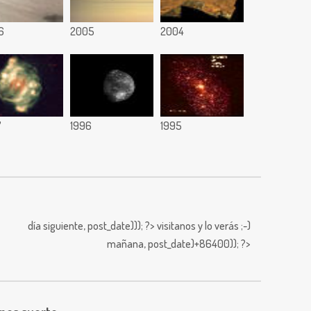
6
2005
2004
7
1996
1995
día siguiente,
post_date))); ?>
visitanos y lo verás ;-)
mañana,
post_date)+86400)); ?>