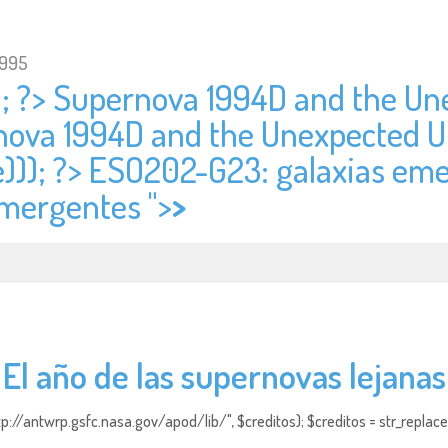
1995
); ?> Supernova 1994D and the Un
rnova 1994D and the Unexpected U
))); ?> ESO202-G23: galaxias emer
mergentes ">
>
El año de las supernovas lejanas
http://antwrp.gsfc.nasa.gov/apod/lib/", $creditos); $creditos = str_replace (