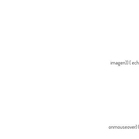
imagen)) { ech
onmouseover) { 