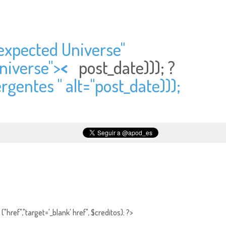
expected Universe"
niverse">
<
post_date))); ?
gentes " alt="
post_date)));
"href","target='_blank' href", $creditos); ?>