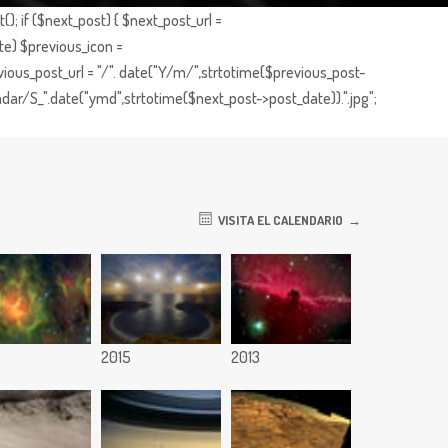
; if ($next_post) { $next_post_url =
te) $previous_icon =
ious_post_url = "/". date("Y/m/",strtotime($previous_post-
dar/S_".date("ymd",strtotime($next_post->post_date)).".jpg";
VISITA EL CALENDARIO
6
2015
2013