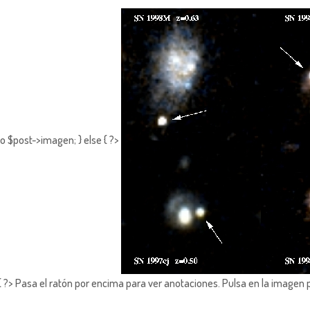
o $post->imagen; } else { ?>
?> Pasa el ratón por encima para ver anotaciones.
Pulsa en la imagen 