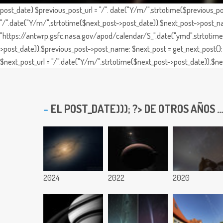
post_date) $previous_post_url = "/". date("Y/m/",strtotime($previous_po
"/".date("Y/m/",strtotime($next_post->post_date)).$next_post->post_nam
"https://antwrp.gsfc.nasa.gov/apod/calendar/S_".date("ymd",strtotime($
>post_date)).$previous_post->post_name; $next_post = get_next_post(); 
$next_post_url = "/".date("Y/m/",strtotime($next_post->post_date)).$nex
EL
POST_DATE))); ?> DE OTROS AÑOS ...
2024
2022
2020