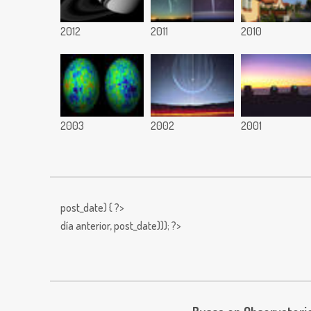
2012
2011
2010
2003
2002
2001
post_date) { ?>
día anterior,
post_date))); ?>