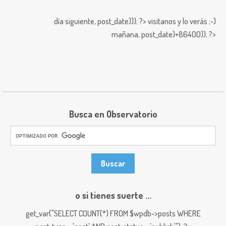
día siguiente,
post_date))); ?>
visitanos y lo verás ;-)
mañana,
post_date)+86400)); ?>
Busca en Observatorio
o si tienes suerte ...
get_var("SELECT COUNT(*) FROM $wpdb->posts WHERE