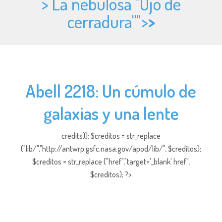
> La nebulosa "Ojo de
cerradura"">
>
Abell 2218: Un cúmulo de
galaxias y una lente
credits)); $creditos = str_replace
("lib/","http://antwrp.gsfc.nasa.gov/apod/lib/", $creditos);
$creditos = str_replace ("href","target='_blank' href",
$creditos); ?>