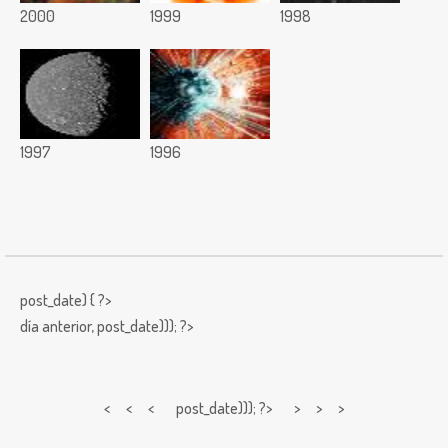
2000
1999
1998
1997
1996
post_date) { ?>
día anterior,
post_date))); ?>
< < <
post_date))); ?> > > >