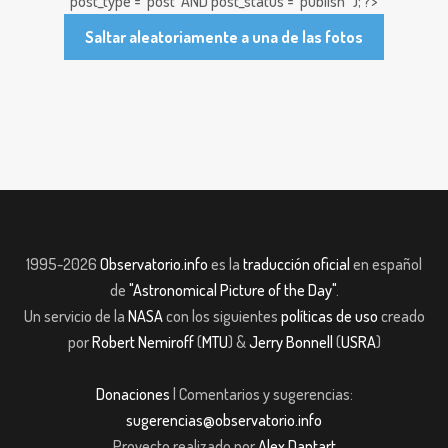
post_type = 'post' AND post_status = 'publish'"); ?>
Saltar aleatoriamente a una de las fotos
1995-2026
Observatorio.info
es la
traducción oficial
en español
de
"Astronomical Picture of the Day"
.
Un servicio de la
NASA
con los siguientes
políticas de uso
creado
por
Robert Nemiroff
(
MTU
) &
Jerry Bonnell
(
USRA
)
Donaciones
| Comentarios y sugerencias:
sugerencias@observatorio.info
Proyecto realizado por
Alex Dantart