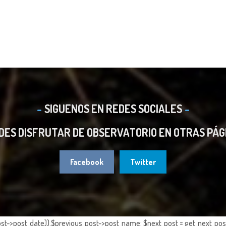
SIGUENOS EN REDES SOCIALES
DES DISFRUTAR DE OBSERVATORIO EN OTRAS PÁG
Facebook
Twitter
st->post_date)).$previous_post->post_name; $next_post = get_next_post()