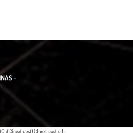
INAS
; if ($next_post) { $next_post_url =