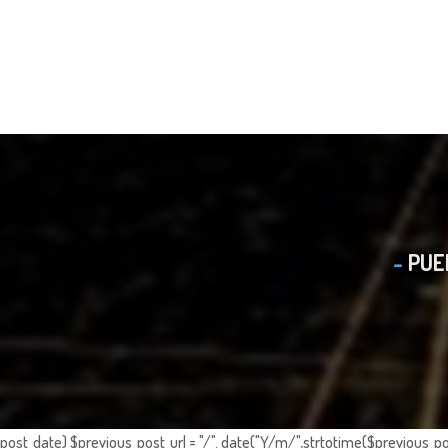
PUE
post_date) $previous_post_url = "/". date("Y/m/",strtotime($previous_po