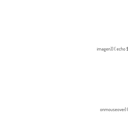
imagen)) { echo $
onmouseover) { 