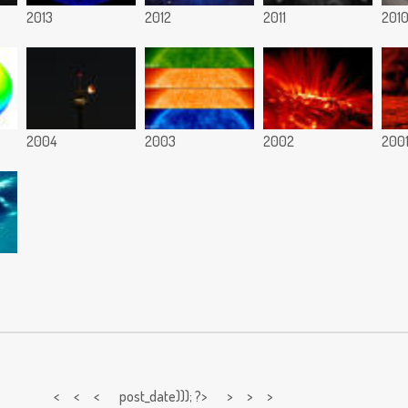
2013
2012
2011
201
2004
2003
2002
200
< < <
post_date))); ?> > > >