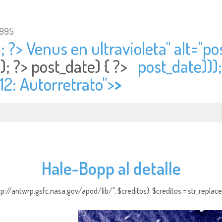
1995
; ?> Venus en ultravioleta" alt="
po
); ?>
post_date) { ?>
post_date)));
 12: Autorretrato">
>
Hale-Bopp al detalle
http://antwrp.gsfc.nasa.gov/apod/lib/", $creditos); $creditos = str_replace (