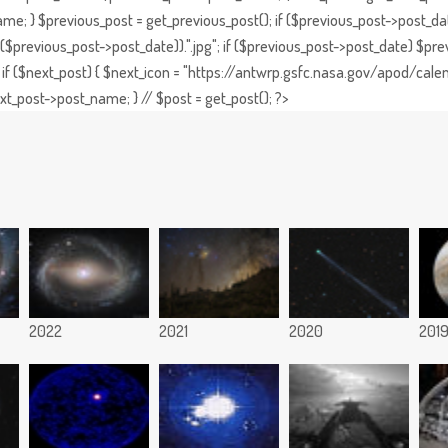
e; } $previous_post = get_previous_post(); if ($previous_post->post_da
previous_post->post_date)).".jpg"; if ($previous_post->post_date) $prev
if ($next_post) { $next_icon = "https://antwrp.gsfc.nasa.gov/apod/calen
t_post->post_name; } // $post = get_post(); ?>
2022
2021
2020
201