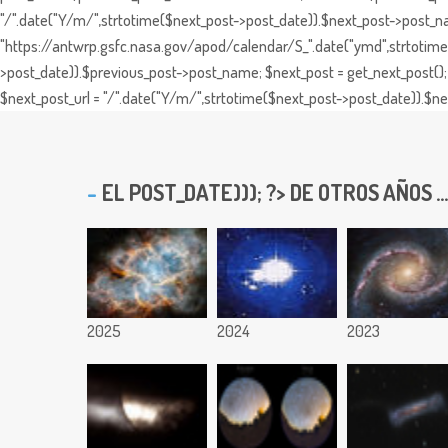
"/".date("Y/m/",strtotime($next_post->post_date)).$next_post->post_nam
"https://antwrp.gsfc.nasa.gov/apod/calendar/S_".date("ymd",strtotime($
>post_date)).$previous_post->post_name; $next_post = get_next_post(); 
$next_post_url = "/".date("Y/m/",strtotime($next_post->post_date)).$nex
EL
POST_DATE))); ?> DE OTROS AÑOS ...
2025
2024
2023