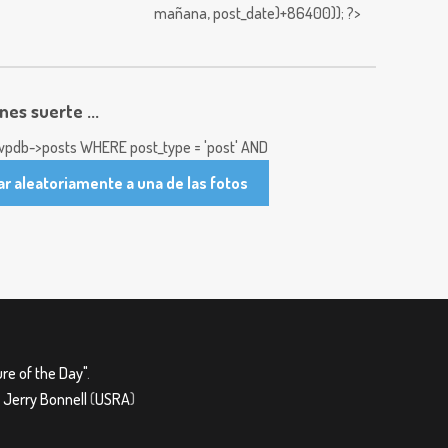
mañana,
post_date)+86400)); ?>
enes suerte ...
pdb->posts WHERE post_type = 'post' AND
ar aleatoriamente a una de las fotos
re of the Day"
.
&
Jerry Bonnell
(
USRA
)