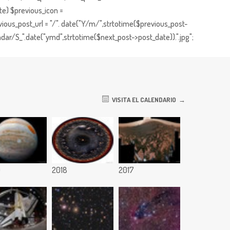
te) $previous_icon =
ious_post_url = "/". date("Y/m/",strtotime($previous_post-
dar/S_".date("ymd",strtotime($next_post->post_date)).".jpg";
VISITA EL CALENDARIO
9
2018
2017