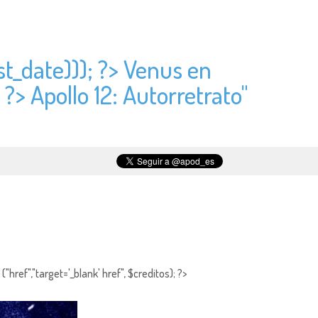
st_date))); ?> Venus en
 ?> Apollo 12: Autorretrato"
"href","target='_blank' href", $creditos); ?>