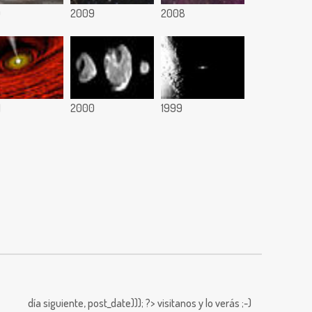
0
2009
2008
1
2000
1999
día siguiente,
post_date))); ?>
visitanos y lo verás ;-)