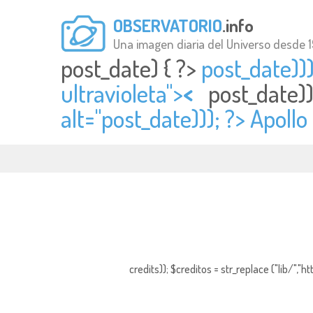
OBSERVATORIO
.info
Una imagen diaria del Universo desde 
post_date) { ?>
post_date)))
ultravioleta">
<
post_date))
alt="
post_date))); ?> Apollo
credits)); $creditos = str_replace ("lib/","