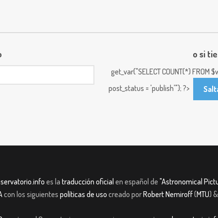
o
o si ti
get_var("SELECT COUNT(*) FROM $w
post_status = 'publish'"); ?>
Salt
servatorio.info
es la
traducción oficial
en español de
"Astronomical Pictu
A
con los siguientes
políticas de uso
creado por
Robert Nemiroff
(
MTU
) 