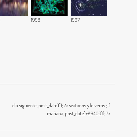
9
1998
1997
día siguiente,
post_date))); ?>
visitanos y lo verás ;-)
mañana,
post_date)+86400)); ?>