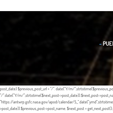
PUE
post_date) $previous_post_url = "/". date("Y/m/",strtotime($previous_po
"/".date("Y/m/",strtotime($next_post->post_date)).$next_post->post_nam
"https://antwrp.gsfc.nasa.gov/apod/calendar/S_".date("ymd",strtotime($
>post_date)).$previous_post->post_name; $next_post = get_next_post(); 