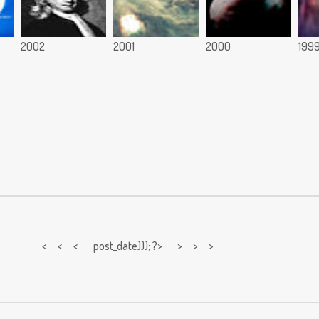
2002
2001
2000
199
< < <
post_date))); ?> > > >