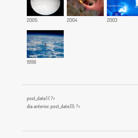
2005
2004
2003
1996
post_date) { ?>
día anterior,
post_date))); ?>