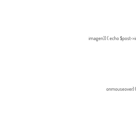
imagen)) { echo $post->i
onmouseover) { 