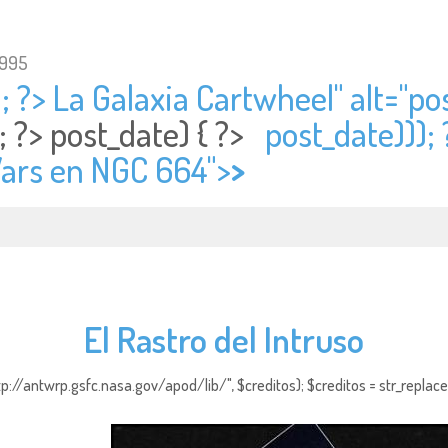
1995
; ?> La Galaxia Cartwheel" alt="
pos
; ?>
post_date) { ?>
post_date)));
Wars en NGC 664">
>
El Rastro del Intruso
http://antwrp.gsfc.nasa.gov/apod/lib/", $creditos); $creditos = str_replace (