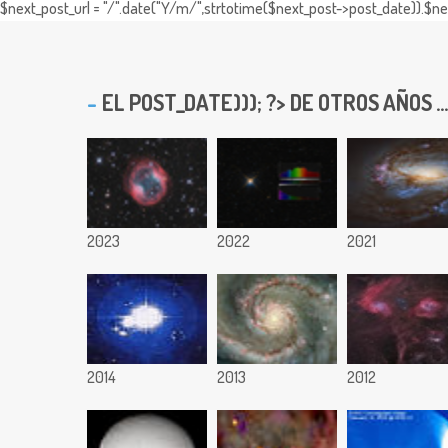
$next_post_url = "/".date("Y/m/",strtotime($next_post->post_date)).$nex
EL
POST_DATE))); ?> DE OTROS AÑOS ...
2023
2022
2021
2014
2013
2012