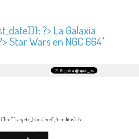
t_date))); ?> La Galaxia
 ?> Star Wars en NGC 664"
"href","target='_blank' href", $creditos); ?>