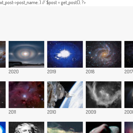
t_post->post_name; } // $post = get_post(); ?>
2020
2019
2018
201
2011
2010
2009
200