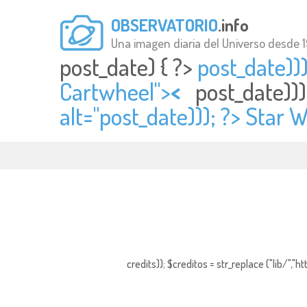
OBSERVATORIO
.info
Una imagen diaria del Universo desde 
post_date) { ?>
post_date)))
Cartwheel">
<
post_date)))
alt="
post_date))); ?> Star 
credits)); $creditos = str_replace ("lib/","