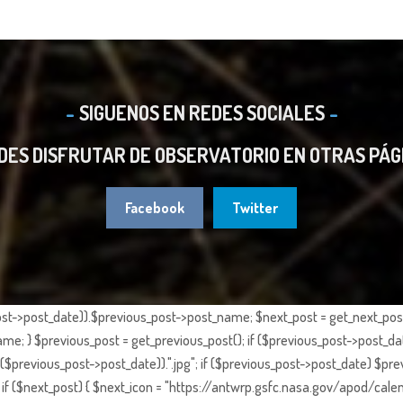
SIGUENOS EN REDES SOCIALES
DES DISFRUTAR DE OBSERVATORIO EN OTRAS PÁG
Facebook
Twitter
st->post_date)).$previous_post->post_name; $next_post = get_next_post()
e; } $previous_post = get_previous_post(); if ($previous_post->post_da
previous_post->post_date)).".jpg"; if ($previous_post->post_date) $prev
if ($next_post) { $next_icon = "https://antwrp.gsfc.nasa.gov/apod/calen