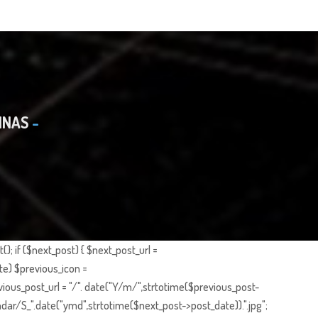
INAS
; if ($next_post) { $next_post_url =
te) $previous_icon =
ious_post_url = "/". date("Y/m/",strtotime($previous_post-
dar/S_".date("ymd",strtotime($next_post->post_date)).".jpg";