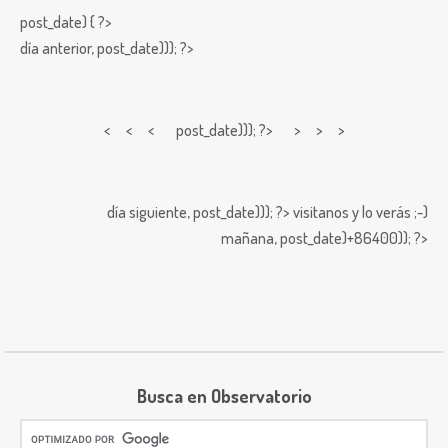
post_date) { ?>
día anterior,
post_date))); ?>
< < <
post_date))); ?> > > >
día siguiente,
post_date))); ?>
visitanos y lo verás ;-)
mañana,
post_date)+86400)); ?>
Busca en Observatorio