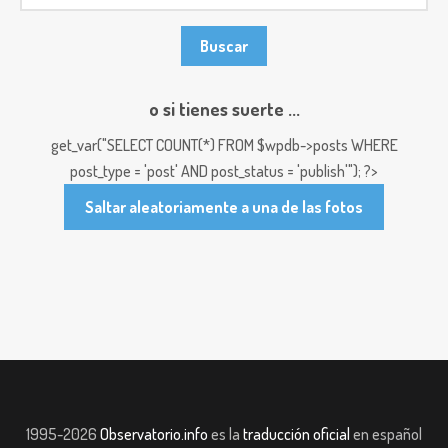
o si tienes suerte ...
get_var("SELECT COUNT(*) FROM $wpdb->posts WHERE
post_type = 'post' AND post_status = 'publish'"); ?>
Saltar aleatoriamente a una de las fotos
1995-2026
Observatorio.info
es la
traducción oficial
en español