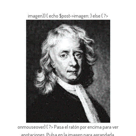
imagen)) { echo $post->imagen; } else { ?>
onmouseover) { ?> Pasa el ratón por encima para ver
anotaciones.
Pulsa en la imagen para agrandarla.