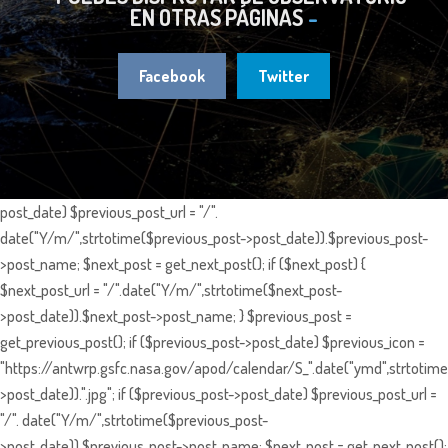
EN OTRAS PÁGINAS
Facebook
Twitter
post_date) $previous_post_url = "/".
date("Y/m/",strtotime($previous_post->post_date)).$previous_post-
>post_name; $next_post = get_next_post(); if ($next_post) {
$next_post_url = "/".date("Y/m/",strtotime($next_post-
>post_date)).$next_post->post_name; } $previous_post =
get_previous_post(); if ($previous_post->post_date) $previous_icon =
"https://antwrp.gsfc.nasa.gov/apod/calendar/S_".date("ymd",strtotime
>post_date)).".jpg"; if ($previous_post->post_date) $previous_post_url =
"/". date("Y/m/",strtotime($previous_post-
>post_date)).$previous_post->post_name; $next_post = get_next_post();