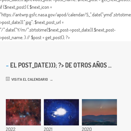
if ($next_post) { $next_icon =
"https://antwrp.gsfc.nasa.gov/apod/calendar/S_".date("ymd",strtotime
>post_date)).".jpg"; $next_post_url =
"/".date("Y/m/",strtotime($next_post->post_date)).$next_post-
>post_name; } // $post = get_post(); ?>
EL
POST_DATE))); ?> DE OTROS AÑOS ...
VISITA EL CALENDARIO
2022
2021
2020