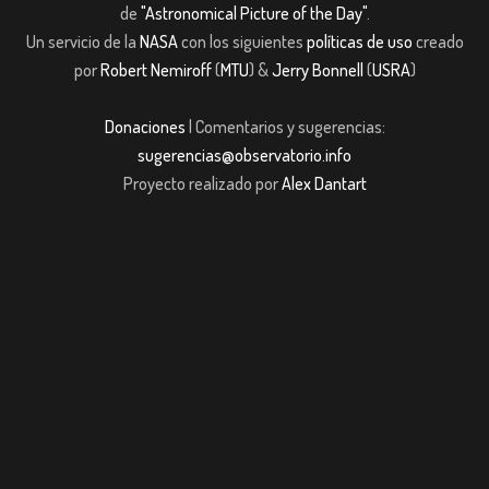
de
"Astronomical Picture of the Day"
.
Un servicio de la
NASA
con los siguientes
políticas de uso
creado
por
Robert Nemiroff
(
MTU
) &
Jerry Bonnell
(
USRA
)
Donaciones
| Comentarios y sugerencias:
sugerencias@observatorio.info
Proyecto realizado por
Alex Dantart
om giriş
casibom giriş
Jojobet
casibom giriş