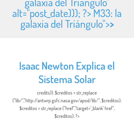
galaxia del Triángulo"
alt="
post_date))); ?> M33: la
galaxia del Triángulo">
>
Isaac Newton Explica el
Sistema Solar
credits)); $creditos = str_replace
("lib/","http://antwrp.gsfc.nasa.gov/apod/lib/", $creditos);
$creditos = str_replace ("href","target='_blank' href",
$creditos); ?>