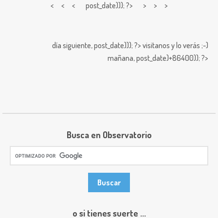
< < <
post_date))); ?> > > >
día siguiente,
post_date))); ?>
visitanos y lo verás ;-)
mañana,
post_date)+86400)); ?>
Busca en Observatorio
o si tienes suerte ...