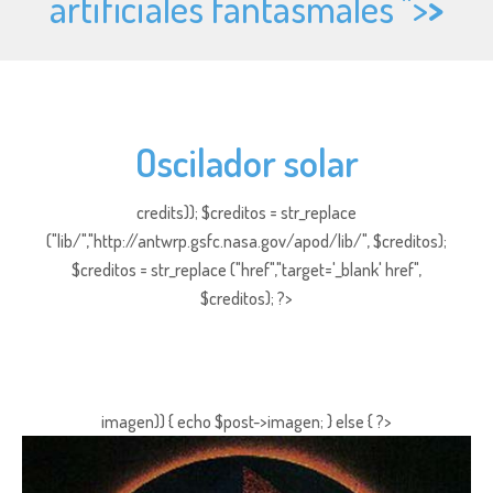
artificiales fantasmales ">
>
Oscilador solar
credits)); $creditos = str_replace
("lib/","http://antwrp.gsfc.nasa.gov/apod/lib/", $creditos);
$creditos = str_replace ("href","target='_blank' href",
$creditos); ?>
imagen)) { echo $post->imagen; } else { ?>