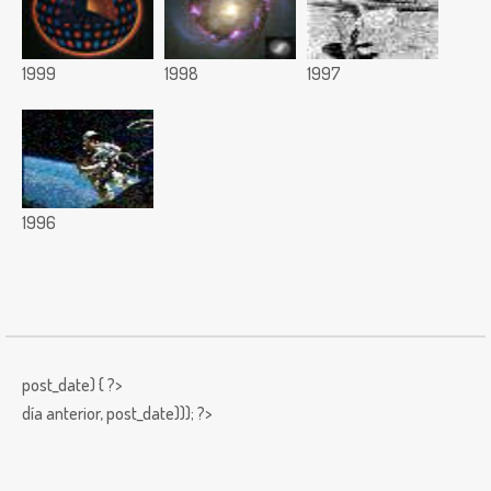
1999
1998
1997
1996
post_date) { ?>
día anterior,
post_date))); ?>