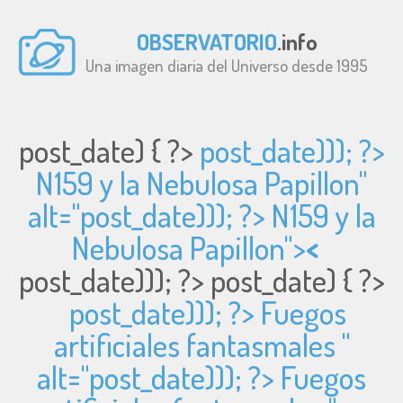
OBSERVATORIO
.info
Una imagen diaria del Universo desde 1995
post_date) { ?>
post_date))); ?>
N159 y la Nebulosa Papillon"
alt="
post_date))); ?> N159 y la
Nebulosa Papillon">
<
post_date))); ?>
post_date) { ?>
post_date))); ?> Fuegos
artificiales fantasmales "
alt="
post_date))); ?> Fuegos