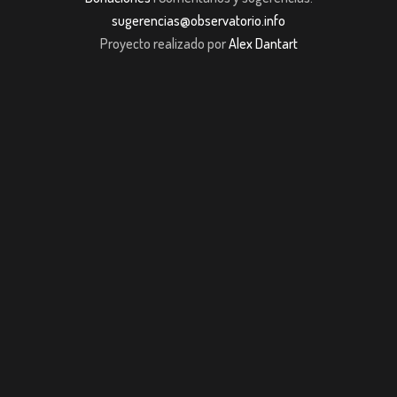
sugerencias@observatorio.info
Proyecto realizado por
Alex Dantart
ş
casibom giriş
casibom giriş
casibom
Grandpashabet