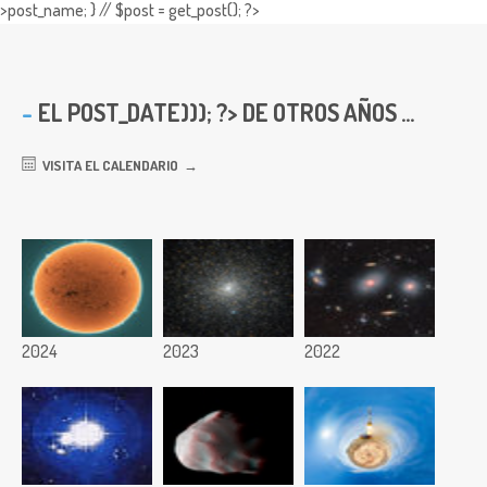
>post_name; } // $post = get_post(); ?>
EL
POST_DATE))); ?> DE OTROS AÑOS ...
VISITA EL CALENDARIO
2024
2023
2022