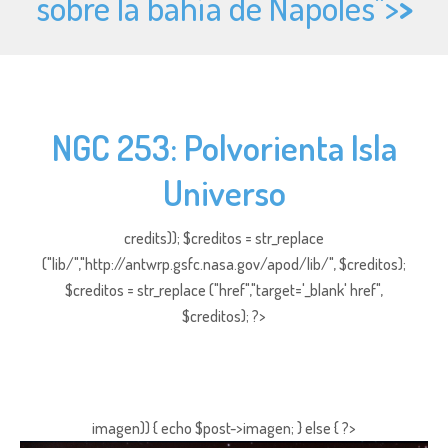
sobre la bahía de Nápoles">
>
NGC 253: Polvorienta Isla
Universo
credits)); $creditos = str_replace
("lib/","http://antwrp.gsfc.nasa.gov/apod/lib/", $creditos);
$creditos = str_replace ("href","target='_blank' href",
$creditos); ?>
imagen)) { echo $post->imagen; } else { ?>