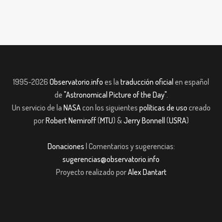
1995-2026
Observatorio.info
es la
traducción oficial
en español
de
"Astronomical Picture of the Day"
.
Un servicio de la
NASA
con los siguientes
políticas de uso
creado
por
Robert Nemiroff
(
MTU
) &
Jerry Bonnell
(
USRA
)
Donaciones
| Comentarios y sugerencias:
sugerencias@observatorio.info
Proyecto realizado por
Alex Dantart
m giriş
casibom giriş
Jojobet
casibom giriş