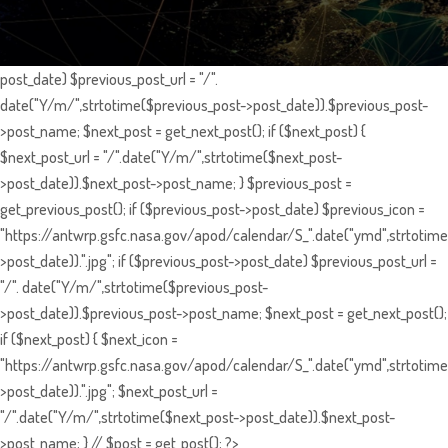
post_date) $previous_post_url = "/".
date("Y/m/",strtotime($previous_post->post_date)).$previous_post-
>post_name; $next_post = get_next_post(); if ($next_post) {
$next_post_url = "/".date("Y/m/",strtotime($next_post-
>post_date)).$next_post->post_name; } $previous_post =
get_previous_post(); if ($previous_post->post_date) $previous_icon =
"https://antwrp.gsfc.nasa.gov/apod/calendar/S_".date("ymd",strtotime
>post_date)).".jpg"; if ($previous_post->post_date) $previous_post_url =
"/". date("Y/m/",strtotime($previous_post-
>post_date)).$previous_post->post_name; $next_post = get_next_post();
if ($next_post) { $next_icon =
"https://antwrp.gsfc.nasa.gov/apod/calendar/S_".date("ymd",strtotime
>post_date)).".jpg"; $next_post_url =
"/".date("Y/m/",strtotime($next_post->post_date)).$next_post-
>post_name; } // $post = get_post(); ?>