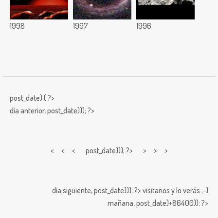
1998
1997
1996
post_date) { ?>
día anterior,
post_date))); ?>
< < <
post_date))); ?> > > >
día siguiente,
post_date))); ?>
visitanos y lo verás ;-)
mañana,
post_date)+86400)); ?>