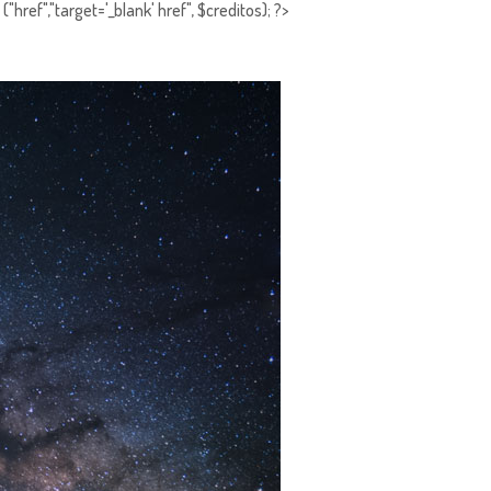
"href","target='_blank' href", $creditos); ?>