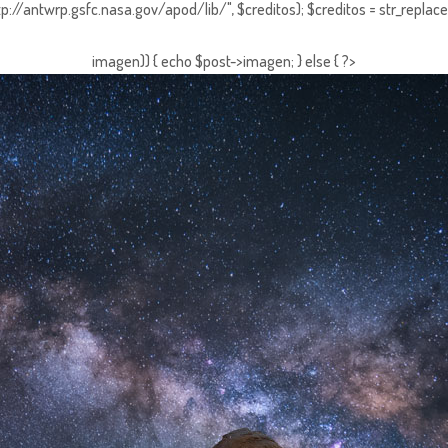
http://antwrp.gsfc.nasa.gov/apod/lib/", $creditos); $creditos = str_replace (
imagen)) { echo $post->imagen; } else { ?>