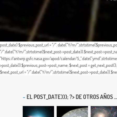
post_date) $previous_post_url = "/". date("Y/m/",strtotime($previous_po
"/".date("Y/m/",strtotime($next_post->post_date)).$next_post->post_nam
"https://antwrp.gsfc.nasa.gov/apod/calendar/S_".date("ymd",strtotime($
>post_date)).$previous_post->post_name; $next_post = get_next_post(); 
$next_post_url = "/".date("Y/m/",strtotime($next_post->post_date)).$nex
EL
POST_DATE))); ?> DE OTROS AÑOS ...