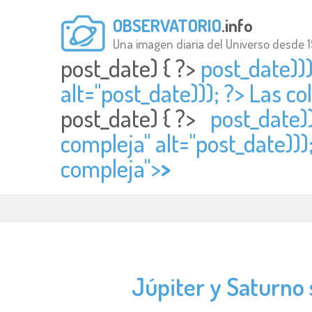
OBSERVATORIO
.info
Una imagen diaria del Universo desde 
post_date) { ?>
post_date))
alt="
post_date))); ?> Las 
post_date) { ?>
post_date)
compleja" alt="
post_date)))
compleja">
>
Júpiter y Saturno 