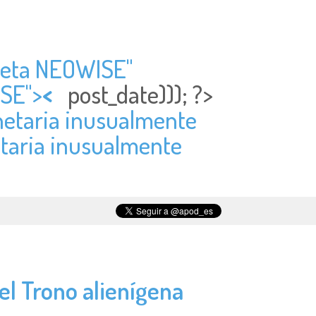
ometa NEOWISE"
ISE">
<
post_date))); ?>
anetaria inusualmente
etaria inusualmente
el Trono alienígena