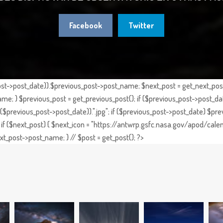
Facebook
Twitter
st->post_date)).$previous_post->post_name; $next_post = get_next_post()
e; } $previous_post = get_previous_post(); if ($previous_post->post_da
previous_post->post_date)).".jpg"; if ($previous_post->post_date) $prev
if ($next_post) { $next_icon = "https://antwrp.gsfc.nasa.gov/apod/calen
t_post->post_name; } // $post = get_post(); ?>