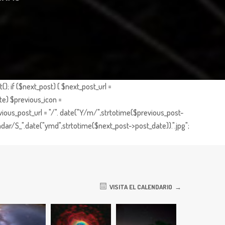
; if ($next_post) { $next_post_url =
te) $previous_icon =
ious_post_url = "/". date("Y/m/",strtotime($previous_post-
dar/S_".date("ymd",strtotime($next_post->post_date)).".jpg";
VISITA EL CALENDARIO