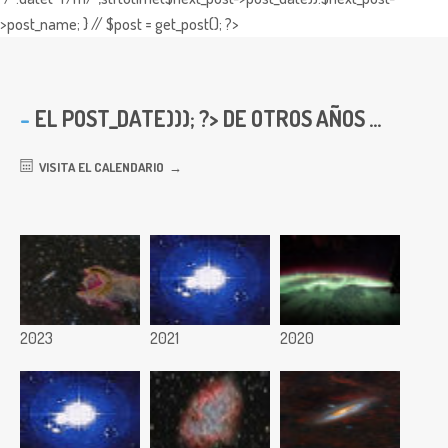
>post_name; } // $post = get_post(); ?>
EL
POST_DATE))); ?> DE OTROS AÑOS ...
VISITA EL CALENDARIO
2023
2021
2020