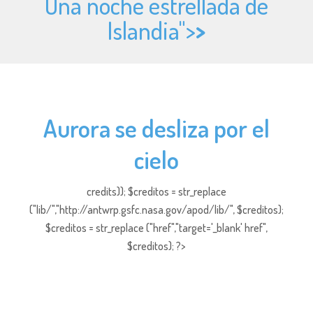
Una noche estrellada de
Islandia">
>
Aurora se desliza por el
cielo
credits)); $creditos = str_replace
("lib/","http://antwrp.gsfc.nasa.gov/apod/lib/", $creditos);
$creditos = str_replace ("href","target='_blank' href",
$creditos); ?>