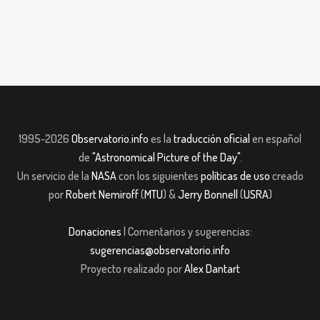
1995-2026
Observatorio.info
es la
traducción oficial
en español
de
"Astronomical Picture of the Day"
.
Un servicio de la
NASA
con los siguientes
políticas de uso
creado
por
Robert Nemiroff
(
MTU
) &
Jerry Bonnell
(
USRA
)
Donaciones
| Comentarios y sugerencias:
sugerencias@observatorio.info
Proyecto realizado por
Alex Dantart
iş
casibom giriş
casibom giriş
Jojobet
casibom giriş