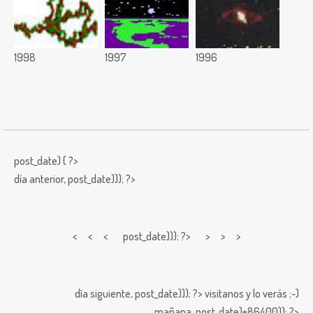
1998
1997
1996
post_date) { ?>
día anterior,
post_date))); ?>
< < <
post_date))); ?> > > >
día siguiente,
post_date))); ?>
visitanos y lo verás ;-)
mañana,
post_date)+86400)); ?>