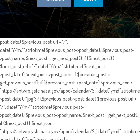
post_date) $previous_post_url = "/".
date("Y/m/",strtotime($previous_post->post_date)).$previous_post-
>post_name; $next_post = get_next_post(); if ($next_post) {
$next_post_url = "/".date("Y/m/",strtotime($next_post-
>post_date)).$next_post->post_name; } $previous_post =
get_previous_post(); if ($previous_post->post_date) $previous_icon =
"https://antwrp.gsfc.nasa.gov/apod/calendar/S_".date("ymd",strtotime
>post_date)).".jpg"; if ($previous_post->post_date) $previous_post_url =
"/". date("Y/m/",strtotime($previous_post-
>post_date)).$previous_post->post_name; $next_post = get_next_post();
if ($next_post) { $next_icon =
"https://antwrp.gsfc.nasa.gov/apod/calendar/S_".date("ymd",strtotime
>post_date)).".jpg"; $next_post_url =