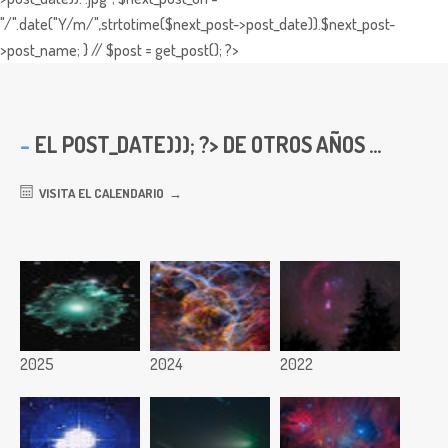
"/".date("Y/m/",strtotime($next_post->post_date)).$next_post-
>post_name; } // $post = get_post(); ?>
EL
POST_DATE))); ?> DE OTROS AÑOS ...
VISITA EL CALENDARIO
2025
2024
2022