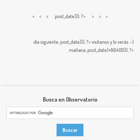
< < <
post_date))); ?> > > >
día siguiente,
post_date))); ?>
visitanos y lo verás ;-)
mañana,
post_date)+86400)); ?>
Busca en Observatorio