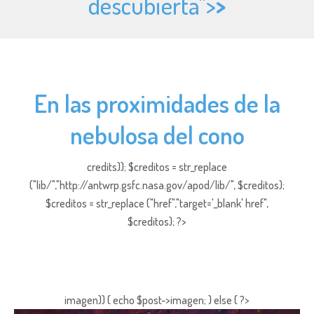
descubierta">
>
En las proximidades de la
nebulosa del cono
credits)); $creditos = str_replace
("lib/","http://antwrp.gsfc.nasa.gov/apod/lib/", $creditos);
$creditos = str_replace ("href","target='_blank' href",
$creditos); ?>
imagen)) { echo $post->imagen; } else { ?>