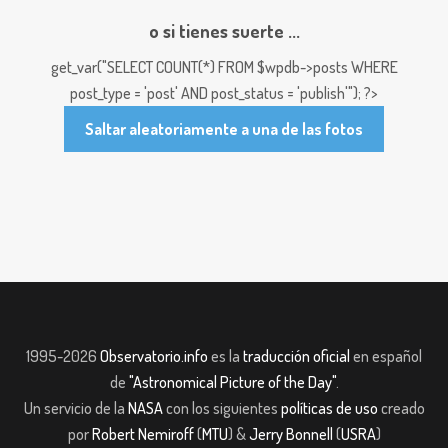
o si tienes suerte ...
get_var("SELECT COUNT(*) FROM $wpdb->posts WHERE
post_type = 'post' AND post_status = 'publish'"); ?>
Saltar aleatoriamente a una de las fotos
1995-2026
Observatorio.info
es la
traducción oficial
en español
de
"Astronomical Picture of the Day"
.
Un servicio de la
NASA
con los siguientes
políticas de uso
creado
por
Robert Nemiroff
(
MTU
) &
Jerry Bonnell
(
USRA
)