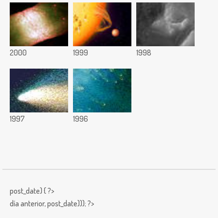
2000
1999
1998
1997
1996
post_date) { ?>
día anterior,
post_date))); ?>