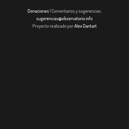
Donaciones
| Comentarios y sugerencias:
sugerencias@observatorio.info
Proyecto realizado por
Alex Dantart
et giriş
casibom giriş
Jojobet
casibom giriş
Jojobet
casibom