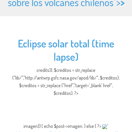
sobre los volcanes chilenos">
>
Eclipse solar total (time
lapse)
credits)); $creditos = str_replace
("lib/","http://antwrp.gsfc.nasa.gov/apod/lib/", $creditos);
$creditos = str_replace ("href","target='_blank' href",
$creditos); ?>
imagen)) { echo $post->imagen; } else { ?>
"