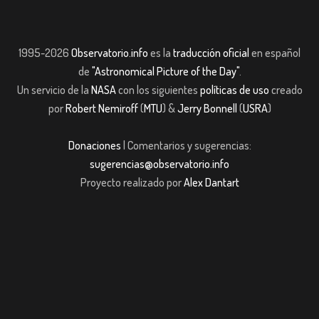
1995-2026
Observatorio.info
es la
traducción oficial
en español
de
"Astronomical Picture of the Day"
.
Un servicio de la
NASA
con los siguientes
políticas de uso
creado
por
Robert Nemiroff
(
MTU
) &
Jerry Bonnell
(
USRA
)
Donaciones
| Comentarios y sugerencias:
sugerencias@observatorio.info
Proyecto realizado por
Alex Dantart
ş
casibom giriş
casibom giriş
Jojobet
casibom giriş