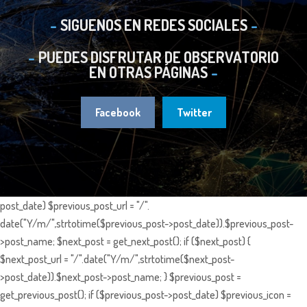
SIGUENOS EN REDES SOCIALES
PUEDES DISFRUTAR DE OBSERVATORIO
EN OTRAS PÁGINAS
Facebook
Twitter
post_date) $previous_post_url = "/".
date("Y/m/",strtotime($previous_post->post_date)).$previous_post-
>post_name; $next_post = get_next_post(); if ($next_post) {
$next_post_url = "/".date("Y/m/",strtotime($next_post-
>post_date)).$next_post->post_name; } $previous_post =
get_previous_post(); if ($previous_post->post_date) $previous_icon =