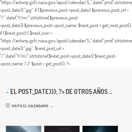
"https://antwrp.gsfc.nasa.gov/apod/calendar/S_".date("ymd",strtotime
>post_date)).".jpg"; if ($previous_post->post_date) $previous_post_url =
"/". date("Y/m/",strtotime($previous_post-
>post_date)).$previous_post->post_name; $next_post = get_next_post();
if ($next_post) { $next_icon =
"https://antwrp.gsfc.nasa.gov/apod/calendar/S_".date("ymd",strtotime
>post_date)).".jpg"; $next_post_url =
"/".date("Y/m/",strtotime($next_post->post_date)).$next_post-
>post_name; } // $post = get_post(); ?>
EL
POST_DATE))); ?> DE OTROS AÑOS ...
VISITA EL CALENDARIO