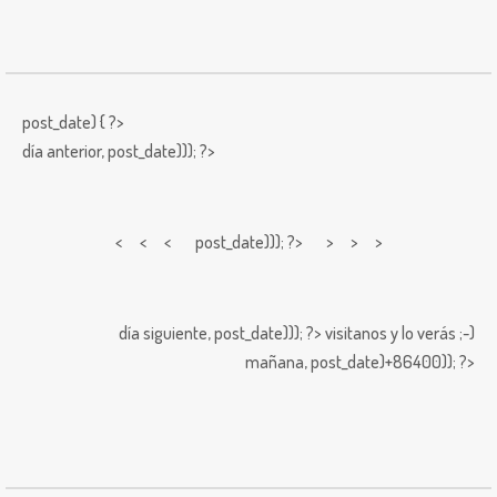
post_date) { ?>
día anterior,
post_date))); ?>
< < <
post_date))); ?> > > >
día siguiente,
post_date))); ?>
visitanos y lo verás ;-)
mañana,
post_date)+86400)); ?>