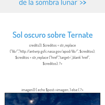
de la sombra lunar">
>
Sol oscuro sobre Ternate
credits)); $creditos = str_replace
("lib/","http://antwrp.gsfc.nasa.gov/apod/lib/", $creditos);
$creditos = str_replace ("href","target='_blank' href",
$creditos); ?>
imagen)) { echo $post->imagen; } else { ?>