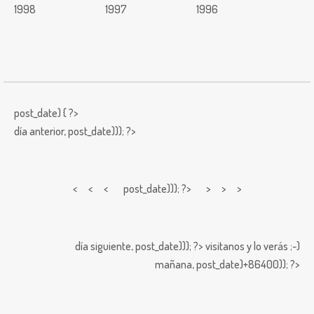
1998
1997
1996
post_date) { ?>
día anterior,
post_date))); ?>
< < <
post_date))); ?> > > >
día siguiente,
post_date))); ?>
visitanos y lo verás ;-)
mañana,
post_date)+86400)); ?>