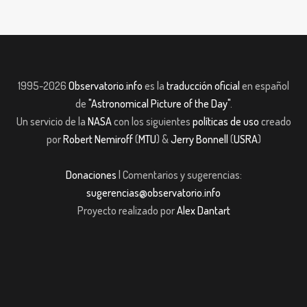
1995-2026
Observatorio.info
es la
traducción oficial
en español
de
"Astronomical Picture of the Day"
.
Un servicio de la
NASA
con los siguientes
políticas de uso
creado
por
Robert Nemiroff
(
MTU
) &
Jerry Bonnell
(
USRA
)
Donaciones
| Comentarios y sugerencias:
sugerencias@observatorio.info
Proyecto realizado por
Alex Dantart
m giriş
casibom giriş
Jojobet
casibom giriş