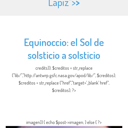
Lápiz">
>
Equinoccio: el Sol de
solsticio a solsticio
credits)); $creditos = str_replace
("lib/","http://antwrp.gsfc.nasa.gov/apod/lib/", $creditos);
$creditos = str_replace ("href","target='_blank' href",
$creditos); ?>
imagen)) { echo $post->imagen; } else { ?>