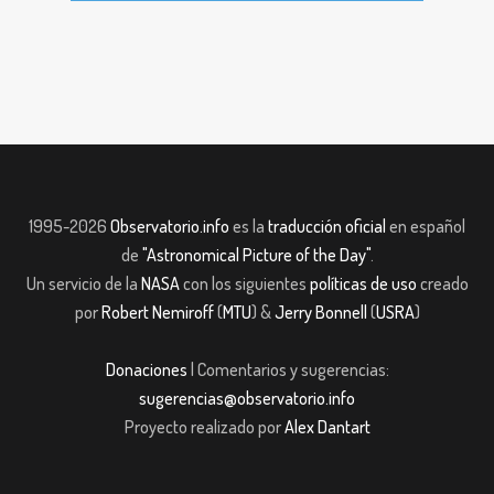
1995-2026
Observatorio.info
es la
traducción oficial
en español
de
"Astronomical Picture of the Day"
.
Un servicio de la
NASA
con los siguientes
políticas de uso
creado
por
Robert Nemiroff
(
MTU
) &
Jerry Bonnell
(
USRA
)
Donaciones
| Comentarios y sugerencias:
sugerencias@observatorio.info
Proyecto realizado por
Alex Dantart
pashabet
JOJOBET
casibom