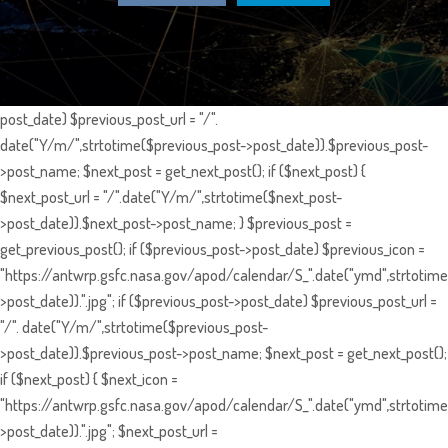
post_date) $previous_post_url = "/".
date("Y/m/",strtotime($previous_post->post_date)).$previous_post-
>post_name; $next_post = get_next_post(); if ($next_post) {
$next_post_url = "/".date("Y/m/",strtotime($next_post-
>post_date)).$next_post->post_name; } $previous_post =
get_previous_post(); if ($previous_post->post_date) $previous_icon =
"https://antwrp.gsfc.nasa.gov/apod/calendar/S_".date("ymd",strtotime
>post_date)).".jpg"; if ($previous_post->post_date) $previous_post_url =
"/". date("Y/m/",strtotime($previous_post-
>post_date)).$previous_post->post_name; $next_post = get_next_post();
if ($next_post) { $next_icon =
"https://antwrp.gsfc.nasa.gov/apod/calendar/S_".date("ymd",strtotime
>post_date)).".jpg"; $next_post_url =