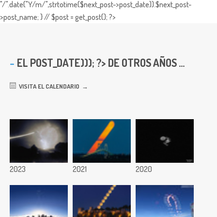
"/".date("Y/m/",strtotime($next_post->post_date)).$next_post-
>post_name; } // $post = get_post(); ?>
EL
POST_DATE))); ?> DE OTROS AÑOS ...
VISITA EL CALENDARIO
2023
2021
2020