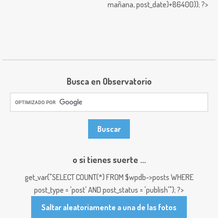
mañana,
post_date)+86400)); ?>
Busca en Observatorio
o si tienes suerte ...
get_var("SELECT COUNT(*) FROM $wpdb->posts WHERE
post_type = 'post' AND post_status = 'publish'"); ?>
Saltar aleatoriamente a una de las fotos