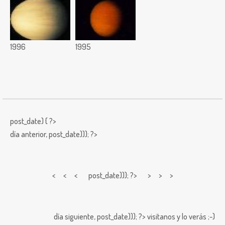
1996
1995
post_date) { ?>
día anterior,
post_date))); ?>
< < <
post_date))); ?> > > >
día siguiente,
post_date))); ?>
visitanos y lo verás ;-)