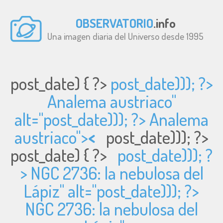
OBSERVATORIO
.info
Una imagen diaria del Universo desde 1995
post_date) { ?>
post_date))); ?>
Analema austriaco"
alt="
post_date))); ?> Analema
austriaco">
<
post_date))); ?>
post_date) { ?>
post_date))); ?
> NGC 2736: la nebulosa del
Lápiz" alt="
post_date))); ?>
NGC 2736: la nebulosa del