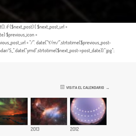
; if ($next_post) { $next_post_url =
te) $previous_icon =
ious_post_url = "/". date("Y/m/",strtotime($previous_post-
dar/S_".date("ymd",strtotime($next_post->post_date)).".jpg";
VISITA EL CALENDARIO
2013
2012