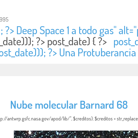
1995
; ?> Deep Space 1 a todo gas" alt="
_date))); ?>
post_date) { ?>
post_d
ost_date))); ?> Una Protuberancia
Nube molecular Barnard 68
http://antwrp.gsfc.nasa.gov/apod/lib/", $creditos); $creditos = str_replace (