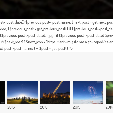
st->post_date)).$previous_post->post_name; $next_post = get_next_post()
e; } $previous_post = get_previous_post(); if ($previous_post->post_da
previous_post->post_date)).".jpg"; if ($previous_post->post_date) $prev
if ($next_post) { $next_icon = "https://antwrp.gsfc.nasa.gov/apod/calen
t_post->post_name; } // $post = get_post(); ?>
2018
2016
2015
2014