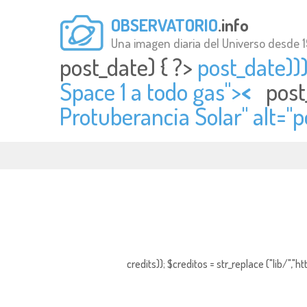
OBSERVATORIO
.info
Una imagen diaria del Universo desde 
post_date) { ?>
post_date)))
Space 1 a todo gas">
<
post
Protuberancia Solar" alt="
p
credits)); $creditos = str_replace ("lib/","