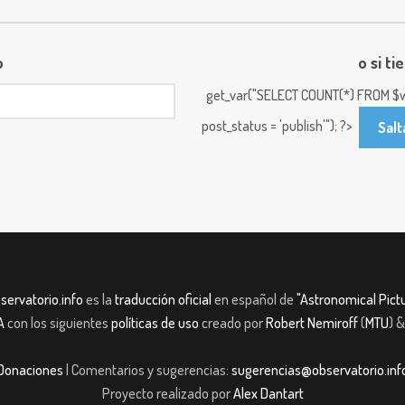
o
o si ti
get_var("SELECT COUNT(*) FROM $w
post_status = 'publish'"); ?>
Salt
servatorio.info
es la
traducción oficial
en español de
"Astronomical Pictu
A
con los siguientes
políticas de uso
creado por
Robert Nemiroff
(
MTU
) 
Donaciones
| Comentarios y sugerencias:
sugerencias@observatorio.inf
Proyecto realizado por
Alex Dantart