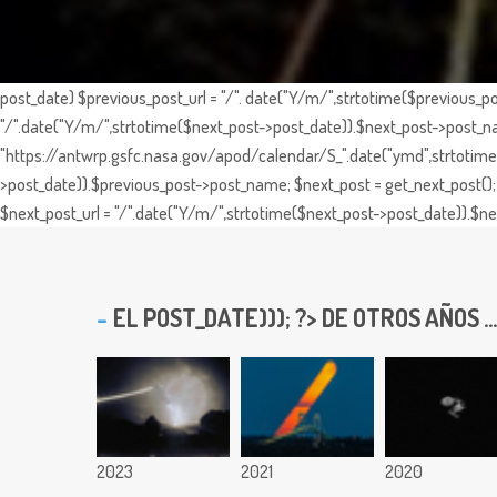
post_date) $previous_post_url = "/". date("Y/m/",strtotime($previous_po
"/".date("Y/m/",strtotime($next_post->post_date)).$next_post->post_nam
"https://antwrp.gsfc.nasa.gov/apod/calendar/S_".date("ymd",strtotime($
>post_date)).$previous_post->post_name; $next_post = get_next_post(); 
$next_post_url = "/".date("Y/m/",strtotime($next_post->post_date)).$nex
EL
POST_DATE))); ?> DE OTROS AÑOS ...
2023
2021
2020