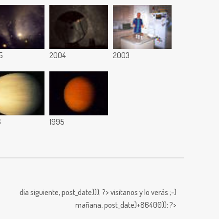
5
2004
2003
6
1995
día siguiente,
post_date))); ?>
visitanos y lo verás ;-)
mañana,
post_date)+86400)); ?>