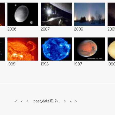
2008
2007
2006
200
1999
1998
1997
199
< < <
post_date))); ?> > > >