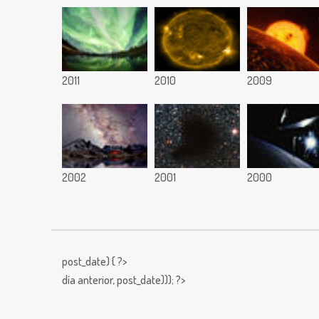
2011
2010
2009
2002
2001
2000
post_date) { ?>
día anterior,
post_date))); ?>