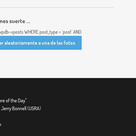
enes suerte ...
pdb->posts WHERE post_type = 'post' AND
ar aleatoriamente a una de las fotos
re of the Day"
.
&
Jerry Bonnell
(
USRA
)
o