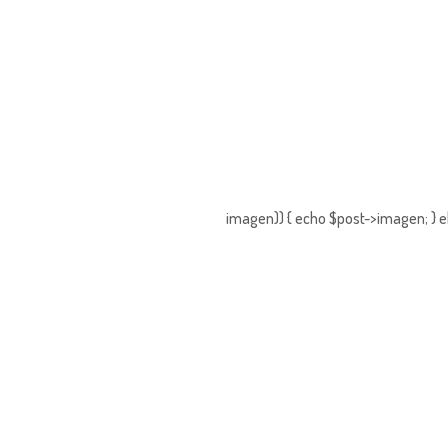
imagen)) { echo $post->imagen; } e