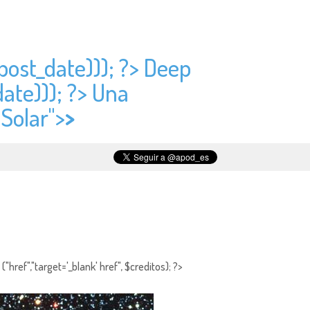
post_date))); ?> Deep
ate))); ?> Una
 Solar">
>
"href","target='_blank' href", $creditos); ?>