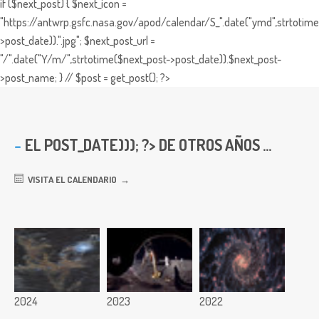
if ($next_post) { $next_icon =
"https://antwrp.gsfc.nasa.gov/apod/calendar/S_".date("ymd",strtotime
>post_date)).".jpg"; $next_post_url =
"/".date("Y/m/",strtotime($next_post->post_date)).$next_post-
>post_name; } // $post = get_post(); ?>
EL
POST_DATE))); ?> DE OTROS AÑOS ...
VISITA EL CALENDARIO
2024
2023
2022