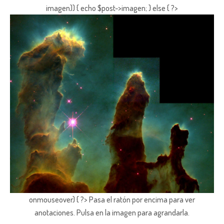
imagen)) { echo $post->imagen; } else { ?>
onmouseover) { ?> Pasa el ratón por encima para ver
anotaciones.
Pulsa en la imagen para agrandarla.