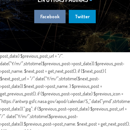
Facebook
Twitter
post_date) $previous_post_url = "/".
date("Y/m/",strtotime($previous_post->post_date)).$previous_post-
>post_name; $next_post = get_next_post(); if ($next_post) {
$next_post_url = "/".date("Y/m/",strtotime($next_post-
>post_date)).$next_post->post_name; } $previous_post =
get_previous_post(); if ($previous_post->post_date) $previous_icon =
"https://antwrp.gsfc.nasa.gov/apod/calendar/S_".date("ymd",strtotime
>post_date)).".jpg"; if ($previous_post->post_date) $previous_post_url =
"/". date("Y/m/",strtotime($previous_post-
>post_date)).$previous_post->post_name; $next_post = get_next_post();