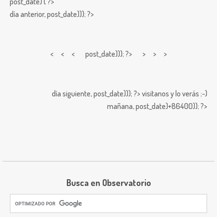
post_date) { ?>
día anterior,
post_date))); ?>
< < <
post_date))); ?> > > >
día siguiente,
post_date))); ?>
visitanos y lo verás ;-)
mañana,
post_date)+86400)); ?>
Busca en Observatorio