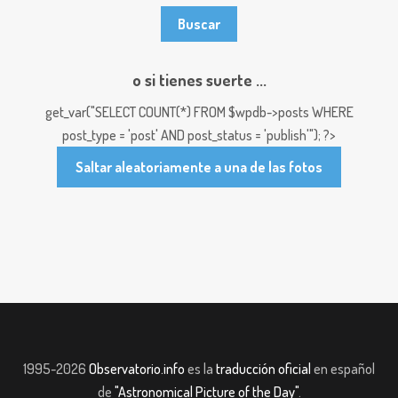
o si tienes suerte ...
get_var("SELECT COUNT(*) FROM $wpdb->posts WHERE
post_type = 'post' AND post_status = 'publish'"); ?>
Saltar aleatoriamente a una de las fotos
1995-2026
Observatorio.info
es la
traducción oficial
en español
de
"Astronomical Picture of the Day"
.