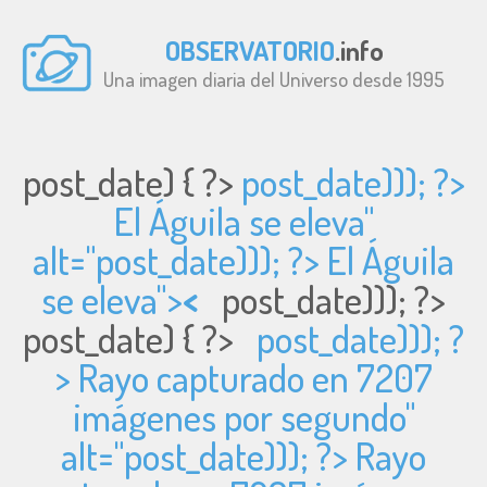
OBSERVATORIO
.info
Una imagen diaria del Universo desde 1995
post_date) { ?>
post_date))); ?>
El Águila se eleva"
alt="
post_date))); ?> El Águila
se eleva">
<
post_date))); ?>
post_date) { ?>
post_date))); ?
> Rayo capturado en 7207
imágenes por segundo"
alt="
post_date))); ?> Rayo