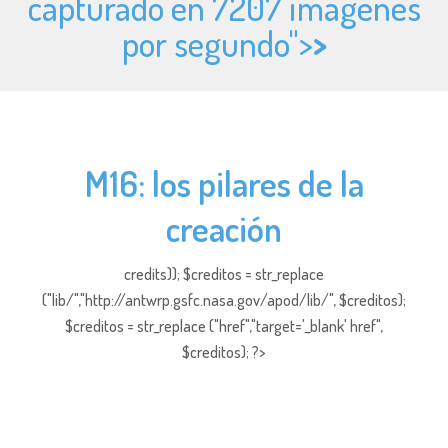
capturado en 7207 imágenes
por segundo">
>
M16: los pilares de la
creación
credits)); $creditos = str_replace
("lib/","http://antwrp.gsfc.nasa.gov/apod/lib/", $creditos);
$creditos = str_replace ("href","target='_blank' href",
$creditos); ?>