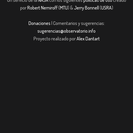
por
Robert Nemiroff
(
MTU
) &
Jerry Bonnell
(
USRA
)
Donaciones
| Comentarios y sugerencias:
sugerencias@observatorio.info
Proyecto realizado por
Alex Dantart
ndpashabet
Casibom