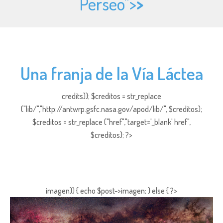
Perseo">
>
Una franja de la Vía Láctea
credits)); $creditos = str_replace
("lib/","http://antwrp.gsfc.nasa.gov/apod/lib/", $creditos);
$creditos = str_replace ("href","target='_blank' href",
$creditos); ?>
imagen)) { echo $post->imagen; } else { ?>