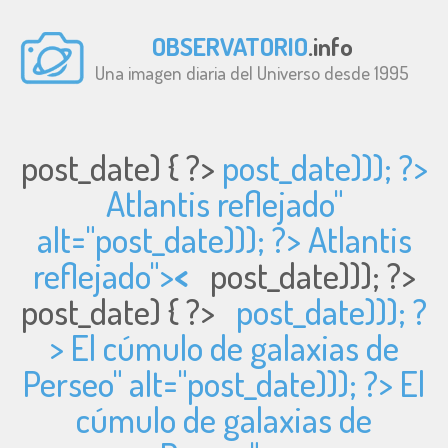
OBSERVATORIO
.info
Una imagen diaria del Universo desde 1995
post_date) { ?>
post_date))); ?>
Atlantis reflejado"
alt="
post_date))); ?> Atlantis
reflejado">
<
post_date))); ?>
post_date) { ?>
post_date))); ?
> El cúmulo de galaxias de
Perseo" alt="
post_date))); ?> El
cúmulo de galaxias de