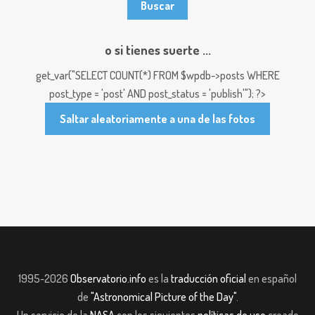
o si tienes suerte ...
get_var("SELECT COUNT(*) FROM $wpdb->posts WHERE
post_type = 'post' AND post_status = 'publish'"); ?>
Saltar aleatoriamente a una de las fotos
1995-2026
Observatorio.info
es la
traducción oficial
en español
de
"Astronomical Picture of the Day"
.
Un servicio de la
NASA
con los siguientes
políticas de uso
creado