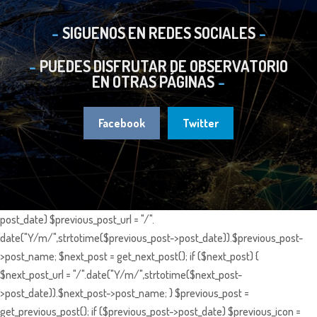
SIGUENOS EN REDES SOCIALES
PUEDES DISFRUTAR DE OBSERVATORIO
EN OTRAS PÁGINAS
Facebook
Twitter
post_date) $previous_post_url = "/".
date("Y/m/",strtotime($previous_post->post_date)).$previous_post-
>post_name; $next_post = get_next_post(); if ($next_post) {
$next_post_url = "/".date("Y/m/",strtotime($next_post-
>post_date)).$next_post->post_name; } $previous_post =
get_previous_post(); if ($previous_post->post_date) $previous_icon =