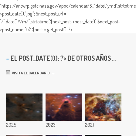
"https://antwrp.gsfc.nasa.gov/apod/calendar/S_".date("ymd",strtotime
>post_date)).".jpg"; $next_post_url =
"/".date("Y/m/",strtotime($next_post->post_date)).$next_post-
>post_name; } // $post = get_post(); ?>
EL
POST_DATE))); ?> DE OTROS AÑOS ...
VISITA EL CALENDARIO
2025
2023
2021