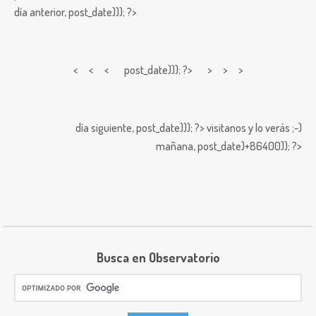
día anterior,
post_date))); ?>
< < <
post_date))); ?> > > >
día siguiente,
post_date))); ?>
visitanos y lo verás ;-)
mañana,
post_date)+86400)); ?>
Busca en Observatorio