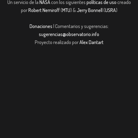
Un servicio de la
NASA
con los siguientes
políticas de uso
creado
por
Robert Nemiroff
(
MTU
) &
Jerry Bonnell
(
USRA
)
Donaciones
| Comentarios y sugerencias:
sugerencias@observatorio.info
Proyecto realizado por
Alex Dantart
dpashabet
Casibom