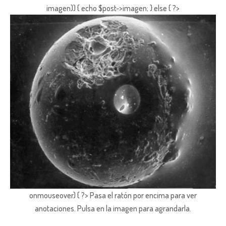
imagen)) { echo $post->imagen; } else { ?>
onmouseover) { ?> Pasa el ratón por encima para ver
anotaciones.
Pulsa en la imagen para agrandarla.