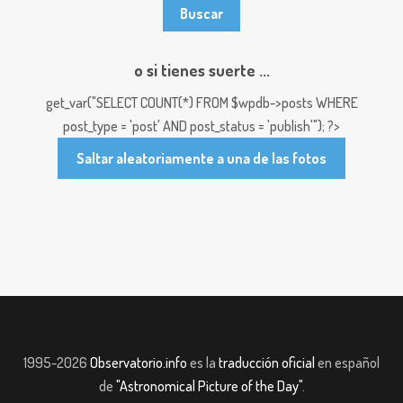
o si tienes suerte ...
get_var("SELECT COUNT(*) FROM $wpdb->posts WHERE
post_type = 'post' AND post_status = 'publish'"); ?>
Saltar aleatoriamente a una de las fotos
1995-2026
Observatorio.info
es la
traducción oficial
en español
de
"Astronomical Picture of the Day"
.