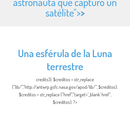
astronauta que capturó un
satélite">
>
Una esférula de la Luna
terrestre
credits)); $creditos = str_replace
("lib/","http://antwrp.gsfc.nasa.gov/apod/lib/", $creditos);
$creditos = str_replace ("href","target='_blank' href",
$creditos); ?>