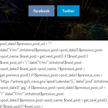
Facebook
Twitter
post_date) $previous_post_url = "/".
date("Y/m/",strtotime($previous_post->post_date)).$previous_post-
>post_name; $next_post = get_next_post(); if ($next_post) {
$next_post_url = "/".date("Y/m/",strtotime($next_post-
>post_date)).$next_post->post_name; } $previous_post =
get_previous_post(); if ($previous_post->post_date) $previous_icon =
"https://antwrp.gsfc.nasa.gov/apod/calendar/S_".date("ymd",strtotime
>post_date)).".jpg"; if ($previous_post->post_date) $previous_post_url =
"/". date("Y/m/",strtotime($previous_post-
>post_date)).$previous_post->post_name; $next_post = get_next_post();
if ($next_post) { $next_icon =