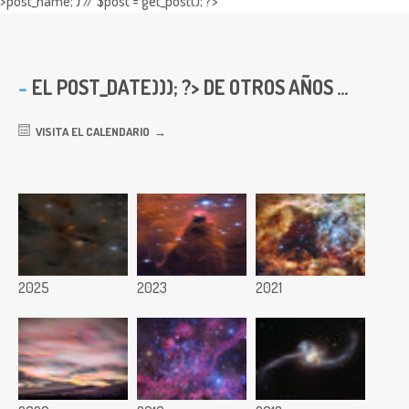
>post_name; } // $post = get_post(); ?>
EL
POST_DATE))); ?> DE OTROS AÑOS ...
VISITA EL CALENDARIO
2025
2023
2021