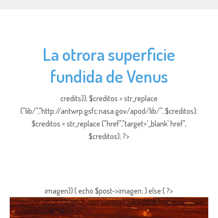
La otrora superficie
fundida de Venus
credits)); $creditos = str_replace
("lib/","http://antwrp.gsfc.nasa.gov/apod/lib/", $creditos);
$creditos = str_replace ("href","target='_blank' href",
$creditos); ?>
imagen)) { echo $post->imagen; } else { ?>