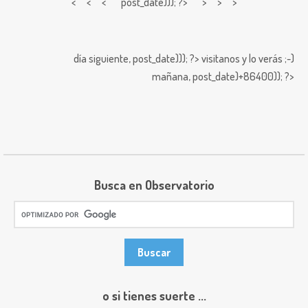
< < <
post_date))); ?> > > >
día siguiente,
post_date))); ?>
visitanos y lo verás ;-)
mañana,
post_date)+86400)); ?>
Busca en Observatorio
o si tienes suerte ...