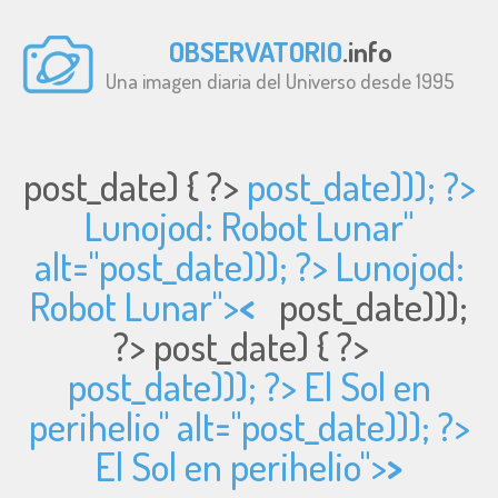
OBSERVATORIO
.info
Una imagen diaria del Universo desde 1995
post_date) { ?>
post_date))); ?>
Lunojod: Robot Lunar"
alt="
post_date))); ?> Lunojod:
Robot Lunar">
<
post_date)));
?>
post_date) { ?>
post_date))); ?> El Sol en
perihelio" alt="
post_date))); ?>
El Sol en perihelio">
>