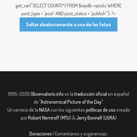
get_var("SELECT COUNT(*) FROM $wpdb->posts WHERE
post_type = 'post' AND post_status = 'publish'"); ?>
Saltar aleatoriamente a una de las fotos
1995-2026
Observatorio.info
es la
traducción oficial
en español
de
"Astronomical Picture of the Day"
.
Un servicio de la
NASA
con los siguientes
políticas de uso
creado
por
Robert Nemiroff
(
MTU
) &
Jerry Bonnell
(
USRA
)
Donaciones
| Comentarios y sugerencias: