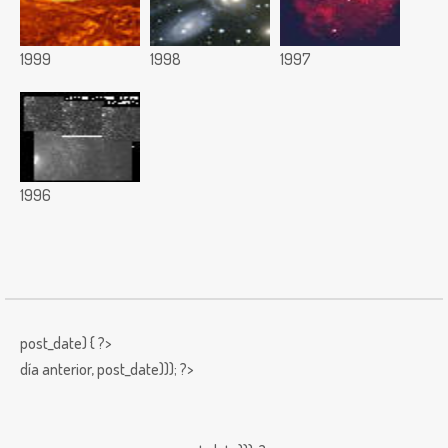
1999
1998
1997
1996
post_date) { ?>
día anterior,
post_date))); ?>