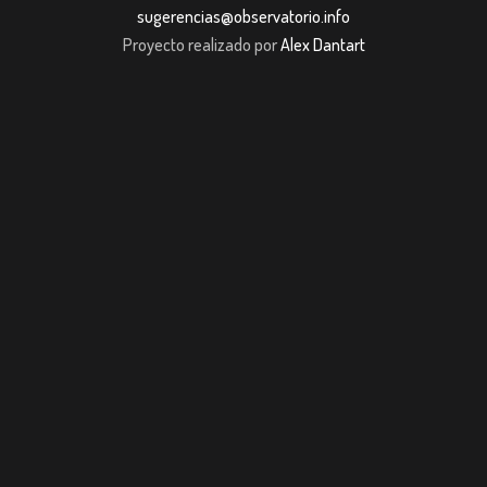
sugerencias@observatorio.info
Proyecto realizado por
Alex Dantart
om giriş
casibom giriş
Jojobet
casibom giriş