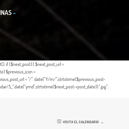
INAS
; if ($next_post) { $next_post_url =
te) $previous_icon =
ious_post_url = "/". date("Y/m/",strtotime($previous_post-
dar/S_".date("ymd",strtotime($next_post->post_date)).".jpg";
VISITA EL CALENDARIO