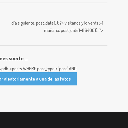
día siguiente,
post_date))); ?>
visitanos y lo verás ;-)
mañana,
post_date)+86400)); ?>
enes suerte ...
pdb->posts WHERE post_type = 'post' AND
ar aleatoriamente a una de las fotos