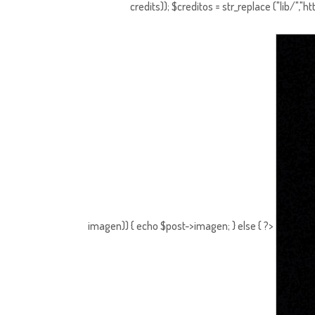
credits)); $creditos = str_replace ("lib/","
imagen)) { echo $post->imagen; } else { ?>