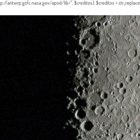
http://antwrp.gsfc.nasa.gov/apod/lib/", $creditos); $creditos = str_replace (