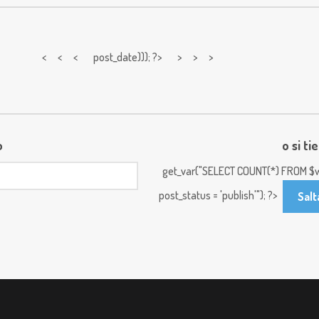
< < <
post_date))); ?> > > >
o
o si ti
get_var("SELECT COUNT(*) FROM $w
post_status = 'publish'"); ?>
Salt