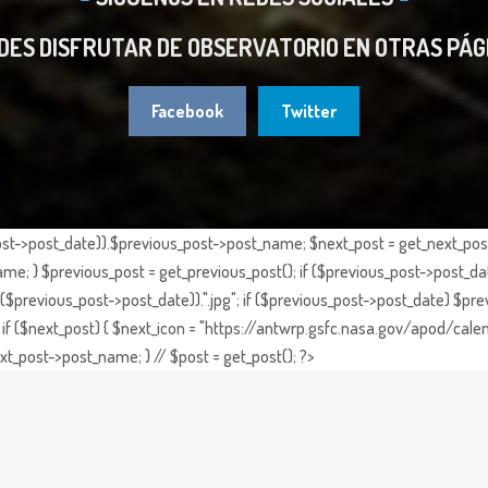
DES DISFRUTAR DE OBSERVATORIO EN OTRAS PÁG
Facebook
Twitter
st->post_date)).$previous_post->post_name; $next_post = get_next_post()
e; } $previous_post = get_previous_post(); if ($previous_post->post_da
previous_post->post_date)).".jpg"; if ($previous_post->post_date) $prev
if ($next_post) { $next_icon = "https://antwrp.gsfc.nasa.gov/apod/calen
t_post->post_name; } // $post = get_post(); ?>