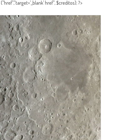
"href","target='_blank' href", $creditos); ?>