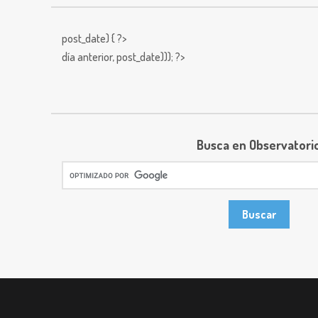
post_date) { ?>
día anterior,
post_date))); ?>
Busca en Observatori