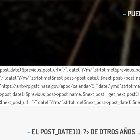
PUE
post_date) $previous_post_url = "/". date("Y/m/",strtotime($previous_po
"/".date("Y/m/",strtotime($next_post->post_date)).$next_post->post_nam
"https://antwrp.gsfc.nasa.gov/apod/calendar/S_".date("ymd",strtotime($
>post_date)).$previous_post->post_name; $next_post = get_next_post(); 
$next_post_url = "/".date("Y/m/",strtotime($next_post->post_date)).$nex
EL
POST_DATE))); ?> DE OTROS AÑOS ...