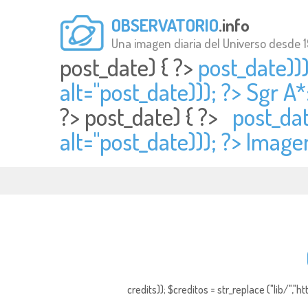
OBSERVATORIO
.info
Una imagen diaria del Universo desde 
post_date) { ?>
post_date)))
alt="
post_date))); ?> Sgr A*
?>
post_date) { ?>
post_dat
alt="
post_date))); ?> Image
credits)); $creditos = str_replace ("lib/","