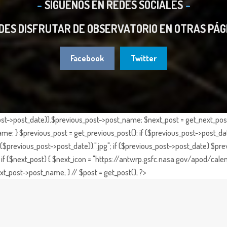
SIGUENOS EN REDES SOCIALES
DES DISFRUTAR DE OBSERVATORIO EN OTRAS PÁG
Facebook
Twitter
st->post_date)).$previous_post->post_name; $next_post = get_next_post()
e; } $previous_post = get_previous_post(); if ($previous_post->post_da
previous_post->post_date)).".jpg"; if ($previous_post->post_date) $prev
if ($next_post) { $next_icon = "https://antwrp.gsfc.nasa.gov/apod/calen
t_post->post_name; } // $post = get_post(); ?>