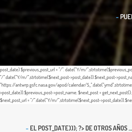
PUE
post_date) $previous_post_url = "/". date("Y/m/",strtotime($previous_po
"/".date("Y/m/",strtotime($next_post->post_date)).$next_post->post_nam
"https://antwrp.gsfc.nasa.gov/apod/calendar/S_".date("ymd",strtotime($
>post_date)).$previous_post->post_name; $next_post = get_next_post(); 
$next_post_url = "/".date("Y/m/",strtotime($next_post->post_date)).$nex
EL
POST_DATE))); ?> DE OTROS AÑOS ...