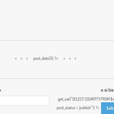
< < <
post_date))); ?> > > >
o
o si ti
get_var("SELECT COUNT(*) FROM $w
post_status = 'publish'"); ?>
Salt