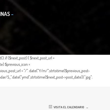
INAS
; if ($next_post) { $next_post_url =
te) $previous_icon =
ious_post_url = "/". date("Y/m/",strtotime($previous_post-
dar/S_".date("ymd",strtotime($next_post->post_date)).".jpg";
VISITA EL CALENDARIO