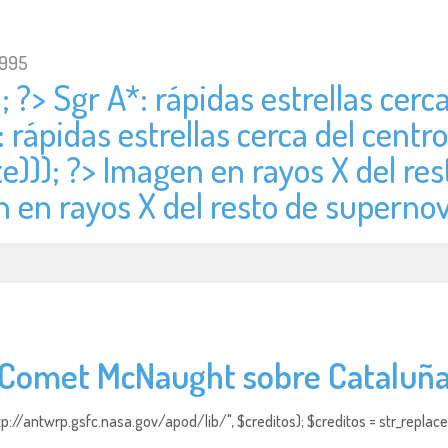
1995
; ?> Sgr A*: rápidas estrellas cerca
: rápidas estrellas cerca del centro
e))); ?> Imagen en rayos X del re
n en rayos X del resto de superno
Comet McNaught sobre Cataluñ
http://antwrp.gsfc.nasa.gov/apod/lib/", $creditos); $creditos = str_replace (