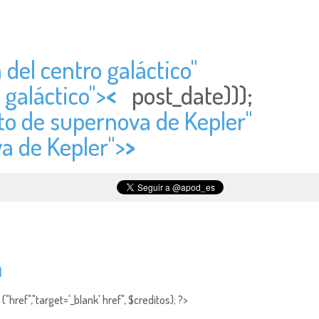
 del centro galáctico"
 galáctico">
<
post_date)));
sto de supernova de Kepler"
va de Kepler">
>
a
"href","target='_blank' href", $creditos); ?>