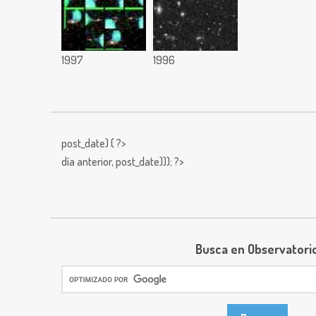
1997
1996
post_date) { ?>
día anterior,
post_date))); ?>
Busca en Observatori