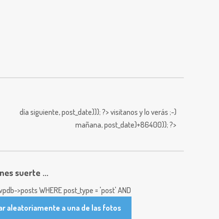
día siguiente,
post_date))); ?>
visitanos y lo verás ;-)
mañana,
post_date)+86400)); ?>
enes suerte ...
pdb->posts WHERE post_type = 'post' AND
ar aleatoriamente a una de las fotos