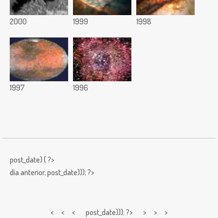
2000
1999
1998
1997
1996
post_date) { ?>
día anterior,
post_date))); ?>
< < <
post_date))); ?> > > >