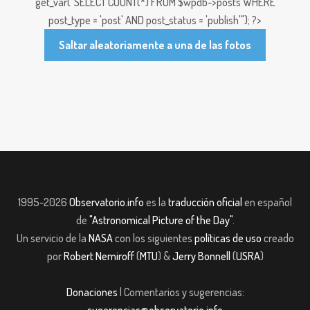
get_var("SELECT COUNT(*) FROM $wpdb->posts WHERE
post_type = 'post' AND post_status = 'publish'"); ?>
Saltar aleatoriamente a una de las fotos
1995-2026
Observatorio.info
es la
traducción oficial
en español
de
"Astronomical Picture of the Day"
.
Un servicio de la
NASA
con los siguientes
políticas de uso
creado
por
Robert Nemiroff
(
MTU
) &
Jerry Bonnell
(
USRA
)
Donaciones
| Comentarios y sugerencias: