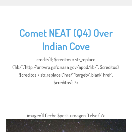
Comet NEAT (Q4) Over
Indian Cove
credits)); $creditos = str_replace
("lib/","http://antwrp.gsfc.nasa.gov/apod/lib/", $creditos);
$creditos = str_replace ("href","target='_blank' href",
$creditos); ?>
imagen)) { echo $post->imagen; } else { ?>