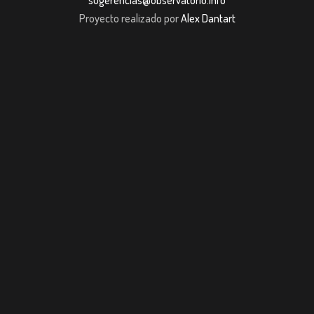
sugerencias@observatorio.info
Proyecto realizado por
Alex Dantart
bet giriş
casibom
JOJOBET
casibom