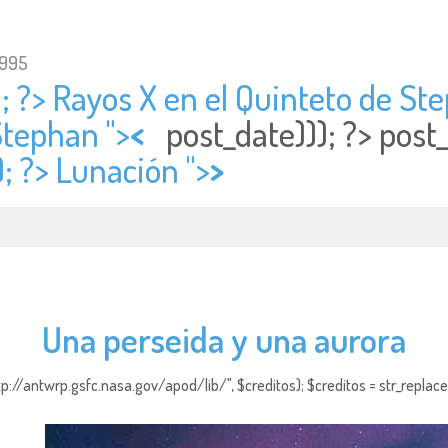
1995
; ?> Rayos X en el Quinteto de Ste
Stephan ">
<
post_date))); ?>
post
); ?> Lunación ">
>
Una perseida y una aurora
http://antwrp.gsfc.nasa.gov/apod/lib/", $creditos); $creditos = str_replace (