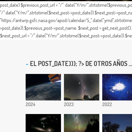
post_date) $previous_post_url = "/". date("Y/m/",strtotime($previous_po
"/".date("Y/m/",strtotime($next_post->post_date)).$next_post->post_nam
"https://antwrp.gsfc.nasa.gov/apod/calendar/S_".date("ymd",strtotime($
>post_date)).$previous_post->post_name; $next_post = get_next_post(); 
$next_post_url = "/".date("Y/m/",strtotime($next_post->post_date)).$nex
EL
POST_DATE))); ?> DE OTROS AÑOS ...
2024
2023
2022