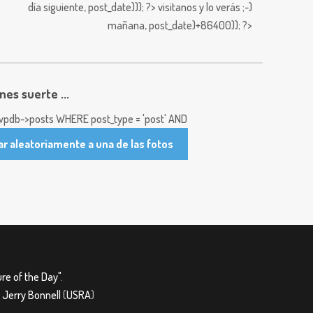
día siguiente,
post_date))); ?>
visitanos y lo verás ;-)
mañana,
post_date)+86400)); ?>
enes suerte ...
pdb->posts WHERE post_type = 'post' AND
ar aleatoriamente a una de las fotos
re of the Day"
.
&
Jerry Bonnell
(
USRA
)