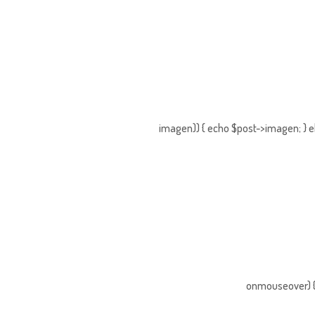
imagen)) { echo $post->imagen; } e
onmouseover) { 