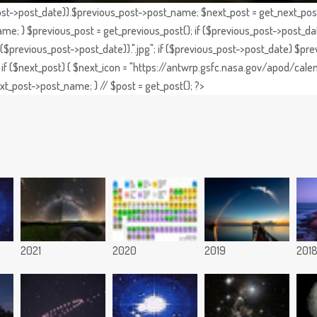
st->post_date)).$previous_post->post_name; $next_post = get_next_post()
e; } $previous_post = get_previous_post(); if ($previous_post->post_da
previous_post->post_date)).".jpg"; if ($previous_post->post_date) $prev
if ($next_post) { $next_icon = "https://antwrp.gsfc.nasa.gov/apod/calen
t_post->post_name; } // $post = get_post(); ?>
2021
2020
2019
201