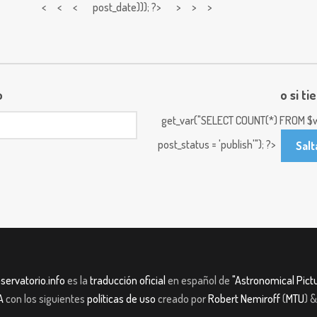
< < <
post_date))); ?> > > >
o
o si ti
get_var("SELECT COUNT(*) FROM $w
post_status = 'publish'"); ?>
Salt
servatorio.info
es la
traducción oficial
en español de
"Astronomical Pictu
A
con los siguientes
políticas de uso
creado por
Robert Nemiroff
(
MTU
) 