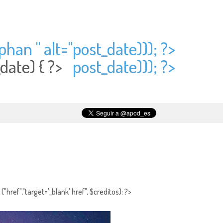
phan " alt="
post_date))); ?>
_date) { ?>
post_date))); ?>
"href","target='_blank' href", $creditos); ?>