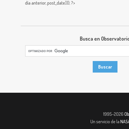
día anterior,
post_date))); ?>
Busca en Observatori
1995-2026
Ob
Un servicio de la
NAS