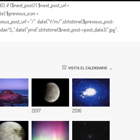
; if ($next_post) { $next_post_url =
te) $previous_icon =
ious_post_url = "/". date("Y/m/",strtotime($previous_post-
dar/S_".date("ymd",strtotime($next_post->post_date)).".jpg";
VISITA EL CALENDARIO
8
2017
2016