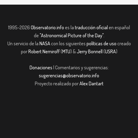
1995-2026
Observatorio.info
es la
traducción oficial
en español
de
"Astronomical Picture of the Day"
.
Un servicio de la
NASA
con los siguientes
políticas de uso
creado
por
Robert Nemiroff
(
MTU
) &
Jerry Bonnell
(
USRA
)
Donaciones
| Comentarios y sugerencias:
sugerencias@observatorio.info
Proyecto realizado por
Alex Dantart
obet giriş
casibom giriş
casibom
Grandpashabet
JOJOBET
casibom