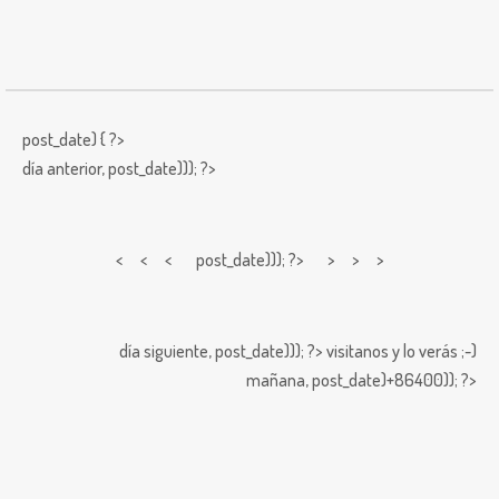
post_date) { ?>
día anterior,
post_date))); ?>
< < <
post_date))); ?> > > >
día siguiente,
post_date))); ?>
visitanos y lo verás ;-)
mañana,
post_date)+86400)); ?>