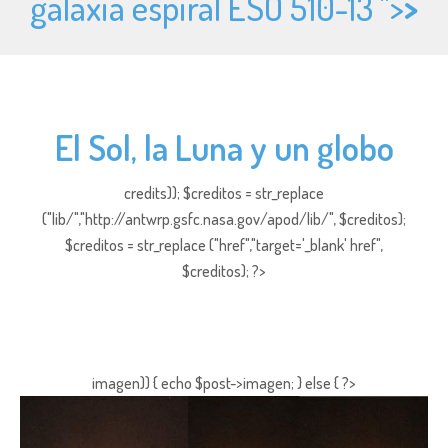
galaxia espiral ESO 510-13 ">
>
El Sol, la Luna y un globo
credits)); $creditos = str_replace
("lib/","http://antwrp.gsfc.nasa.gov/apod/lib/", $creditos);
$creditos = str_replace ("href","target='_blank' href",
$creditos); ?>
imagen)) { echo $post->imagen; } else { ?>