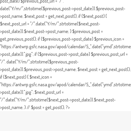
post_date) $previous_post_url = "/".
date("Y/m/",strtotime($previous_post->post_date)).$previous_post-
>post_name; $next_post = get_next_post(); if ($next_post) {
$next_post_url = "/".date("Y/m/",strtotime($next_post-
>post_date)).$next_post->post_name; } $previous_post =
get_previous_post(); if ($previous_post->post_date) $previous_icon =
"https://antwrp.gsfc.nasa.gov/apod/calendar/S_".date("ymd",strtotime
>post_date)).".jpg"; if ($previous_post->post_date) $previous_post_url =
"/". date("Y/m/",strtotime($previous_post-
>post_date)).$previous_post->post_name; $next_post = get_next_post();
if ($next_post) { $next_icon =
"https://antwrp.gsfc.nasa.gov/apod/calendar/S_".date("ymd",strtotime
>post_date)).".jpg"; $next_post_url =
"/".date("Y/m/",strtotime($next_post->post_date)).$next_post-
>post_name; } // $post = get_post(); ?>