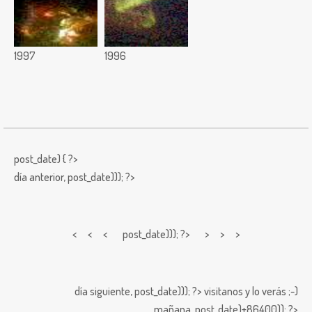
1997
1996
post_date) { ?>
día anterior,
post_date))); ?>
< < <
post_date))); ?> > > >
día siguiente,
post_date))); ?>
visitanos y lo verás ;-)
mañana,
post_date)+86400)); ?>