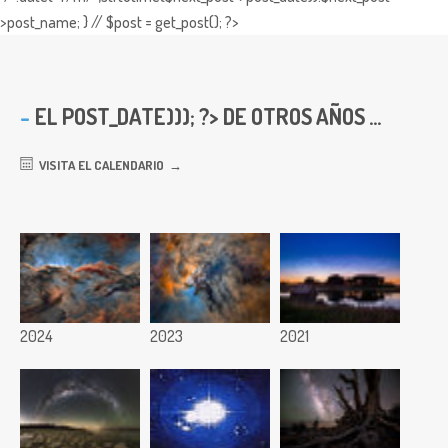
>post_name; } // $post = get_post(); ?>
EL
POST_DATE))); ?> DE OTROS AÑOS ...
VISITA EL CALENDARIO
2024
2023
2021