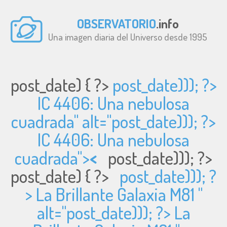
OBSERVATORIO
.info
Una imagen diaria del Universo desde 1995
post_date) { ?>
post_date))); ?>
IC 4406: Una nebulosa
cuadrada" alt="
post_date))); ?>
IC 4406: Una nebulosa
cuadrada">
<
post_date))); ?>
post_date) { ?>
post_date))); ?
> La Brillante Galaxia M81 "
alt="
post_date))); ?> La