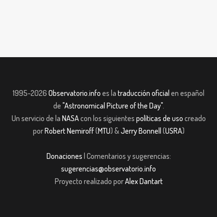
1995-2026
Observatorio.info
es la
traducción oficial
en español
de
"Astronomical Picture of the Day"
.
Un servicio de la
NASA
con los siguientes
políticas de uso
creado
por
Robert Nemiroff
(
MTU
) &
Jerry Bonnell
(
USRA
)
Donaciones
| Comentarios y sugerencias:
sugerencias@observatorio.info
Proyecto realizado por
Alex Dantart
iş
casibom giriş
casibom giriş
Jojobet
casibom giriş