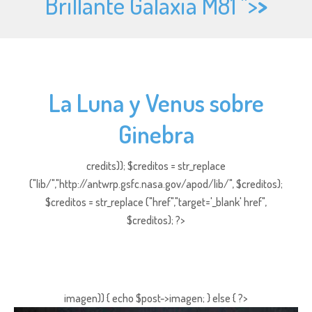
Brillante Galaxia M81 ">
>
La Luna y Venus sobre
Ginebra
credits)); $creditos = str_replace
("lib/","http://antwrp.gsfc.nasa.gov/apod/lib/", $creditos);
$creditos = str_replace ("href","target='_blank' href",
$creditos); ?>
imagen)) { echo $post->imagen; } else { ?>