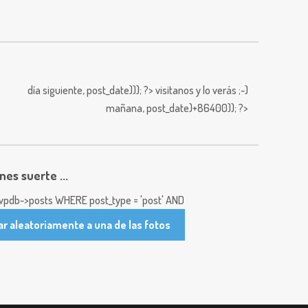
día siguiente,
post_date))); ?>
visitanos y lo verás ;-)
mañana,
post_date)+86400)); ?>
enes suerte ...
pdb->posts WHERE post_type = 'post' AND
ar aleatoriamente a una de las fotos