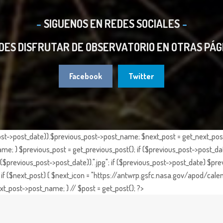
SIGUENOS EN REDES SOCIALES
DES DISFRUTAR DE OBSERVATORIO EN OTRAS PÁG
Facebook
Twitter
st->post_date)).$previous_post->post_name; $next_post = get_next_post()
e; } $previous_post = get_previous_post(); if ($previous_post->post_da
previous_post->post_date)).".jpg"; if ($previous_post->post_date) $prev
if ($next_post) { $next_icon = "https://antwrp.gsfc.nasa.gov/apod/calen
t_post->post_name; } // $post = get_post(); ?>