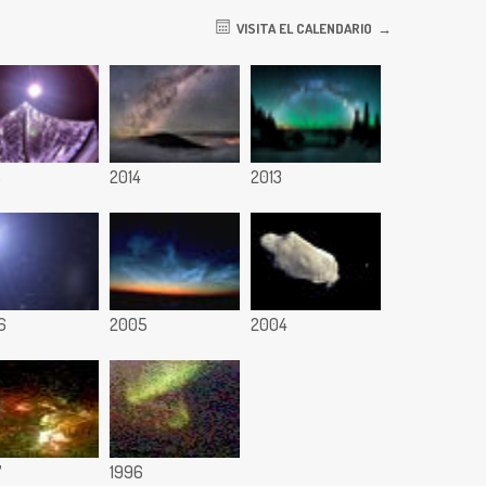
VISITA EL CALENDARIO
5
2014
2013
6
2005
2004
7
1996