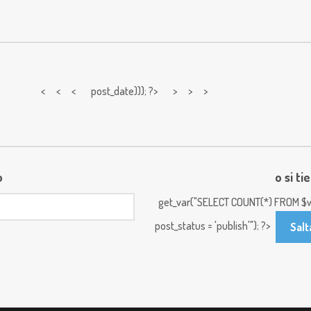
< < <
post_date))); ?> > > >
o
o si ti
get_var("SELECT COUNT(*) FROM $w
post_status = 'publish'"); ?>
Salt