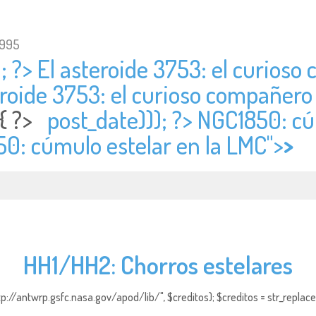
1995
; ?> El asteroide 3753: el curioso
eroide 3753: el curioso compañero 
 { ?>
post_date))); ?> NGC1850: cú
50: cúmulo estelar en la LMC">
>
HH1/HH2: Chorros estelares
http://antwrp.gsfc.nasa.gov/apod/lib/", $creditos); $creditos = str_replace (