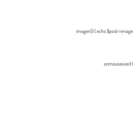
imagen)) { echo $post->imagen;
onmouseover) { 