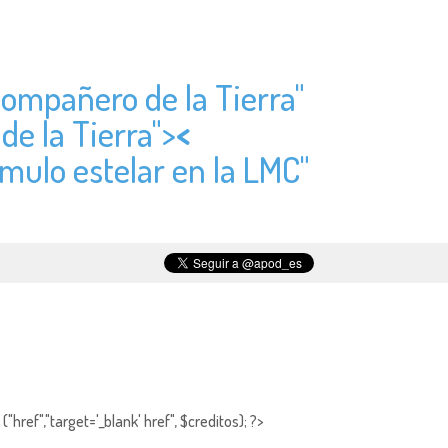
 compañero de la Tierra"
de la Tierra">
<
mulo estelar en la LMC"
"href","target='_blank' href", $creditos); ?>