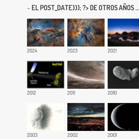
EL
POST_DATE))); ?> DE OTROS AÑOS ...
2024
2023
2021
2012
2011
2010
2003
2002
2001