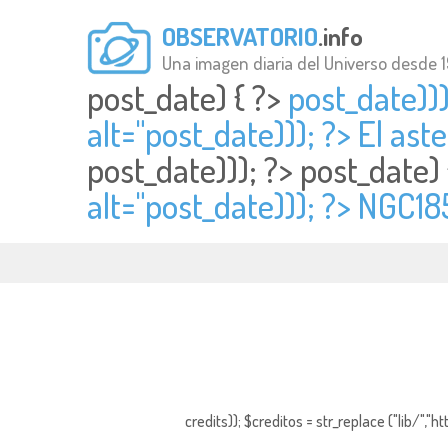
OBSERVATORIO
.info
Una imagen diaria del Universo desde 
post_date) { ?>
post_date)))
alt="
post_date))); ?> El ast
post_date))); ?>
post_date)
alt="
post_date))); ?> NGC18
credits)); $creditos = str_replace ("lib/","