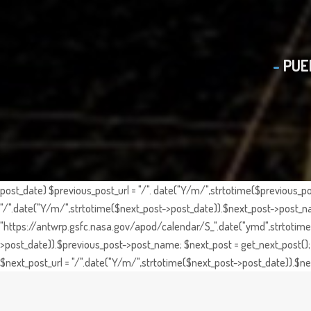
PUE
post_date) $previous_post_url = "/". date("Y/m/",strtotime($previous_po
"/".date("Y/m/",strtotime($next_post->post_date)).$next_post->post_nam
"https://antwrp.gsfc.nasa.gov/apod/calendar/S_".date("ymd",strtotime($
>post_date)).$previous_post->post_name; $next_post = get_next_post(); 
$next_post_url = "/".date("Y/m/",strtotime($next_post->post_date)).$nex