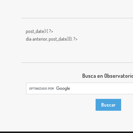
post_date) { ?>
día anterior,
post_date))); ?>
Busca en Observatori