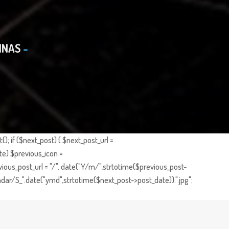
INAS
; if ($next_post) { $next_post_url =
te) $previous_icon =
ious_post_url = "/". date("Y/m/",strtotime($previous_post-
dar/S_".date("ymd",strtotime($next_post->post_date)).".jpg";