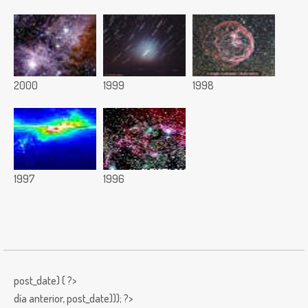
2000
1999
1998
1997
1996
post_date) { ?>
día anterior,
post_date))); ?>