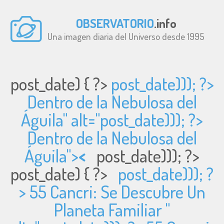
OBSERVATORIO
.info
Una imagen diaria del Universo desde 1995
post_date) { ?>
post_date))); ?>
Dentro de la Nebulosa del
Águila" alt="
post_date))); ?>
Dentro de la Nebulosa del
Águila">
<
post_date))); ?>
post_date) { ?>
post_date))); ?
> 55 Cancri: Se Descubre Un
Planeta Familiar "