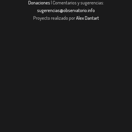
Donaciones
| Comentarios y sugerencias:
sugerencias@observatorio.info
Proyecto realizado por
Alex Dantart
ş
casibom giriş
casibom giriş
casibom
Grandpashabet