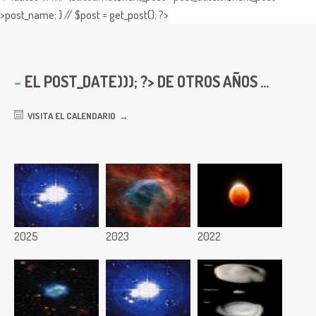
>post_name; } // $post = get_post(); ?>
EL
POST_DATE))); ?> DE OTROS AÑOS ...
VISITA EL CALENDARIO
2025
2023
2022