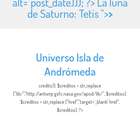
alt="
post_date))); ?> La luna
de Saturno: Tetis ">
>
Universo Isla de
Andrómeda
credits)); $creditos = str_replace
("lib/","http://antwrp.gsfc.nasa.gov/apod/lib/", $creditos);
$creditos = str_replace ("href","target='_blank' href",
$creditos); ?>