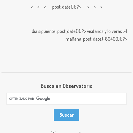
< < <
post_date))); ?> > > >
día siguiente,
post_date))); ?>
visitanos y lo verás ;-)
mañana,
post_date)+86400)); ?>
Busca en Observatorio