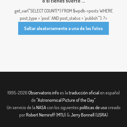
o si tienes suerte ...
get_var("SELECT COUNT(*) FROM $wpdb->posts WHERE
post_type = 'post' AND post_status = 'publish'"); ?>
Saltar aleatoriamente a una de las fotos
1995-2026
Observatorio.info
es la
traducción oficial
en español
de
"Astronomical Picture of the Day"
.
Un servicio de la
NASA
con los siguientes
políticas de uso
creado
por
Robert Nemiroff
(
MTU
) &
Jerry Bonnell
(
USRA
)