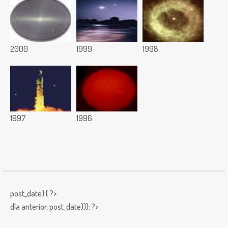
2000
1999
1998
1997
1996
post_date) { ?>
día anterior,
post_date))); ?>