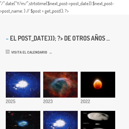
"/".date("Y/m/",strtotime($next_post->post_date)).$next_post-
>post_name; } // $post = get_post(); ?>
EL
POST_DATE))); ?> DE OTROS AÑOS ...
VISITA EL CALENDARIO
2025
2023
2022