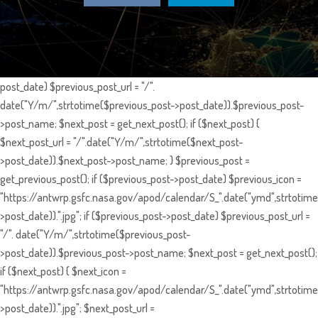
post_date) $previous_post_url = "/".
date("Y/m/",strtotime($previous_post->post_date)).$previous_post-
>post_name; $next_post = get_next_post(); if ($next_post) {
$next_post_url = "/".date("Y/m/",strtotime($next_post-
>post_date)).$next_post->post_name; } $previous_post =
get_previous_post(); if ($previous_post->post_date) $previous_icon =
"https://antwrp.gsfc.nasa.gov/apod/calendar/S_".date("ymd",strtotime
>post_date)).".jpg"; if ($previous_post->post_date) $previous_post_url =
"/". date("Y/m/",strtotime($previous_post-
>post_date)).$previous_post->post_name; $next_post = get_next_post();
if ($next_post) { $next_icon =
"https://antwrp.gsfc.nasa.gov/apod/calendar/S_".date("ymd",strtotime
>post_date)).".jpg"; $next_post_url =