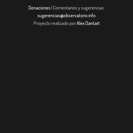
Donaciones
| Comentarios y sugerencias:
sugerencias@observatorio.info
Proyecto realizado por
Alex Dantart
bet giriş
casibom giriş
Jojobet
casibom giriş
Jojobet
casibom