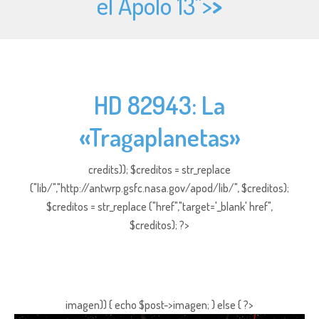
el Apolo 13">
>
HD 82943: La
«Tragaplanetas»
credits)); $creditos = str_replace
("lib/","http://antwrp.gsfc.nasa.gov/apod/lib/", $creditos);
$creditos = str_replace ("href","target='_blank' href",
$creditos); ?>
imagen)) { echo $post->imagen; } else { ?>