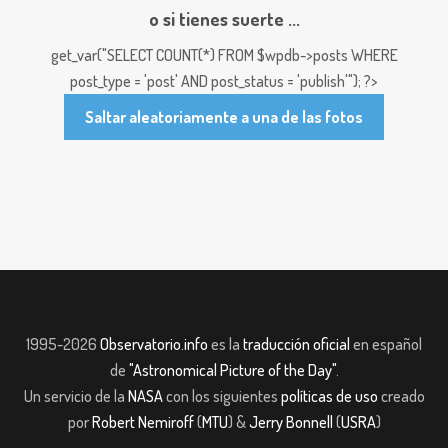
o si tienes suerte ...
get_var("SELECT COUNT(*) FROM $wpdb->posts WHERE
post_type = 'post' AND post_status = 'publish'"); ?>
Saltar aleatoriamente a una de las fotos
1995-2026
Observatorio.info
es la
traducción oficial
en español
de
"Astronomical Picture of the Day"
.
Un servicio de la
NASA
con los siguientes
políticas de uso
creado
por
Robert Nemiroff
(
MTU
) &
Jerry Bonnell
(
USRA
)