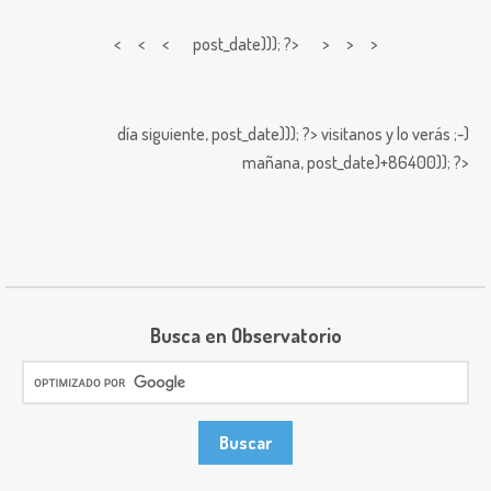
< < <
post_date))); ?> > > >
día siguiente,
post_date))); ?>
visitanos y lo verás ;-)
mañana,
post_date)+86400)); ?>
Busca en Observatorio