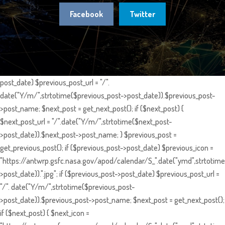
Facebook
Twitter
post_date) $previous_post_url = "/".
date("Y/m/",strtotime($previous_post->post_date)).$previous_post-
>post_name; $next_post = get_next_post(); if ($next_post) {
$next_post_url = "/".date("Y/m/",strtotime($next_post-
>post_date)).$next_post->post_name; } $previous_post =
get_previous_post(); if ($previous_post->post_date) $previous_icon =
"https://antwrp.gsfc.nasa.gov/apod/calendar/S_".date("ymd",strtotime
>post_date)).".jpg"; if ($previous_post->post_date) $previous_post_url =
"/". date("Y/m/",strtotime($previous_post-
>post_date)).$previous_post->post_name; $next_post = get_next_post();
if ($next_post) { $next_icon =