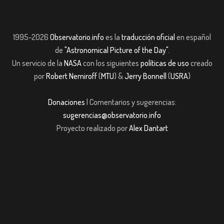
1995-2026
Observatorio.info
es la
traducción oficial
en español
de
"Astronomical Picture of the Day"
.
Un servicio de la
NASA
con los siguientes
políticas de uso
creado
por
Robert Nemiroff
(
MTU
) &
Jerry Bonnell
(
USRA
)
Donaciones
| Comentarios y sugerencias:
sugerencias@observatorio.info
Proyecto realizado por
Alex Dantart
riş
casibom giriş
casibom giriş
Jojobet
casibom giriş