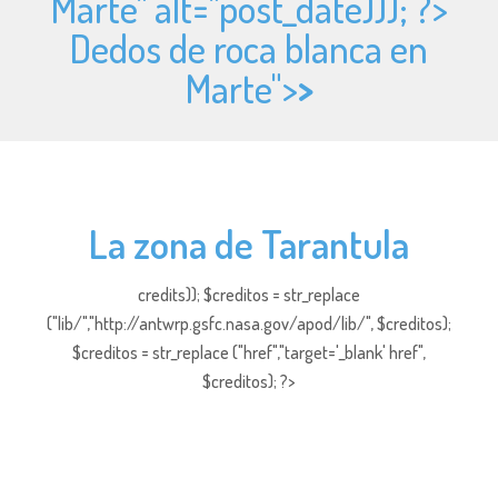
Marte" alt="
post_date))); ?>
Dedos de roca blanca en
Marte">
>
La zona de Tarantula
credits)); $creditos = str_replace
("lib/","http://antwrp.gsfc.nasa.gov/apod/lib/", $creditos);
$creditos = str_replace ("href","target='_blank' href",
$creditos); ?>