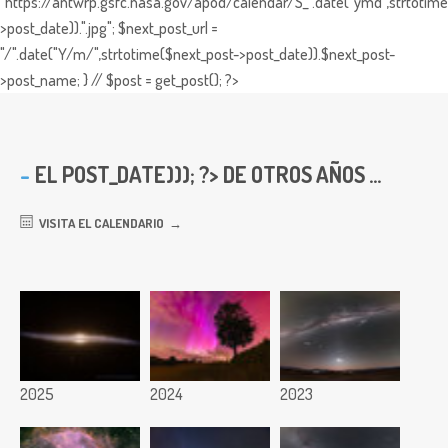
"https://antwrp.gsfc.nasa.gov/apod/calendar/S_".date("ymd",strtotime
>post_date)).".jpg"; $next_post_url =
"/".date("Y/m/",strtotime($next_post->post_date)).$next_post-
>post_name; } // $post = get_post(); ?>
EL
POST_DATE))); ?> DE OTROS AÑOS ...
VISITA EL CALENDARIO
2025
2024
2023