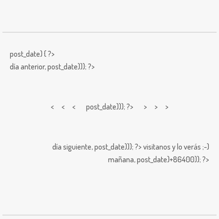
post_date) { ?>
día anterior,
post_date))); ?>
< < <
post_date))); ?> > > >
día siguiente,
post_date))); ?>
visitanos y lo verás ;-)
mañana,
post_date)+86400)); ?>