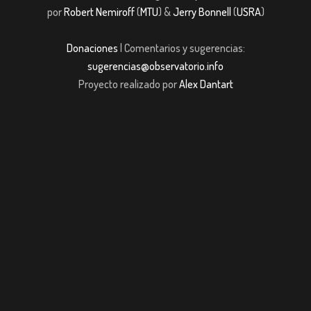
por
Robert Nemiroff
(
MTU
) &
Jerry Bonnell
(
USRA
)
Donaciones
| Comentarios y sugerencias:
sugerencias@observatorio.info
Proyecto realizado por
Alex Dantart
ashabet
Casibom