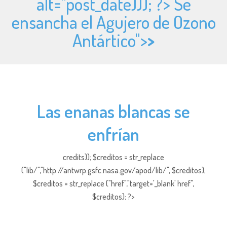
alt="
post_date))); ?> Se
ensancha el Agujero de Ozono
Antártico">
>
Las enanas blancas se
enfrían
credits)); $creditos = str_replace
("lib/","http://antwrp.gsfc.nasa.gov/apod/lib/", $creditos);
$creditos = str_replace ("href","target='_blank' href",
$creditos); ?>