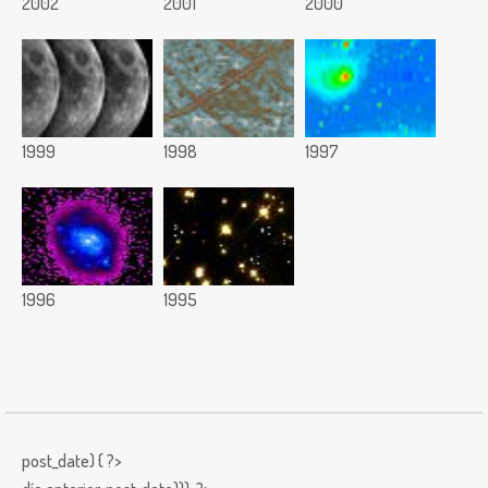
2002
2001
2000
1999
1998
1997
1996
1995
post_date) { ?>