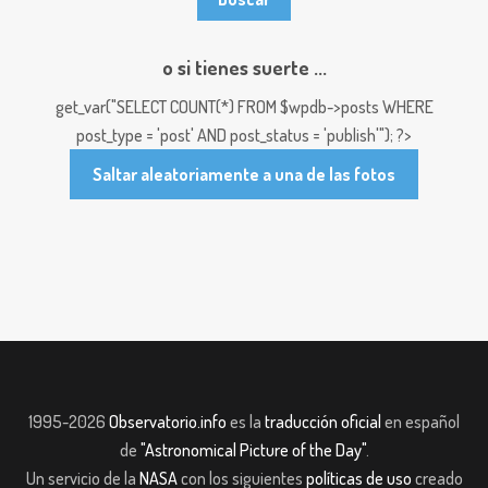
o si tienes suerte ...
get_var("SELECT COUNT(*) FROM $wpdb->posts WHERE
post_type = 'post' AND post_status = 'publish'"); ?>
Saltar aleatoriamente a una de las fotos
1995-2026
Observatorio.info
es la
traducción oficial
en español
de
"Astronomical Picture of the Day"
.
Un servicio de la
NASA
con los siguientes
políticas de uso
creado