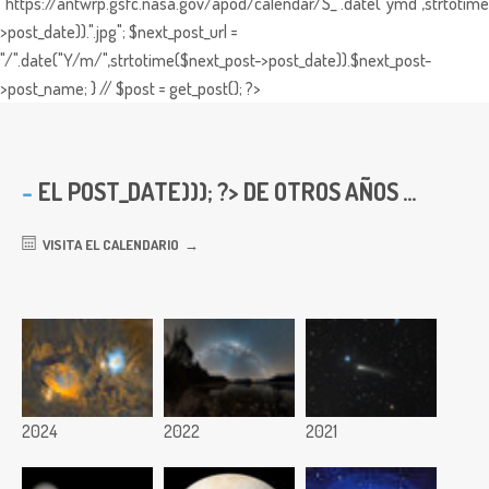
"https://antwrp.gsfc.nasa.gov/apod/calendar/S_".date("ymd",strtotime
>post_date)).".jpg"; $next_post_url =
"/".date("Y/m/",strtotime($next_post->post_date)).$next_post-
>post_name; } // $post = get_post(); ?>
EL
POST_DATE))); ?> DE OTROS AÑOS ...
VISITA EL CALENDARIO
2024
2022
2021