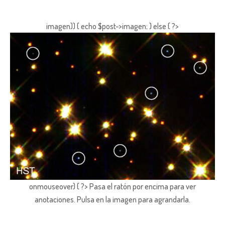
imagen)) { echo $post->imagen; } else { ?>
onmouseover) { ?> Pasa el ratón por encima para ver
anotaciones.
Pulsa en la imagen para agrandarla.