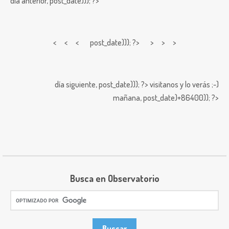
día anterior,
post_date))); ?>
< < <
post_date))); ?> > > >
día siguiente,
post_date))); ?>
visitanos y lo verás ;-)
mañana,
post_date)+86400)); ?>
Busca en Observatorio