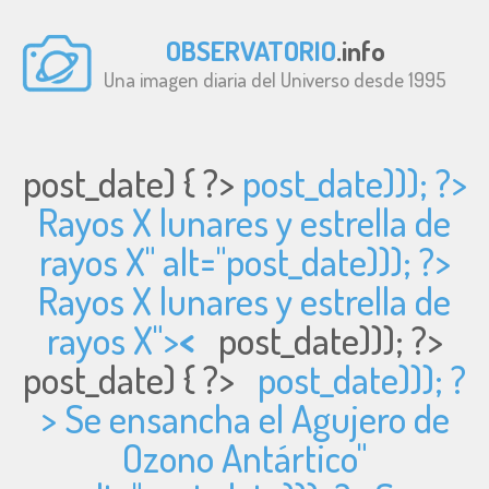
OBSERVATORIO
.info
Una imagen diaria del Universo desde 1995
post_date) { ?>
post_date))); ?>
Rayos X lunares y estrella de
rayos X" alt="
post_date))); ?>
Rayos X lunares y estrella de
rayos X">
<
post_date))); ?>
post_date) { ?>
post_date))); ?
> Se ensancha el Agujero de
Ozono Antártico"