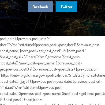
Facebook
Twitter
post_date) $previous_post_url = "/".
date("Y/m/",strtotime($previous_post->post_date)).$previous_post-
>post_name; $next_post = get_next_post(); if ($next_post) {
$next_post_url = "/".date("Y/m/",strtotime($next_post-
>post_date)).$next_post->post_name; } $previous_post =
get_previous_post(); if ($previous_post->post_date) $previous_icon =
"https://antwrp.gsfc.nasa.gov/apod/calendar/S_".date("ymd",strtotime
>post_date)).".jpg"; if ($previous_post->post_date) $previous_post_url =
"/". date("Y/m/",strtotime($previous_post-
>post_date)).$previous_post->post_name; $next_post = get_next_post();
if ($next_post) { $next_icon =